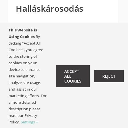
Halláskárosodás
A halláskárosodás jelzi, hogy a fül
This Website is
valamely része nem működik
Using Cookies
By
clicking “Accept All
megfelelően, így a hanghullám valahol
Cookies”, you agree
megakad és nem tud célba érni! Ismerje
to the storing of
meg az különböző esetek lehetséges
cookies on your
megoldásait!
device to enhance
ACCEPT
site navigation,
ALL
REJECT
COOKIES
analyze site usage,
TOVÁBB
and assist in our
marketing efforts. For
a more detailed
description please
read our Privacy
Policy.
Settings