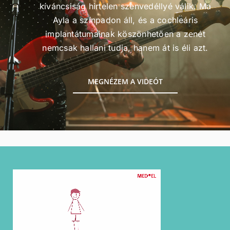
kíváncsiság hirtelen szenvedéllyé válik. Ma
Ayla a színpadon áll, és a cochleáris
implantátumainak köszönhetően a zenét
nemcsak hallani tudja, hanem át is éli azt.
MEGNÉZEM A VIDEÓT