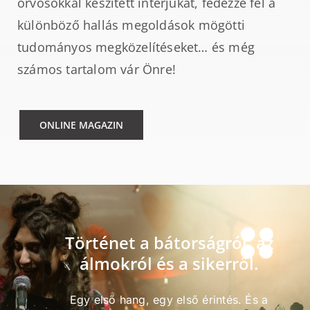
orvosokkal készített interjúkat, fedezze fel a
különböző hallás megoldások mögötti
tudományos megközelítéseket… és még
számos tartalom vár Önre!
ONLINE MAGAZIN
Történet a bátorságról, az
álmokról és a sikerről.
Egy első hang, egy első érintés. És a