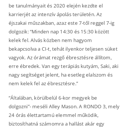
be tanulmányait és 2020 elején kezdte el
karrierjét az intenzív ápolás területén. Az
éjszakai műszakban, azaz este 7-től reggel 7-ig
dolgozik: “Minden nap 14:30 és 15:30 között
kelek fel. Alvás közben nem hagyom
bekapcsolva a CI-t, tehát ilyenkor teljesen süket
vagyok. Az órámat rezgő ébresztésre állítom,
erre ébredek. Van egy terápiás kutyám, Saki, aki
nagy segítséget jelent, ha esetleg elalszom és
nem kelek fel az ébresztésre.”
“Általában, körülbelül 6-kor megyek be
dolgozni”- meséli Alley Mason. A RONDO 3, mely
24 órás élettartamú elemmel működik,
biztosíthatná számomra a hallást akár egy