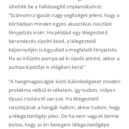
ültették be a hallássegítő implantátumot.
“Számomra igazán nagy segítséget jelent, hogy a
kórházban minden egyes akusztikus riasztást
fényjelzés kísér. Ha például egy lélegeztető
berendezés sípolni kezd, a lélegeztető
képernyőjén is kigyullad a megfelelő fényjelzés.
Ha az infúziós pumpa ad ki sípoló jelzést, akkor a
pumpa kijelzője is világítani kezd.”
“A hangmagasságok közti különbségeket minden
probléma nélkül érzékelem, így tudom, milyen
típusú risztásról van szó. Ha lélegeztető
riasztójának a hangját hallom, akkor tudom, hogy
a lélegeztetőgép jelez. De ha nem vagyok benne
biztos, hogy az én betegem lélegeztetőgépe