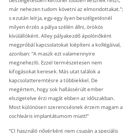
beszélgetésben kettőnél többen vesznek részt,
már nehezen tudom követni az elmondottakat.”;
s ezután leírja, egy-egy ilyen beszélgetésnél
milyen érzés a pálya szélén állni, örökös
kívülállóként. Alley pályakezdő ápolónőként
megpróbál kapcsolatokat kiépíteni a kollégáival,
azonban: “A maszk ezt valamennyire
megnehezíti. Ezzel természetesen nem
kifogásokat keresek. Más utat találok a
kapcsolatteremtésre a többiekkel. De
megértem, hogy sok hallássérült ember
elszigetelve érzi magát ebben az időszakban.
Most különösen szerencsésnek érzem magam a
cochleáris implantátumom miatt!”
“CI használó nővérként nem csupán a speciális