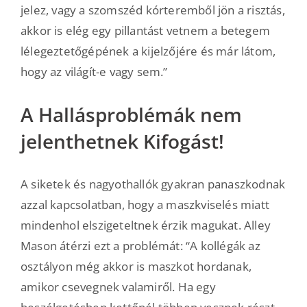
jelez, vagy a szomszéd kórteremből jön a risztás,
akkor is elég egy pillantást vetnem a betegem
lélegeztetőgépének a kijelzőjére és már látom,
hogy az világít-e vagy sem.”
A Hallásproblémák nem
jelenthetnek Kifogást!
A siketek és nagyothallók gyakran panaszkodnak
azzal kapcsolatban, hogy a maszkviselés miatt
mindenhol elszigeteltnek érzik magukat. Alley
Mason átérzi ezt a problémát: “A kollégák az
osztályon még akkor is maszkot hordanak,
amikor csevegnek valamiről. Ha egy