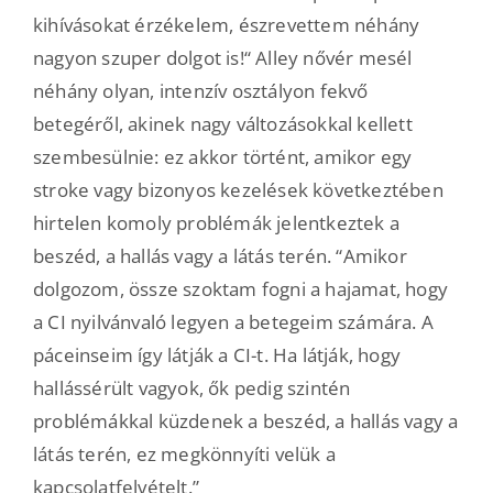
kihívásokat érzékelem, észrevettem néhány
nagyon szuper dolgot is!“ Alley nővér mesél
néhány olyan, intenzív osztályon fekvő
betegéről, akinek nagy változásokkal kellett
szembesülnie: ez akkor történt, amikor egy
stroke vagy bizonyos kezelések következtében
hirtelen komoly problémák jelentkeztek a
beszéd, a hallás vagy a látás terén. “Amikor
dolgozom, össze szoktam fogni a hajamat, hogy
a CI nyilvánvaló legyen a betegeim számára. A
páceinseim így látják a CI-t. Ha látják, hogy
hallássérült vagyok, ők pedig szintén
problémákkal küzdenek a beszéd, a hallás vagy a
látás terén, ez megkönnyíti velük a
kapcsolatfelvételt.”