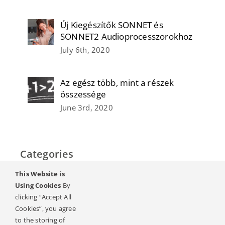
Új Kiegészítők SONNET és
SONNET2 Audioprocesszorokhoz
July 6th, 2020
Az egész több, mint a részek
összessége
June 3rd, 2020
Categories
This Website is
Home
Using Cookies
By
clicking “Accept All
Hallás & Halláskárosodás
Cookies”, you agree
to the storing of