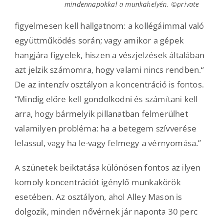
mindennapokkal a munkahelyén. ©private
figyelmesen kell hallgatnom: a kollégáimmal való
együttműködés során; vagy amikor a gépek
hangjára figyelek, hiszen a vészjelzések általában
azt jelzik számomra, hogy valami nincs rendben.“
De az intenzív osztályon a koncentráció is fontos.
“Mindig előre kell gondolkodni és számítani kell
arra, hogy bármelyik pillanatban felmerülhet
valamilyen probléma: ha a betegem szívverése
lelassul, vagy ha le-vagy felmegy a vérnyomása.”
A szünetek beiktatása különösen fontos az ilyen
komoly koncentrációt igénylő munkakörök
esetében. Az osztályon, ahol Alley Mason is
dolgozik, minden nővérnek jár naponta 30 perc