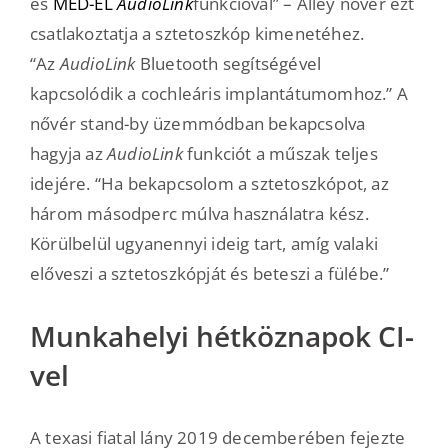
és
MED-EL
AudioLink
funkcióval” – Alley nővér ezt
csatlakoztatja a sztetoszkóp kimenetéhez.
“Az
AudioLink
Bluetooth segítségével
kapcsolódik a cochleáris implantátumomhoz.” A
nővér stand-by üzemmódban bekapcsolva
hagyja az
AudioLink
funkciót a műszak teljes
idejére. “Ha bekapcsolom a sztetoszkópot, az
három másodperc múlva használatra kész.
Körülbelül ugyanennyi ideig tart, amíg valaki
előveszi a sztetoszkópját és beteszi a fülébe.”
Munkahelyi hétköznapok CI-
vel
A texasi fiatal lány 2019 decemberében fejezte