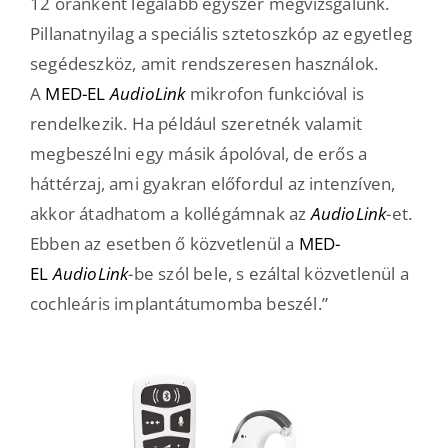
12 óránként legalább egyszer megvizsgálunk.
Pillanatnyilag a speciális sztetoszkóp az egyetleg
segédeszköz, amit rendszeresen használok.
A
MED-EL
AudioLink
mikrofon funkcióval is
rendelkezik. Ha például szeretnék valamit
megbeszélni egy másik ápolóval, de erős a
háttérzaj, ami gyakran előfordul az intenzíven,
akkor átadhatom a kollégámnak az
AudioLink
-et.
Ebben az esetben ő közvetlenül a
MED-
EL
AudioLink
-be szól bele, s ezáltal közvetlenül a
cochleáris implantátumomba beszél.”