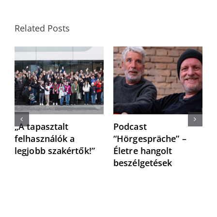
Related Posts
„A tapasztalt
Podcast
“
felhasználók a
“Hörgespräche” –
h
legjobb szakértők!”
Életre hangolt
h
beszélgetések