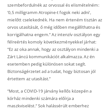
szembefordulnék az orvossal és elismételném:
‘0,5 milligramm Atropine-t fogok neki adni‘,
mielőtt cselekednék. Ha nem érteném tisztán az
orvos utasítását, ő még időben megállíthatna és
korrigálhatna engem.“ Az intenzív osztályon egy
félreértés komoly következményekkel járhat:
“Ez az oka annak, hogy az osztályon mindenki a
Zárt Láncú kommunikációt alkalmazza. Az én
esetemben pedig különösen sokat segít.
Biztonságérzetet ad a tudat, hogy biztosan jól
értettem az utasítást.”
“Most, a COVID-19 járvány kellős közepén a
kórház mindenki számára előírja a
maszkviselést.“ Sok halássérült emberhez