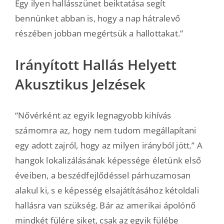
Egy ilyen hallásszünet beiktatása segít
bennünket abban is, hogy a nap hátralevő
részében jobban megértsük a hallottakat.”
Irányított Hallás Helyett
Akusztikus Jelzések
“Nővérként az egyik legnagyobb kihívás
számomra az, hogy nem tudom megállapítani
egy adott zajról, hogy az milyen irányból jött.” A
hangok lokalizálásának képessége életünk első
éveiben, a beszédfejlődéssel párhuzamosan
alakul ki, s e képesség elsajátításához kétoldali
hallásra van szükség. Bár az amerikai ápolónő
mindkét fülére siket, csak az egyik fülébe