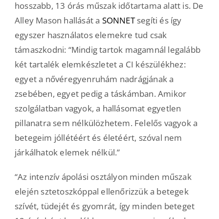
hosszabb, 13 órás műszak időtartama alatt is. De
Alley Mason hallását a
SONNET
segíti és így
egyszer használatos elemekre tud csak
támaszkodni: “Mindig tartok magamnál legalább
két tartalék elemkészletet a CI készülékhez:
egyet a nővéregyenruhám nadrágjának a
zsebében, egyet pedig a táskámban. Amikor
szolgálatban vagyok, a hallásomat egyetlen
pillanatra sem nélkülözhetem. Felelős vagyok a
betegeim jóllétéért és életéért, szóval nem
járkálhatok elemek nélkül.”
“Az intenzív ápolási osztályon minden műszak
elején sztetoszkóppal ellenőrizzük a betegek
szívét, tüdejét és gyomrát, így minden beteget