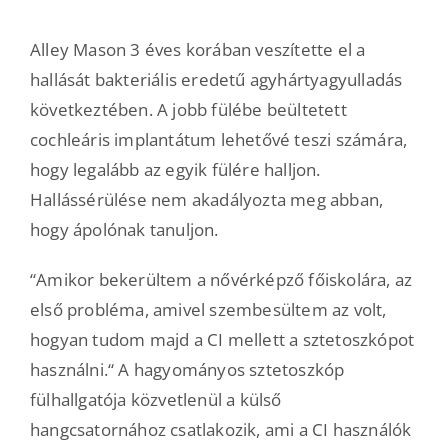
Alley Mason 3 éves korában veszítette el a
hallását bakteriális eredetű agyhártyagyulladás
következtében. A jobb fülébe beültetett
cochleáris implantátum lehetővé teszi számára,
hogy legalább az egyik fülére halljon.
Hallássérülése nem akadályozta meg abban,
hogy ápolónak tanuljon.
“Amikor bekerültem a nővérképző főiskolára, az
első probléma, amivel szembesültem az volt,
hogyan tudom majd a CI mellett a sztetoszkópot
használni.“ A hagyományos sztetoszkóp
fülhallgatója közvetlenül a külső
hangcsatornához csatlakozik, ami a CI használók