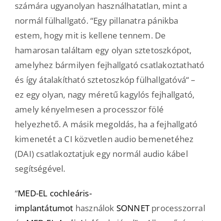
számára ugyanolyan használhatatlan, mint a
normál fülhallgató. “Egy pillanatra pánikba
estem, hogy mit is kellene tennem. De
hamarosan találtam egy olyan sztetoszkópot,
amelyhez bármilyen fejhallgató csatlakoztatható
és így átalakítható sztetoszkóp fülhallgatóvá“ –
ez egy olyan, nagy méretű kagylós fejhallgató,
amely kényelmesen a processzor fölé
helyezhető. A másik megoldás, ha a fejhallgató
kimenetét a CI közvetlen audio bemenetéhez
(DAI) csatlakoztatjuk egy normál audio kábel
segítségével.
“
MED-EL cochleáris-
implantátumot
használok
SONNET
processzorral