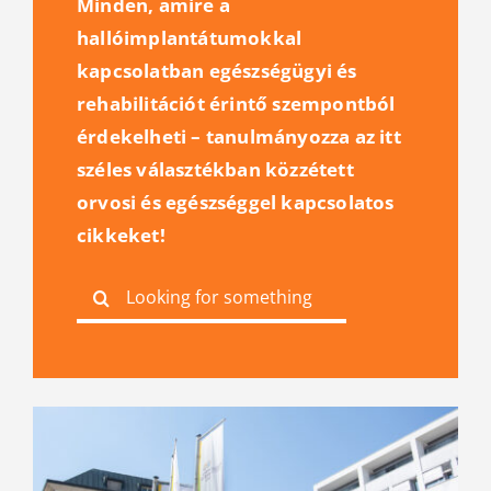
Minden, amire a
hallóimplantátumokkal
kapcsolatban egészségügyi és
rehabilitációt érintő szempontból
érdekelheti – tanulmányozza az itt
széles választékban közzétett
orvosi és egészséggel kapcsolatos
cikkeket!
Search
for: