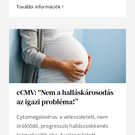
További információk
cCMV: “Nem a halláskárosodás
az igazi probléma!”
Cytomegalovírus: a veleszületett, nem
öröklődő, progresszív halláscsökkenés
leggyakoribb oka. A veleszületett