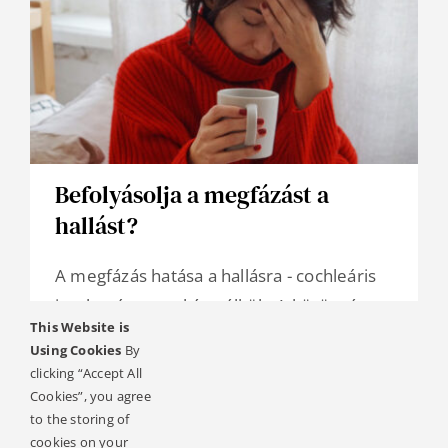
Befolyásolja a megfázást a
hallást?
A megfázás hatása a hallásra - cochleáris
implantátummal és nélküle A közönséges
This Website is
meghűlés
Using Cookies
By
clicking “Accept All
További információk
Cookies”, you agree
to the storing of
cookies on your