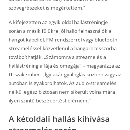
szövegrészeket is megértettem.“
A kifejezetten az egyik oldal hallástréningje
során a másik fülükre jól halló felhasználók a
hangot kábellel, FM-rendszerrel vagy bluetooth
streameléssel közvetlenül a hangprocesszorba
továbbíthatják. „Számomra a streamelés a
hallástréning alfája és omegája” – magyarázza az
IT-szakember. „Így akár gyaloglás közben vagy az
autóban is gyakorolhatok. Az audio-streamelés
nélkül egész biztosan nem sikerült volna mára
ilyen szintű beszédértést elérnem.”
A kétoldali hallás kihívása