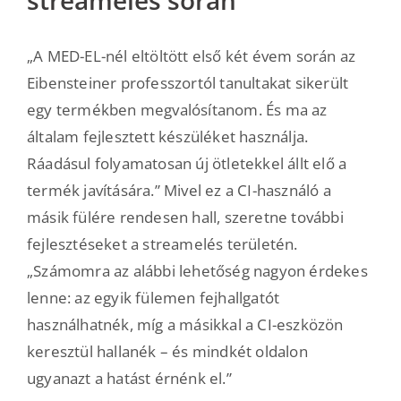
streamelés során
„A MED-EL-nél eltöltött első két évem során az
Eibensteiner professzortól tanultakat sikerült
egy termékben megvalósítanom. És ma az
általam fejlesztett készüléket használja.
Ráadásul folyamatosan új ötletekkel állt elő a
termék javítására.” Mivel ez a CI-használó a
másik fülére rendesen hall, szeretne további
fejlesztéseket a streamelés területén.
„Számomra az alábbi lehetőség nagyon érdekes
lenne: az egyik fülemen fejhallgatót
használhatnék, míg a másikkal a CI-eszközön
keresztül hallanék – és mindkét oldalon
ugyanazt a hatást érnénk el.”