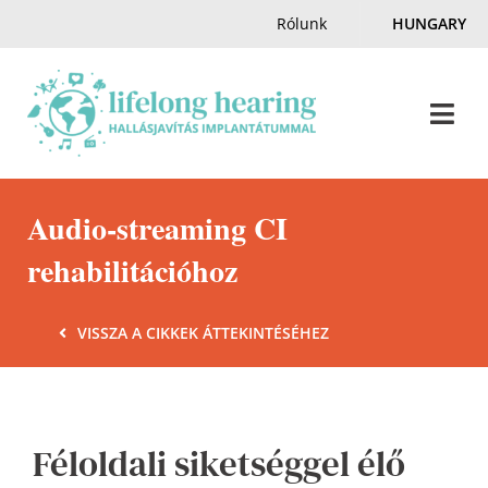
Skip
Rólunk
HUNGARY
to
content
Togg
Navi
Home
Audio-streaming CI
rehabilitációhoz
Hallás & Halláskárosodás
VISSZA A CIKKEK ÁTTEKINTÉSÉHEZ
Magazin
Hallásnagyköveteink
Féloldali siketséggel élő
Kapcsolat