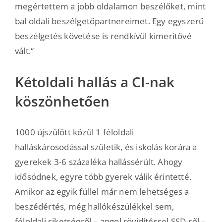
megértettem a jobb oldalamon beszélőket, mint
bal oldali beszélgetőpartnereimet. Egy egyszerű
beszélgetés követése is rendkívül kimerítővé
vált.“
Kétoldali hallás a CI-nak
köszönhetően
1000 újszülött közül 1 féloldali
halláskárosodással születik, és iskolás korára a
gyerekek 3-6 százaléka hallássérült. Ahogy
idősödnek, egyre több gyerek válik érintetté.
Amikor az egyik füllel már nem lehetséges a
beszédértés, még hallókészülékkel sem,
féloldali siketségről – angol rövidítéssel SSD-ről –