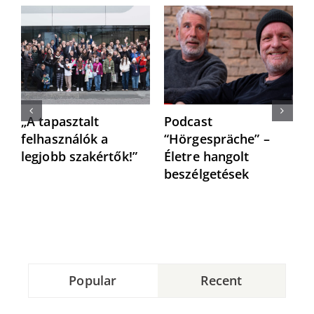
„A tapasztalt
Podcast
“
felhasználók a
“Hörgespräche” –
h
legjobb szakértők!”
Életre hangolt
h
beszélgetések
Popular
Recent