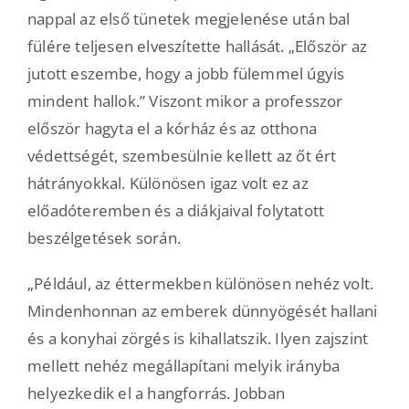
nappal az első tünetek megjelenése után bal
fülére teljesen elveszítette hallását. „Először az
jutott eszembe, hogy a jobb fülemmel úgyis
mindent hallok.” Viszont mikor a professzor
először hagyta el a kórház és az otthona
védettségét, szembesülnie kellett az őt ért
hátrányokkal. Különösen igaz volt ez az
előadóteremben és a diákjaival folytatott
beszélgetések során.
„Például, az éttermekben különösen nehéz volt.
Mindenhonnan az emberek dünnyögését hallani
és a konyhai zörgés is kihallatszik. Ilyen zajszint
mellett nehéz megállapítani melyik irányba
helyezkedik el a hangforrás. Jobban