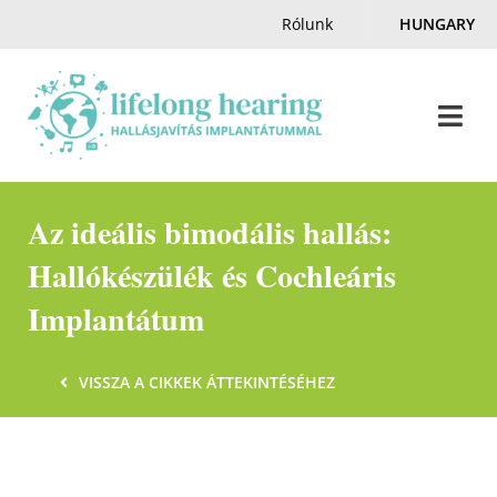
Skip
Rólunk
HUNGARY
to
content
Togg
Navi
Home
Az ideális bimodális hallás:
Hallókészülék és Cochleáris
Hallás & Halláskárosodás
Implantátum
Magazin
VISSZA A CIKKEK ÁTTEKINTÉSÉHEZ
Hallásnagyköveteink
Kapcsolat