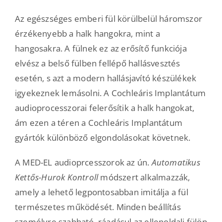
Az egészséges emberi fül körülbelül háromszor
érzékenyebb a halk hangokra, mint a
hangosakra. A fülnek ez az erősítő funkciója
elvész a belső fülben fellépő hallásvesztés
esetén, s azt a modern hallásjavító készülékek
igyekeznek lemásolni. A Cochleáris Implantátum
audioprocesszorai felerősítik a halk hangokat,
ám ezen a téren a Cochleáris Implantátum
gyártók különböző elgondolásokat követnek.
A MED-EL audioprcesszorok az ún.
Automatikus
Kettős-Hurok Kontroll
módszert alkalmazzák,
amely a lehető legpontosabban imitálja a fül
természetes működését. Minden beállítás
személyre szabható, ráadásul az ellenoldali fülön