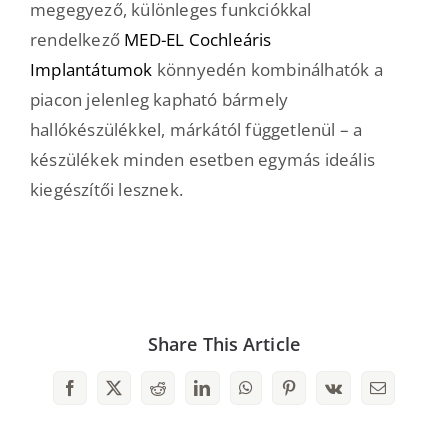
megegyező, különleges funkciókkal
rendelkező
MED-EL Cochleáris
Implantátumok
könnyedén kombinálhatók a
piacon jelenleg kapható bármely
hallókészülékkel, márkától függetlenül – a
készülékek minden esetben egymás ideális
kiegészítői lesznek.
Share This Article
Facebook
X
Reddit
LinkedIn
WhatsApp
Pinterest
Vk
Email