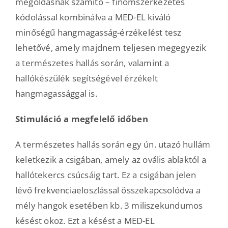
megoldásnak számító – finomszerkezetes
kódolással kombinálva a MED-EL kiváló
minőségű hangmagasság-érzékelést tesz
lehetővé, amely majdnem teljesen megegyezik
a természetes hallás során, valamint a
hallókészülék segítségével érzékelt
hangmagassággal is.
Stimuláció a megfelelő időben
A természetes hallás során egy ún. utazó hullám
keletkezik a csigában, amely az ovális ablaktól a
hallótekercs csúcsáig tart. Ez a csigában jelen
lévő frekvenciaeloszlással összekapcsolódva a
mély hangok esetében kb. 3 miliszekundumos
késést okoz. Ezt a késést a MED-EL