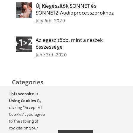
Új Kiegészítők SONNET és
SONNET2 Audioprocesszorokhoz
July 6th, 2020
Az egész több, mint a részek
összessége
June 3rd, 2020
Categories
This Website is
Home
Using Cookies
By
clicking “Accept All
Hallás & Halláskárosodás
Cookies”, you agree
to the storing of
Magazin
cookies on your