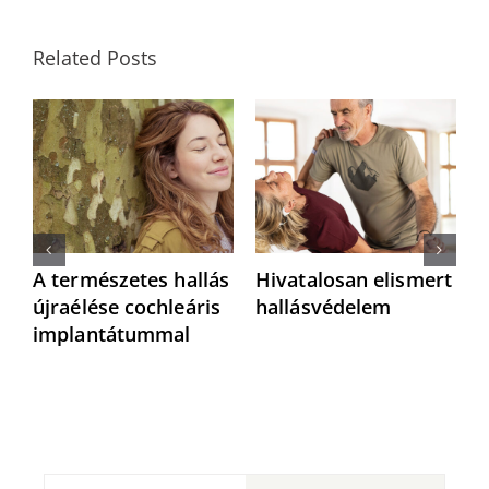
Related Posts
A természetes hallás
Hivatalosan elismert
N
újraélése cochleáris
hallásvédelem
a
implantátummal
h