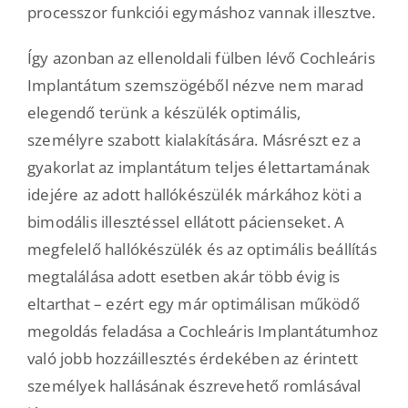
processzor funkciói egymáshoz vannak illesztve.
Így azonban az ellenoldali fülben lévő Cochleáris
Implantátum szemszögéből nézve nem marad
elegendő terünk a készülék optimális,
személyre szabott kialakítására. Másrészt ez a
gyakorlat az implantátum teljes élettartamának
idejére az adott hallókészülék márkához köti a
bimodális illesztéssel ellátott pácienseket. A
megfelelő hallókészülék és az optimális beállítás
megtalálása adott esetben akár több évig is
eltarthat – ezért egy már optimálisan működő
megoldás feladása a Cochleáris Implantátumhoz
való jobb hozzáillesztés érdekében az érintett
személyek hallásának észrevehető romlásával