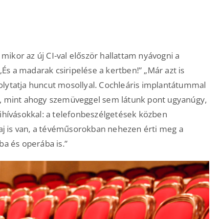
ikor az új CI-val először hallattam nyávogni a
 „És a madarak csiripelése a kertben!” „Már azt is
olytatja huncut mosollyal. Cochleáris implantátummal
s, mint ahogy szemüveggel sem látunk pont ugyanúgy,
kihívásokkal: a telefonbeszélgetések közben
zaj is van, a tévéműsorokban nehezen érti meg a
ba és operába is.”