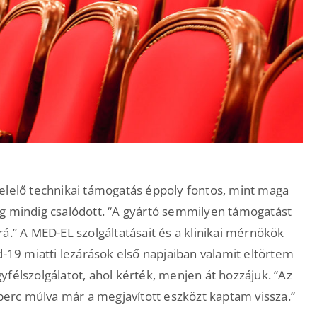
elelő technikai támogatás éppoly fontos, mint maga
ég mindig csalódott. “A gyártó semmilyen támogatást
á.” A MED-EL szolgáltatásait és a klinikai mérnökök
d-19 miatti lezárások első napjaiban valamit eltörtem
félszolgálatot, ahol kérték, menjen át hozzájuk. “Az
rc múlva már a megjavított eszközt kaptam vissza.”