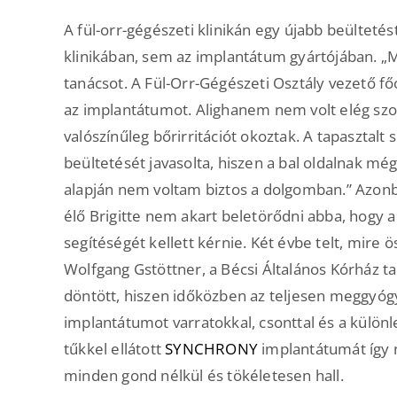
A fül-orr-gégészeti klinikán egy újabb beültetés
klinikában, sem az implantátum gyártójában. „
tanácsot. A Fül-Orr-Gégészeti Osztály vezető főo
az implantátumot. Alighanem nem volt elég szor
valószínűleg bőrirritációt okoztak. A tapasztalt
beültetését javasolta, hiszen a bal oldalnak még
alapján nem voltam biztos a dolgomban.” Azonba
élő Brigitte nem akart beletörődni abba, hogy a 
segítéségét kellett kérnie. Két évbe telt, mire 
Wolfgang Gstöttner, a Bécsi Általános Kórház tap
döntött, hiszen időközben az teljesen meggyóg
implantátumot varratokkal, csonttal és a különle
tűkkel ellátott
SYNCHRONY
implantátumát így n
minden gond nélkül és tökéletesen hall.