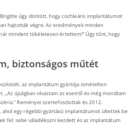
Brigitte úgy döntött, hogy cochleáris implantátumot
ában hajtották végre. Az eredmények minden
 már mindent tökéletesen értettem!” Úgy tűnt, hogy
m, biztonságos műtét
eszközét, az implantátum gyártója ismételten
ket. „Az újságban olvastam az esetről és még mondtam
éria.” Reményei szertefoszlottak és 2012.
, ahol egy régebbi gyártású implantátumot ültettek be
ek fel: sebe váladékozni kezdett és az implantátum