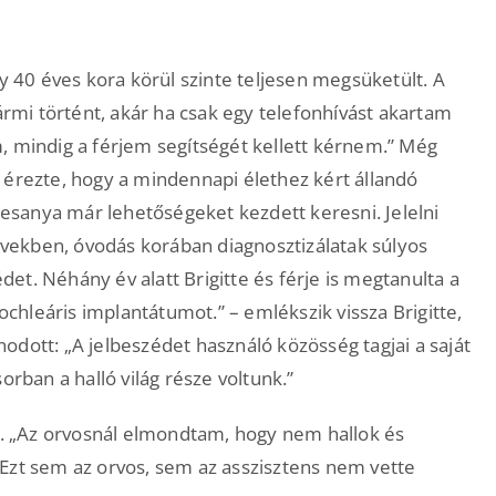
gy 40 éves kora körül szinte teljesen megsüketült. A
bármi történt, akár ha csak egy telefonhívást akartam
, mindig a férjem segítségét kellett kérnem.” Még
 érezte, hogy a mindennapi élethez kért állandó
sanya már lehetőségeket kezdett keresni. Jelelni
 években, óvodás korában diagnosztizálatak súlyos
édet. Néhány év alatt Brigitte és férje is megtanulta a
cochleáris implantátumot.” – emlékszik vissza Brigitte,
odott: „A jelbeszédet használó közösség tagjai a saját
orban a halló világ része voltunk.”
lt. „Az orvosnál elmondtam, hogy nem hallok és
Ezt sem az orvos, sem az asszisztens nem vette