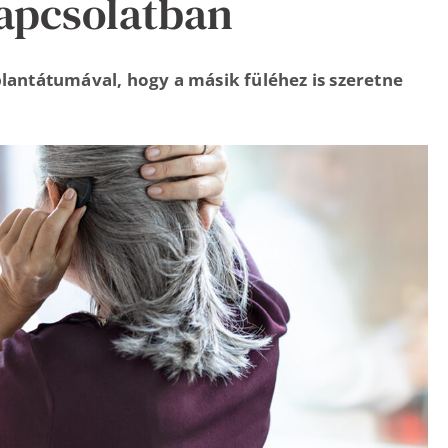
apcsolatban
plantátumával, hogy a másik füléhez is szeretne