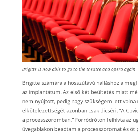
Brigitte is now able to go to the theatre and opera again
Brigitte számára a hosszútávú halláshoz a megf
az implantátum. Az első két beültetés miatt m
nem nyújtott, pedig nagy szükségem lett volna r
elkötelezettségét azonban csak dicséri. “A Covi
a processzoromban.” Forródróton felhívta az ügy
üvegablakon beadtam a processzoromat és öt pe