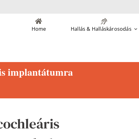
Home
Hallás & Halláskárosodás
ris implantátumra
cochleáris