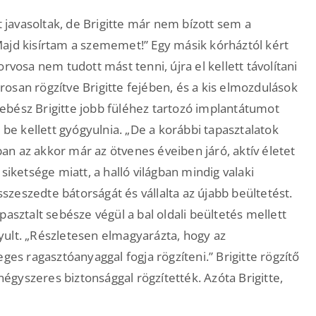
t javasoltak, de Brigitte már nem bízott sem a
Majd kisírtam a szememet!” Egy másik kórháztól kért
rvosa nem tudott mást tenni, újra el kellett távolítani
osan rögzítve Brigitte fejében, és a kis elmozdulások
 sebész Brigitte jobb füléhez tartozó implantátumot
 be kellett gyógyulnia. „De a korábbi tapasztalatok
n az akkor már az ötvenes éveiben járó, aktív életet
siketsége miatt, a halló világban mindig valaki
összeszedte bátorságát és vállalta az újabb beültetést.
asztalt sebésze végül a bal oldali beültetés mellett
yult. „Részletesen elmagyarázta, hogy az
ges ragasztóanyaggal fogja rögzíteni.” Brigitte rögzítő
égyszeres biztonsággal rögzítették. Azóta Brigitte,