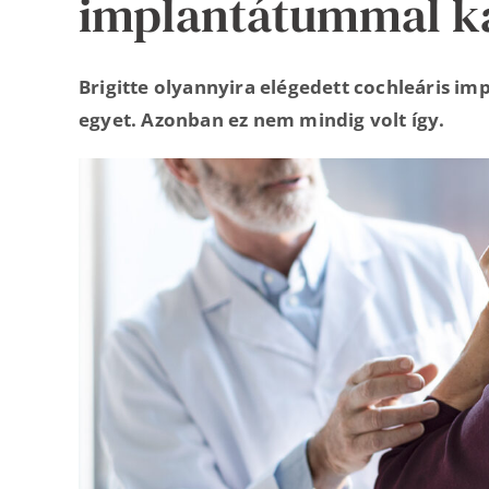
implantátummal k
Brigitte olyannyira elégedett cochleáris im
egyet. Azonban ez nem mindig volt így.