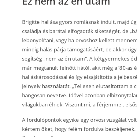
Ez nem az én utam
Brigitte hallása gyors romlásnak indult, majd ú
családja és barátai elfogadták siketségét, de „
lebonyolítani, vagy ha orvoshoz kellett mennem
mindig hálás párja támogatásáért, de akkor úgy
segítség „nem az én utam”. A kétgyermekes éde
már megtanult felnőtt fiától, akit még a ’80-as
halláskárosodással és így elsajátította a jelbesz
jelnyelv használatát. „Teljesen elutasítottam a 
hangosan nevetve. Idővel azonban elbizonytalan
világukban élnek. Viszont mi, a férjemmel, elsős
A fordulópontok egyike egy orvosi vizsgálat vo
kértem őket, hogy felém fordulva beszéljenek. 