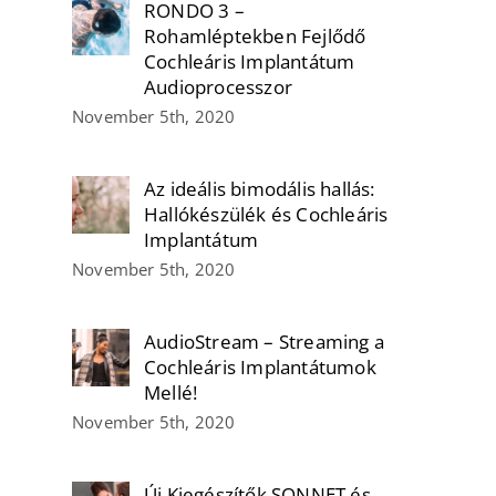
RONDO 3 –
Rohamléptekben Fejlődő
Cochleáris Implantátum
Audioprocesszor
November 5th, 2020
Az ideális bimodális hallás:
Hallókészülék és Cochleáris
Implantátum
November 5th, 2020
AudioStream – Streaming a
Cochleáris Implantátumok
Mellé!
November 5th, 2020
Új Kiegészítők SONNET és