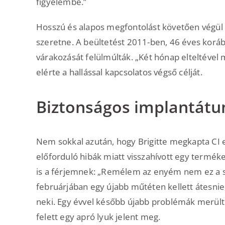
figyelembe.”
Hosszú és alapos megfontolást követően végül 
szeretne. A beültetést 2011-ben, 46 éves kor
várakozását felülmúlták. „Két hónap elteltével
elérte a hallással kapcsolatos végső célját.
Biztonságos implantátu
Nem sokkal azután, hogy Brigitte megkapta CI 
előforduló hibák miatt visszahívott egy termé
is a férjemnek: „Remélem az enyém nem ez a sz
februárjában egy újabb műtéten kellett átesnie
neki. Egy évvel később újabb problémák merült
felett egy apró lyuk jelent meg.