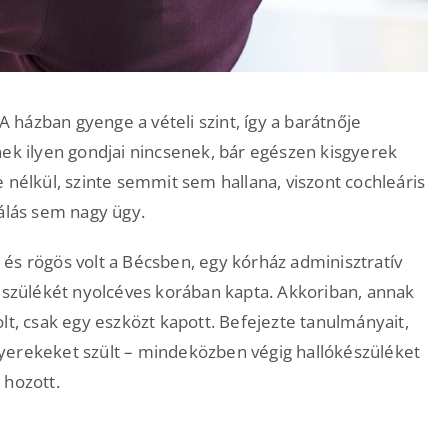
 A házban gyenge a vételi szint, így a barátnője
nek ilyen gondjai nincsenek, bár egészen kisgyerek
 nélkül, szinte semmit sem hallana, viszont cochleáris
lás sem nagy ügy.
és rögös volt a Bécsben, egy kórház adminisztratív
készülékét nyolcéves korában kapta. Akkoriban, annak
lt, csak egy eszközt kapott. Befejezte tanulmányait,
yerekeket szült – mindeközben végig hallókészüléket
 hozott.