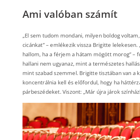
Ami valóban számít
„El sem tudom mondani, milyen boldog voltam, m
cicánkat” – emlékezik vissza Brigitte lelekesen.
hallom, ha a férjem a hátam mögött morog” – f
hallani nem ugyanaz, mint a természetes hallá
mint szabad szemmel. Brigitte tisztában van a 
koncentrálnia kell és előfordul, hogy ha háttér
párbeszédeket. Viszont: „Már újra járok színház