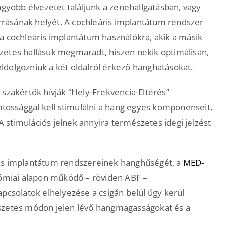
agyobb élvezetet találjunk a zenehallgatásban, vagy
rásának helyét. A cochleáris implantátum rendszer
a cochleáris implantátum használókra, akik a másik
zetes hallásuk megmaradt, hiszen nekik optimálisan,
feldolgozniuk a két oldalról érkező hanghatásokat.
 szakértők hívják “Hely-Frekvencia-Eltérés”
ntossággal kell stimulálni a hang egyes komponenseit,
stimulációs jelnek annyira természetes idegi jelzést
ris implantátum rendszereinek hanghűségét, a
MED-
tómiai alapon működő – röviden ABF –
pcsolatok elhelyezése a csigán belül úgy kerül
észetes módon jelen lévő hangmagasságokat és a