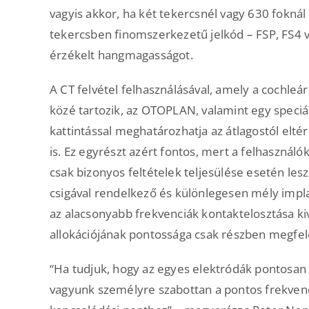
vagyis akkor, ha két tekercsnél vagy 630 fokná
tekercsben finomszerkezetű jelkód – FSP, FS4 
érzékelt hangmagasságot.
A CT felvétel felhasználásával, amely a cochleá
közé tartozik, az OTOPLAN, valamint egy speci
kattintással meghatározhatja az átlagostól elté
is. Ez egyrészt azért fontos, mert a felhaszná
csak bizonyos feltételek teljesülése esetén lesz
csigával rendelkező és különlegesen mély imp
az alacsonyabb frekvenciák kontaktelosztása k
allokációjának pontossága csak részben megfel
“Ha tudjuk, hogy az egyes elektródák pontosan
vagyunk személyre szabottan a pontos frekve