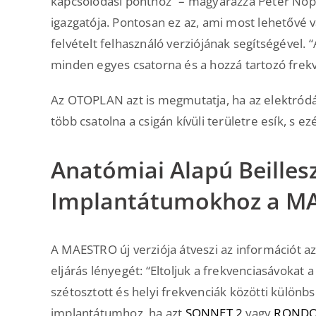
kapcsolódási ponthoz” – magyarázza Peter Nopp, 
igazgatója. Pontosan ez az, ami most lehetővé 
felvételt felhasználó verziójának segítségéve
minden egyes csatorna és a hozzá tartozó frekv
Az OTOPLAN azt is megmutatja, ha az elektródá
több csatolna a csigán kívüli területre esík, s ez
Anatómiai Alapú Beillesz
Implantátumokhoz a M
A MAESTRO új verziója átveszi az információt 
eljárás lényegét: “Eltoljuk a frekvenciasávokat 
szétosztott és helyi frekvenciák közötti különb
implantátumhoz, ha azt
SONNET 2
vagy
RONDO