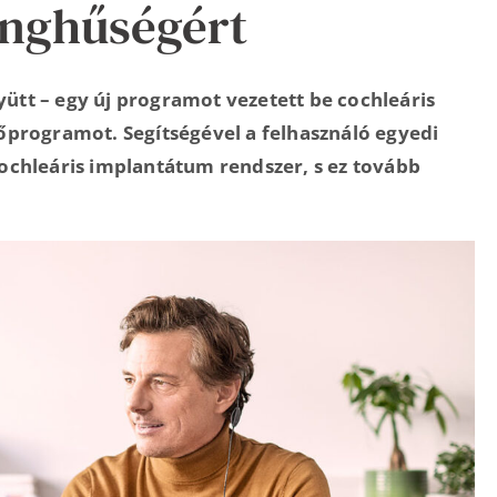
anghűségért
tt – egy új programot vezetett be cochleáris
őprogramot. Segítségével a felhasználó egyedi
ochleáris implantátum rendszer, s ez tovább