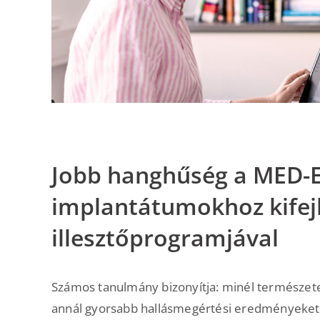
Jobb hanghűség a MED-E
implantátumokhoz kifejl
illesztőprogramjával
Számos tanulmány bizonyítja: minél természete
annál gyorsabb hallásmegértési eredményeket é