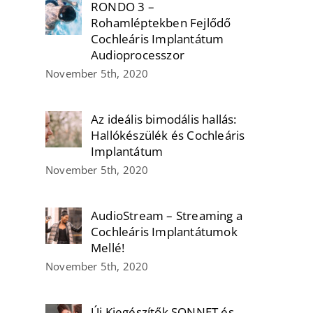
RONDO 3 –
Rohamléptekben Fejlődő
Cochleáris Implantátum
Audioprocesszor
November 5th, 2020
Az ideális bimodális hallás:
Hallókészülék és Cochleáris
Implantátum
November 5th, 2020
AudioStream – Streaming a
Cochleáris Implantátumok
Mellé!
November 5th, 2020
Új Kiegészítők SONNET és