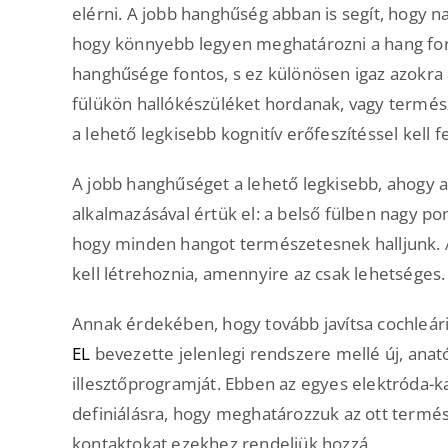
elérni. A jobb hanghűség abban is segít, hogy n
hogy könnyebb legyen meghatározni a hang for
hanghűsége fontos, s ez különösen igaz azokra 
fülükön hallókészüléket hordanak, vagy termés
a lehető legkisebb kognitív erőfeszítéssel kell 
A jobb hanghűséget a lehető legkisebb, ahogy a
alkalmazásával értük el: a belső fülben nagy po
hogy minden hangot természetesnek halljunk. A 
kell létrehoznia, amennyire az csak lehetséges.
Annak érdekében, hogy tovább javítsa cochleá
EL
bevezette jelenlegi rendszere mellé új, ana
illesztőprogramját. Ebben az egyes elektróda-ka
definiálásra, hogy meghatározzuk az ott term
kontaktokat ezekhez rendeljük hozzá.