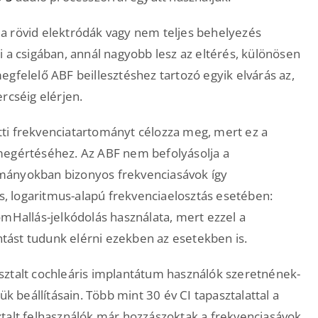
a rövid elektródák vagy nem teljes behelyezés
 a csigában, annál nagyobb lesz az eltérés, különösen
gfelelő ABF beillesztéshez tartozó egyik elvárás az,
rcséig elérjen.
ti frekvenciatartományt célozza meg, mert ez a
megértéséhez. Az ABF nem befolyásolja a
rtományokban bizonyos frekvenciasávok így
 logaritmus-alapú frekvenciaelosztás esetében:
omHallás-jelkódolás használata, mert ezzel a
ást tudunk elérni ezekben az esetekben is.
sztalt cochleáris implantátum használók szeretnének-
ük beállításain. Több mint 30 év CI tapasztalattal a
talt felhasználók már hozzászoktak a frekvenciasávok