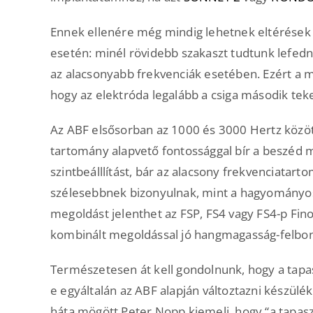
Ennek ellenére még mindig lehetnek eltérések 
esetén: minél rövidebb szakaszt tudtunk lefedni
az alacsonyabb frekvenciák esetében. Ezért a me
hogy az elektróda legalább a csiga második teke
Az ABF elsősorban az 1000 és 3000 Hertz közöt
tartomány alapvető fontossággal bír a beszéd 
szintbeálllítást, bár az alacsony frekvenciata
szélesebbnek bizonyulnak, mint a hagyományos,
megoldást jelenthet az FSP, FS4 vagy FS4-p Fin
kombinált megoldással jó hangmagasság-felbont
Természetesen át kell gondolnunk, hogy a tapa
e egyáltalán az ABF alapján változtazni készülék
háta mögött Peter Nopp kiemeli, hogy “a tapasz