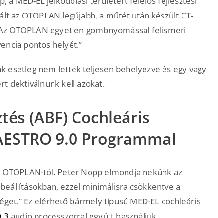
a MED-EL jelkódolási területért felelős fejlesztési
vált az OTOPLAN legújabb, a műtét után készült CT-
l. “Az OTOPLAN egyetlen gombnyomással felismeri
encia pontos helyét.”
k esetleg nem lettek teljesen behelyezve és egy vagy
ért dektiválnunk kell azokat.
tés (ABF) Cochleáris
AESTRO 9.0 Programmal
az OTOPLAN-tól. Peter Nopp elmondja nekünk az
a beállításokban, ezzel minimálisra csökkentve a
séget.” Ez elérhető bármely típusú MED-EL cochleáris
 3
audio processzorral együtt használjuk.