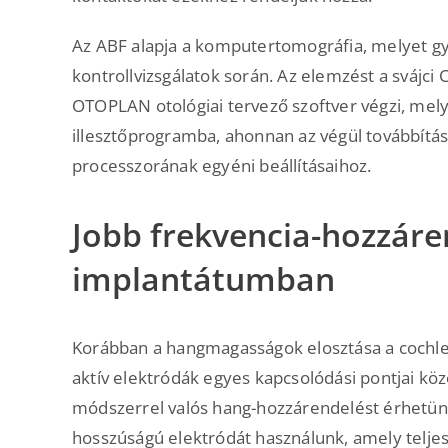
Az ABF alapja a komputertomográfia, melyet gy
kontrollvizsgálatok során. Az elemzést a svájci
OTOPLAN otológiai tervező szoftver végzi, me
illesztőprogramba, ahonnan az végül továbbítás
processzorának egyéni beállításaihoz.
Jobb frekvencia-hozzáre
implantátumban
Korábban a hangmagasságok elosztása a cochleár
aktív elektródák egyes kapcsolódási pontjai közö
módszerrel valós hang-hozzárendelést érhetünk
hosszúságú elektródát használunk, amely telje