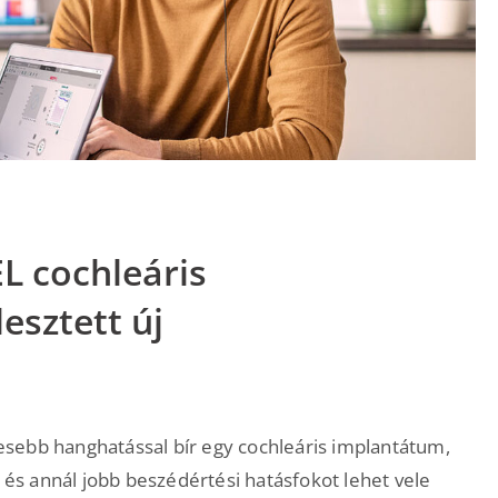
L cochleáris
esztett új
sebb hanghatással bír egy cochleáris implantátum,
s annál jobb beszédértési hatásfokot lehet vele