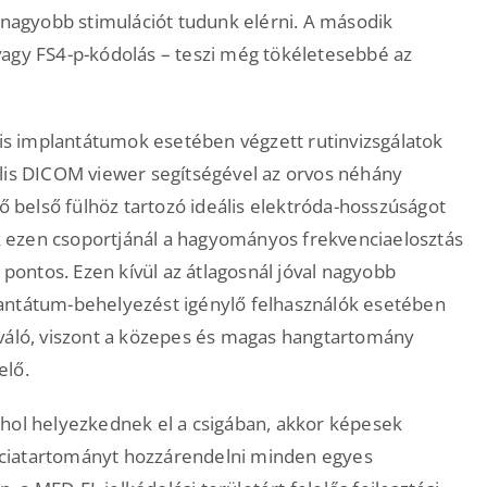
l nagyobb stimulációt tudunk elérni. A második
vagy FS4-p-kódolás – teszi még tökéletesebbé az
ris implantátumok esetében végzett rutinvizsgálatok
ális DICOM viewer segítségével az orvos néhány
rő belső fülhöz tartozó ideális elektróda-hosszúságot
lók ezen csoportjánál a hagyományos frekvenciaelosztás
 pontos. Ezen kívül az átlagosnál jóval nagyobb
lantátum-behelyezést igénylő felhasználók esetében
iváló, viszont a közepes és magas hangtartomány
elő.
 hol helyezkednek el a csigában, akkor képesek
nciatartományt hozzárendelni minden egyes