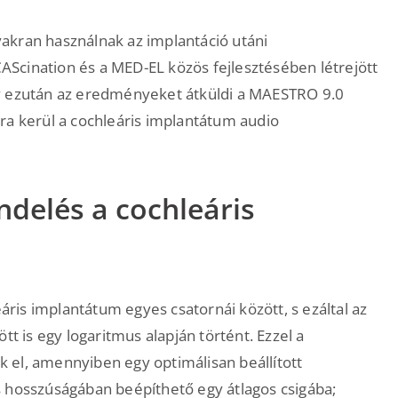
akran használnak az implantáció utáni
 CAScination és a MED-EL közös fejlesztésében létrejött
ly ezután az eredményeket átküldi a MAESTRO 9.0
ra kerül a cochleáris implantátum audio
ndelés a cochleáris
is implantátum egyes csatornái között, s ezáltal az
tt is egy logaritmus alapján történt. Ezzel a
 el, amennyiben egy optimálisan beállított
s hosszúságában beépíthető egy átlagos csigába;