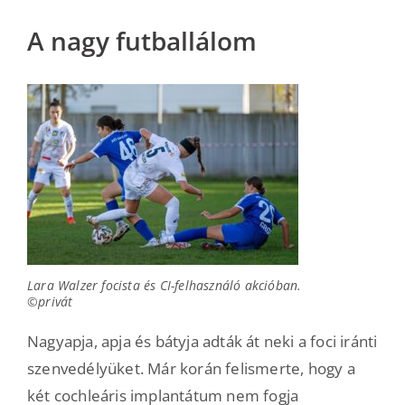
A nagy futballálom
Lara Walzer focista és CI-felhasználó akcióban.
©privát
Nagyapja, apja és bátyja adták át neki a foci iránti
szenvedélyüket. Már korán felismerte, hogy a
két cochleáris implantátum nem fogja