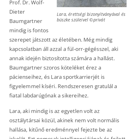
Prof. Dr. Wolf-
Dieter
Lara, érettségi bizonyítványával és
büszke szüleivel ©privát
Baumgartner
mindig is fontos
szerepet játszott az életében. Még mindig
kapcsolatban áll azzal a fül-orr-gégésszel, aki
annak idején biztosította számára a hallást.
Baumgartner szoros köteléket érez a
pácienseihez, és Lara sportkarrierjét is
figyelemmel kíséri. Rendszeresen gratulál a
fiatal labdarúgónak a sikereihez.
Lara, aki mindig is az egyetlen volt az
osztálytársai közül, akinek nem volt normális
hallása, kitűnő eredménnyel fejezte be az
iskolát. Ezt nemcsak intelligenciájának és fejlett