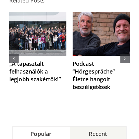
Related Posts
„A tapasztalt
Podcast
“
felhasználók a
“Hörgespräche” –
h
legjobb szakértők!”
Életre hangolt
h
beszélgetések
Popular
Recent