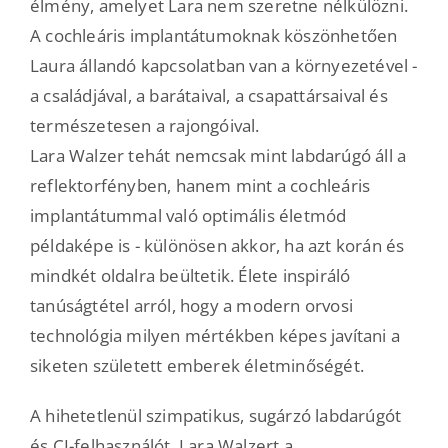
élmény, amelyet Lara nem szeretne nélkülözni.
A cochleáris implantátumoknak köszönhetően
Laura állandó kapcsolatban van a környezetével -
a családjával, a barátaival, a csapattársaival és
természetesen a rajongóival.
Lara Walzer tehát nemcsak mint labdarúgó áll a
reflektorfényben, hanem mint a cochleáris
implantátummal való optimális életmód
példaképe is - különösen akkor, ha azt korán és
mindkét oldalra beültetik. Élete inspiráló
tanúságtétel arról, hogy a modern orvosi
technológia milyen mértékben képes javítani a
siketen született emberek életminőségét.
A hihetetlenül szimpatikus, sugárzó labdarúgót
és CI-felhasználót, Lara Walzert a