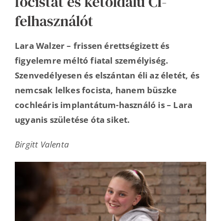
focistát és kétoldalú CI-
felhasználót
Lara Walzer – frissen érettségizett és
figyelemre méltó fiatal személyiség.
Szenvedélyesen és elszántan éli az életét, és
nemcsak lelkes focista, hanem büszke
cochleáris implantátum-használó is – Lara
ugyanis születése óta siket.
Birgitt Valenta