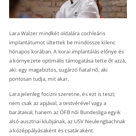
Lara Walzer mindkét oldalára cochleáris
implantátumot ültettek be mindössze kilenc
hónapos korában. A korai implantálás előnye és
a környezete optimális támogatása tette őt azzá,
aki: egy magabiztos, sugárzó fiatal nő, aki
pontosan tudja, mit akar.
Lara jelenleg focizni szeretne, és ezt is teszi;
nem csak az apjával, a testvérével vagy a
barátaival, hanem az ÖFB női Bundesliga egyik
alsó-ausztriai klubjának, az USV Neulengbachnak
a középpályásaként és csatáraként.