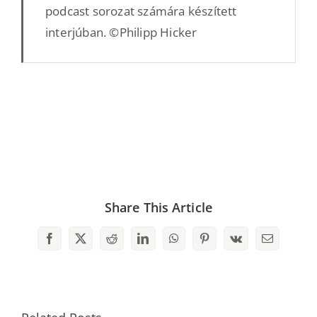
podcast sorozat számára készített
interjúban. ©Philipp Hicker
Share This Article
Facebook
X
Reddit
LinkedIn
WhatsApp
Pinterest
Vk
Email