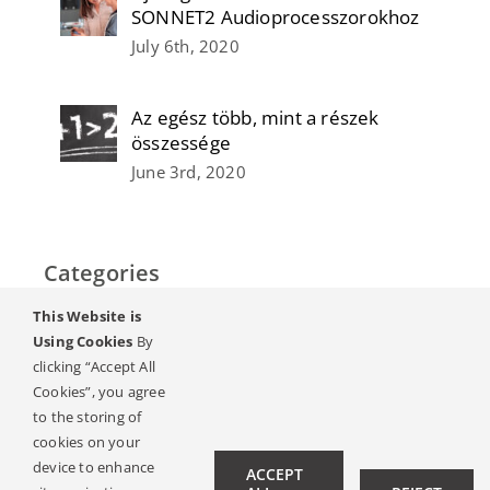
SONNET2 Audioprocesszorokhoz
July 6th, 2020
Az egész több, mint a részek
összessége
June 3rd, 2020
Categories
This Website is
Using Cookies
By
Home
clicking “Accept All
Hallás & Halláskárosodás
Cookies”, you agree
to the storing of
Magazin
cookies on your
device to enhance
ACCEPT