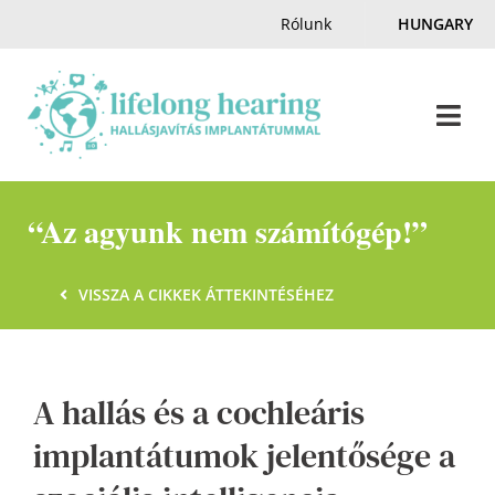
Skip
Rólunk
HUNGARY
to
content
Togg
Navi
Home
“Az agyunk nem számítógép!”
Hallás & Halláskárosodás
VISSZA A CIKKEK ÁTTEKINTÉSÉHEZ
Magazin
A hallás és a cochleáris
Hallásnagyköveteink
implantátumok jelentősége a
Kapcsolat