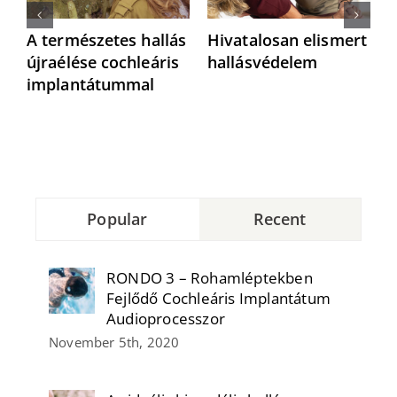
A természetes hallás
Hivatalosan elismert
N
újraélése cochleáris
hallásvédelem
a
implantátummal
h
Popular
Recent
RONDO 3 – Rohamléptekben
Fejlődő Cochleáris Implantátum
Audioprocesszor
November 5th, 2020