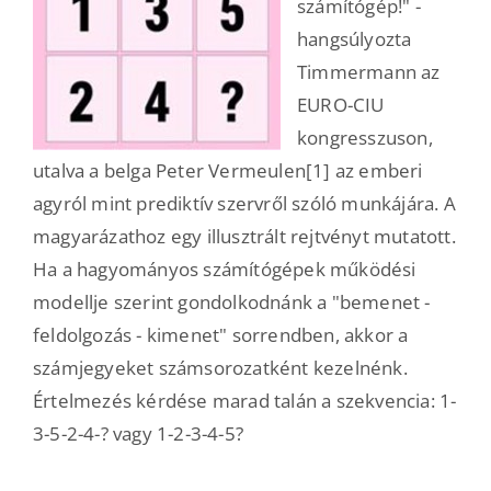
számítógép!" -
hangsúlyozta
Timmermann az
EURO-CIU
kongresszuson,
utalva a belga Peter Vermeulen[1] az emberi
agyról mint prediktív szervről szóló munkájára. A
magyarázathoz egy illusztrált rejtvényt mutatott.
Ha a hagyományos számítógépek működési
modellje szerint gondolkodnánk a "bemenet -
feldolgozás - kimenet" sorrendben, akkor a
számjegyeket számsorozatként kezelnénk.
Értelmezés kérdése marad talán a szekvencia: 1-
3-5-2-4-? vagy 1-2-3-4-5?