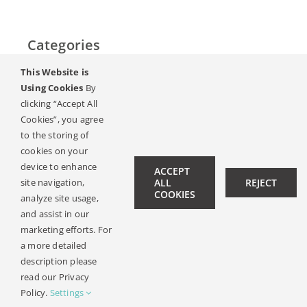
Categories
This Website is
Home
Using Cookies
By
clicking “Accept All
Hallás & Halláskárosodás
Cookies”, you agree
to the storing of
Magazin
cookies on your
device to enhance
ACCEPT
Hallásnagyköveteink
site navigation,
ALL
REJECT
COOKIES
analyze site usage,
Kapcsolat
and assist in our
marketing efforts. For
a more detailed
description please
© Copyright 2019 -
2026 | All Rights Reserved |
Jogi
read our Privacy
Kozlemeny
| Design:
Philipp Hicker
|
Data Privacy
Policy.
Settings