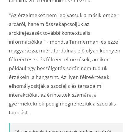
tartalmazó üzeneteinket színezzük.
"Az érzelmeket nem leolvassuk a másik ember
arcáról, hanem összekapcsoljuk az
arckifejezését további kontextuális
információkkal" - mondta Timmerman, és ezzel
magyarázza, miért fordulnak elő olyan könnyen
félreértések és félreértelmezések, amikor
például egy beszélgetés során nem tudjuk
érzékelni a hangszínt. Az ilyen félreértések
elhomályosítják a szociális és társadalmi
interakciókat az érintettek számára, a
gyermekeknek pedig megnehezítik a szociális
tanulást.
"Az érzelmeket nem a másik ember arcáról