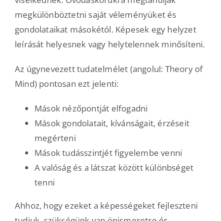
megkülönböztetni saját véleményüket és
gondolataikat másokétól. Képesek egy helyzet
leírását helyesnek vagy helytelennek minősíteni.
Az úgynevezett tudatelmélet (angolul: Theory of
Mind) pontosan ezt jelenti:
Mások nézőpontját elfogadni
Mások gondolatait, kívánságait, érzéseit
megérteni
Mások tudásszintjét figyelembe venni
A valóság és a látszat között különbséget
tenni
Ahhoz, hogy ezeket a képességeket fejleszteni
tudjuk, szükségünk van önismeretre és