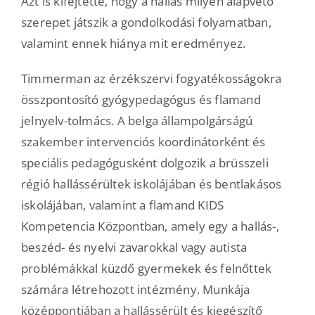
Azt is kifejtette, hogy a hallás milyen alapvető
szerepet játszik a gondolkodási folyamatban,
valamint ennek hiánya mit eredményez.
Timmerman az érzékszervi fogyatékosságokra
összpontosító gyógypedagógus és flamand
jelnyelv-tolmács. A belga állampolgárságú
szakember intervenciós koordinátorként és
speciális pedagógusként dolgozik a brüsszeli
régió hallássérültek iskolájában és bentlakásos
iskolájában, valamint a flamand KIDS
Kompetencia Központban, amely egy a hallás-,
beszéd- és nyelvi zavarokkal vagy autista
problémákkal küzdő gyermekek és felnőttek
számára létrehozott intézmény. Munkája
középpontjában a hallássérült és kiegészítő