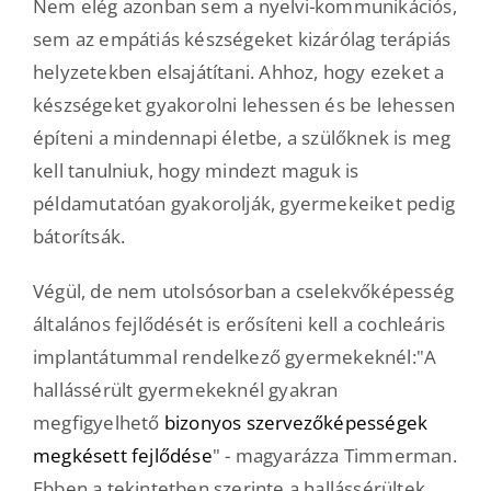
Nem elég azonban sem a nyelvi-kommunikációs,
sem az empátiás készségeket kizárólag terápiás
helyzetekben elsajátítani. Ahhoz, hogy ezeket a
készségeket gyakorolni lehessen és be lehessen
építeni a mindennapi életbe, a szülőknek is meg
kell tanulniuk, hogy mindezt maguk is
példamutatóan gyakorolják, gyermekeiket pedig
bátorítsák.
Végül, de nem utolsósorban a cselekvőképesség
általános fejlődését is erősíteni kell a cochleáris
implantátummal rendelkező gyermekeknél:"A
hallássérült gyermekeknél gyakran
megfigyelhető
bizonyos szervezőképességek
megkésett fejlődése
" - magyarázza Timmerman.
Ebben a tekintetben szerinte a hallássérültek