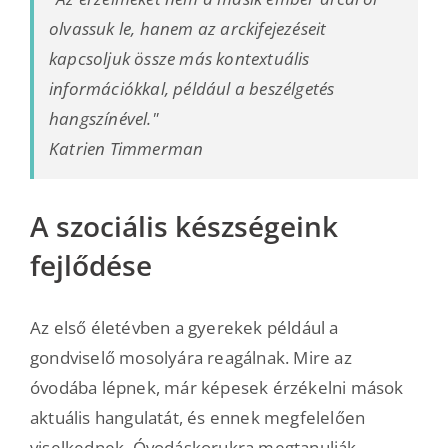
olvassuk le, hanem az arckifejezéseit
kapcsoljuk össze más kontextuális
információkkal, például a beszélgetés
hangszínével."
Katrien Timmerman
A szociális készségeink
fejlődése
Az első életévben a gyerekek például a
gondviselő mosolyára reagálnak. Mire az
óvodába lépnek, már képesek érzékelni mások
aktuális hangulatát, és ennek megfelelően
viselkednek. Óvodáskorukra megtanulják