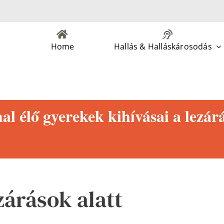
Home
Hallás & Halláskárosodás
 élő gyerekek kihívásai a lezárá
zárások alatt