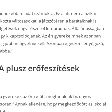
nehezebb feladat számukra. Ez alatt nem a fizikai
zta változásokat: a játszótéren a barátaiknak is
élgetések nagy részéről lemaradnak. Általánosságban
hogy kikapcsolódjanak. Az én gyerekeimnek azonban
 jobban figyelnie kell. Azonban egészen lenyűgöző,
abbá.”
“A plusz erőfeszítések
a a gyerekek az óra előtt megtanulnak bizonyos
 során.” Annak ellenére, hogy megkezdődött az iskolai
totta.