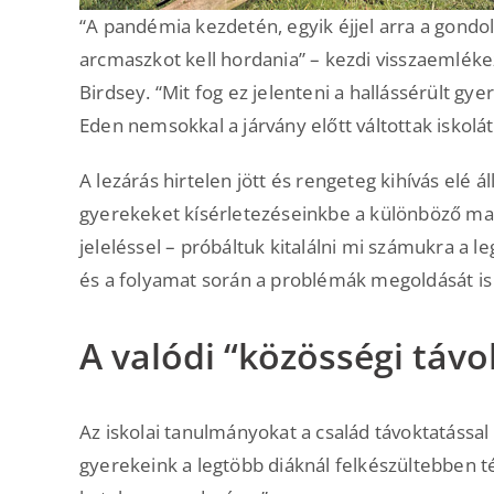
“A pandémia kezdetén, egyik éjjel arra a gon
arcmaszkot kell hordania” – kezdi visszaemlékez
Birdsey. “Mit fog ez jelenteni a hallássérült g
Eden nemsokkal a járvány előtt váltottak isko
A lezárás hirtelen jött és rengeteg kihívás elé á
gyerekeket kísérletezéseinkbe a különböző ma
jeleléssel – próbáltuk kitalálni mi számukra a 
és a folyamat során a problémák megoldását is
A valódi “közösségi távo
Az iskolai tanulmányokat a család távoktatással
gyerekeink a legtöbb diáknál felkészültebben t