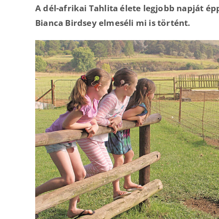
A dél-afrikai Tahlita élete legjobb napját ép
Bianca Birdsey elmeséli mi is történt.