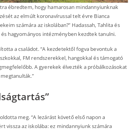
doltra ébredtem, hogy hamarosan mindannyiunknak
ését az elmúlt koronavírussal telt évre Bianca
yerekeim számára az iskolában?” Hadassah, Tahlita és
lát és hagyományos intézményben kezdtek tanulni.
llította a családot. “A kezdetektől fogva bevontuk a
szkokkal, FM rendszerekkel, hangokkal és támogató
legmegfelelőbb. A gyerekek élvezték a próbálkozásokat
 megtanulták.”
lságtartás”
 oldotta meg. “A lezárást követő első napon a
ért vissza az iskolába: ez mindannyiunk számára