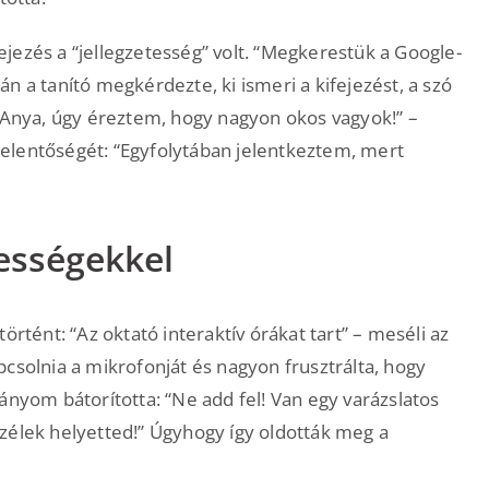
ifejezés a “jellegzetesség” volt. “Megkerestük a Google-
n a tanító megkérdezte, ki ismeri a kifejezést, a szó
 “Anya, úgy éreztem, hogy nagyon okos vagyok!” –
s jelentőségét: “Egyfolytában jelentkeztem, mert
pességekkel
örtént: “Az oktató interaktív órákat tart” – meséli az
csolnia a mikrofonját és nagyon frusztrálta, hogy
ányom bátorította: “Ne add fel! Van egy varázslatos
zélek helyetted!” Úgyhogy így oldották meg a