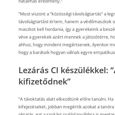
hatalmas eredmény.”
“Most viszont a “közösségi távolságtartás” a leg
távolságtartást értem, hanem a védőmaszkok oko
maszkot kell hordania, így a gyerekeink a besz
véve a gyerekek azért mennek a játszótérre, 
ahhoz, hogy mindent megértsenek, ilyenkor még
hogy a barátaik hogyan válnak egyre empatikus
Lezárás CI készülékkel: 
kifizetődnek”
“A távoktatás alatt elkezdtünk előre tanulni. H
kifejezéseket, jobban megértik azokat a tanóra
oktatás, ezt a szokást család továbbra is megtar