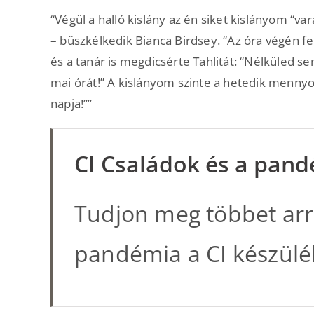
“Végül a halló kislány az én siket kislányom “va
– büszkélkedik Bianca Birdsey. “Az óra végén f
és a tanár is megdicsérte Tahlitát: “Nélküled 
mai órát!” A kislányom szinte a hetedik mennyo
napja!””
CI Családok és a pan
Tudjon meg többet arró
pandémia a CI készülé