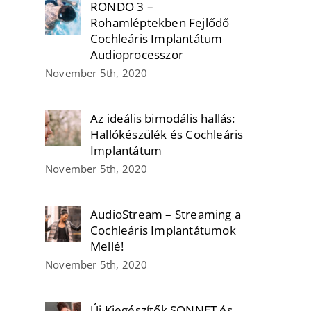
RONDO 3 –
Rohamléptekben Fejlődő
Cochleáris Implantátum
Audioprocesszor
November 5th, 2020
Az ideális bimodális hallás:
Hallókészülék és Cochleáris
Implantátum
November 5th, 2020
AudioStream – Streaming a
Cochleáris Implantátumok
Mellé!
November 5th, 2020
Új Kiegészítők SONNET és