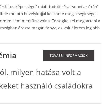
rázslatos képessége” miatt tudott részt venni az órán”
elfelé mutató hüvelykujjal köszönte meg a segítséget
semmire sem mentünk volna. Te segítettél megtartani a
rszágban érezte magát: “Anya, ez volt életem legjobb
démia
TOVÁBBI INFORMÁCIÓK
l, milyen hatása volt a
keket használó családokra