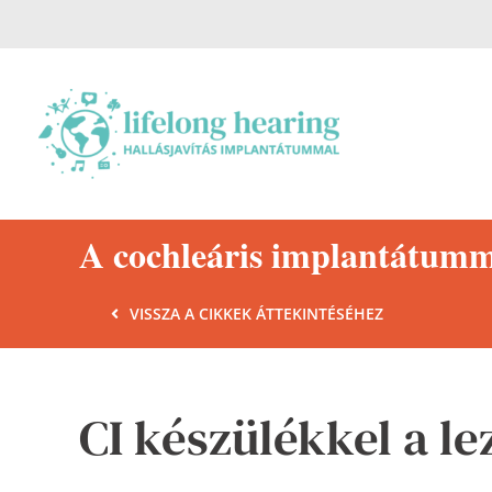
Skip
to
content
A cochleáris implantátummal
VISSZA A CIKKEK ÁTTEKINTÉSÉHEZ
CI készülékkel a le