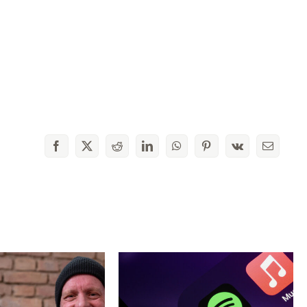
Facebook
X
Reddit
LinkedIn
WhatsApp
Pinterest
Vk
Email