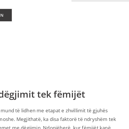
IN
dëgjimit tek fëmijët
mund të lidhen me etapat e zhvillimit të gjuhës
 moshe. Megjithatë, ka disa faktorë të ndryshëm tek
blemet me dëgjimin. Ndonjëherë, kur fëmijët kanë