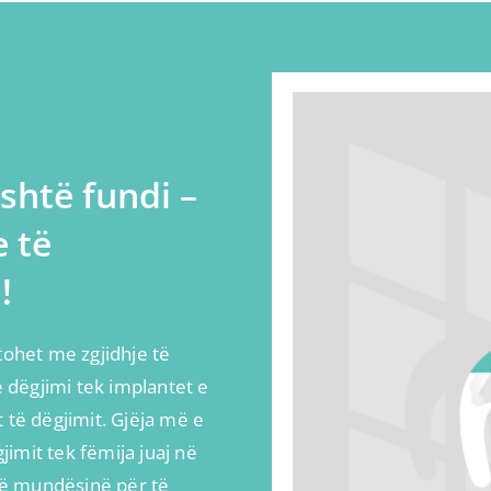
shtë fundi –
e të
!
tohet me zgjidhje të
dëgjimi tek implantet e
 të dëgjimit. Gjëja më e
imit tek fëmija juaj në
etë mundësinë për të