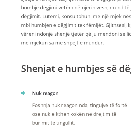
humbje dëgjimi vetëm në njërin vesh, mund të 
dëgjimit. Lutemi, konsultohuni me një mjek nëse
mbi humbjen e dëgjimit tek fëmijët. Gjithsesi, kj
vëreni ndonjë shenjë tjetër që ju mendoni se li
me mjekun sa më shpejt e mundur.
Shenjat e humbjes së dëg
Nuk reagon
Foshnja nuk reagon ndaj tingujve të fortë
ose nuk e kthen kokën në drejtim të
burimit të tingullit.