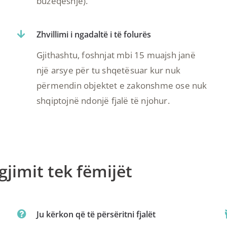
buzëqeshje).
Zhvillimi i ngadaltë i të folurës
Gjithashtu, foshnjat mbi 15 muajsh janë
një arsye për tu shqetësuar kur nuk
përmendin objektet e zakonshme ose nuk
shqiptojnë ndonjë fjalë të njohur.
jimit tek fëmijët
Ju kërkon që të përsëritni fjalët