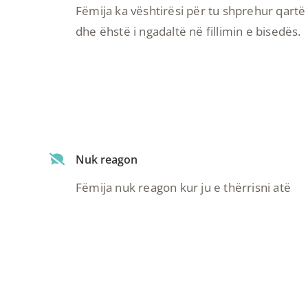
Fëmija ka vështirësi për tu shprehur qartë
dhe ëhstë i ngadaltë në fillimin e bisedës.
Nuk reagon
Fëmija nuk reagon kur ju e thërrisni atë