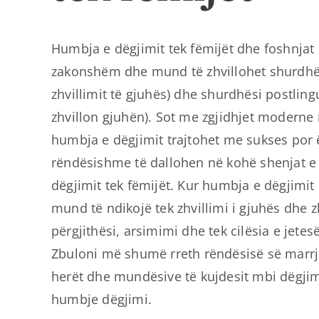
Humbja e dëgjimit tek fëmijët dhe foshnjat
zakonshëm dhe mund të zhvillohet shurdhës
zhvillimit të gjuhës) dhe shurdhësi postling
zhvillon gjuhën). Sot me zgjidhjet moderne
humbja e dëgjimit trajtohet me sukses por 
rëndësishme të dallohen në kohë shenjat e
dëgjimit tek fëmijët. Kur humbja e dëgjimit 
mund të ndikojë tek zhvillimi i gjuhës dhe z
përgjithësi, arsimimi dhe tek cilësia e jetes
Zbuloni më shumë rreth rëndësisë së marr
herët dhe mundësive të kujdesit mbi dëgjim
humbje dëgjimi.