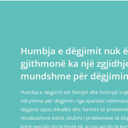
Humbja e dëgjimit nuk ë
gjithmonë ka një zgjidhj
mundshme për dëgjimin
Humbja e dëgjimit tek fëmijët dhe foshnjat traj
ndryshme për dëgjimin, nga aparatet ndihmëse 
dëgjimit sipas shkallës dhe formës së problemit
rëndësishme është zbulimi i problemeve të dëgj
kohë pasi kjo do të thotë që ai ose ajo do të k