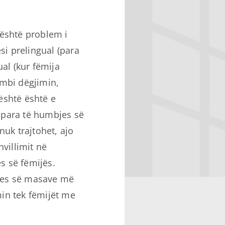
 është problem i
i prelingual (para
ual (kur fëmija
 mbi dëgjimin,
është është e
 para të humbjes së
nuk trajtohet, ajo
hvillimit në
ës së fëmijës.
jes së masave më
in tek fëmijët me