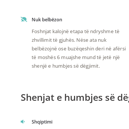
Nuk belbëzon
Foshnjat kalojnë etapa të ndryshme të
zhvillimit të gjuhës. Nëse ata nuk
belbëzojnë ose buzëqeshin deri në afërsi
të moshës 6 muajshe mund të jetë një
shenjë e humbjes së dëgjimit.
Shenjat e humbjes së dëg
Shqiptimi