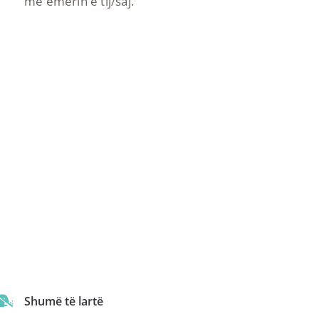
me emërin e tij/saj.
Shumë të lartë