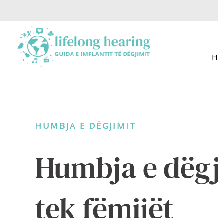
Skip
to
content
H
HUMBJA E DËGJIMIT
Humbja e dëgj
tek fëmijët