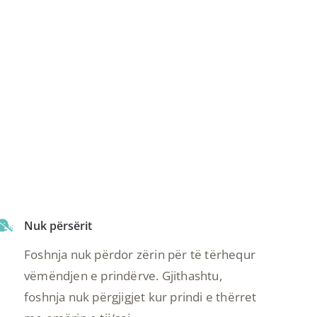
Nuk përsërit
Foshnja nuk përdor zërin për të tërhequr
vëmëndjen e prindërve. Gjithashtu,
foshnja nuk përgjigjet kur prindi e thërret