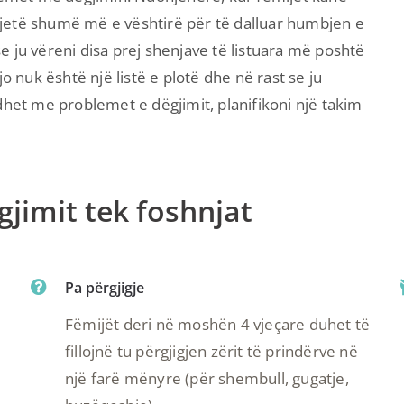
jetë shumë më e vështirë për të dalluar humbjen e
 ju vëreni disa prej shenjave të listuara më poshtë
o nuk është një listë e plotë dhe në rast se ju
dhet me problemet e dëgjimit, planifikoni një takim
jimit tek foshnjat
Pa përgjigje
Fëmijët deri në moshën 4 vjeçare duhet të
fillojnë tu përgjigjen zërit të prindërve në
një farë mënyre (për shembull, gugatje,