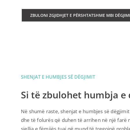
ZBULONI ZGJIDHJET E PËRSHTATSHME MBI DËGJIM
SHENJAT E HUMBJES SË DËGJIMIT
Si të zbulohet humbja e 
Në shumë raste, shenjat e humbjes së dëgjimit 
dhe të folurës që duhen të arrihen në një farë
sjellja e fëmijës tuaj që mund të tregojnë pro