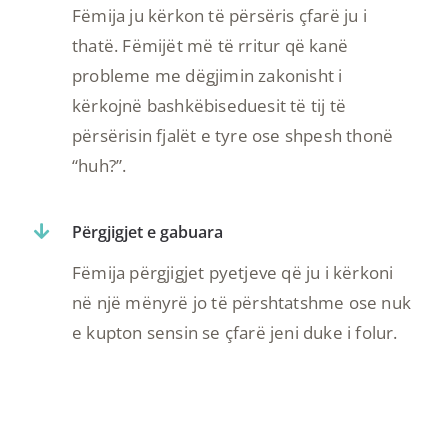
Fëmija ju kërkon të përsëris çfarë ju i
thatë. Fëmijët më të rritur që kanë
probleme me dëgjimin zakonisht i
kërkojnë bashkëbiseduesit të tij të
përsërisin fjalët e tyre ose shpesh thonë
“huh?”.
Përgjigjet e gabuara
Fëmija përgjigjet pyetjeve që ju i kërkoni
në një mënyrë jo të përshtatshme ose nuk
e kupton sensin se çfarë jeni duke i folur.