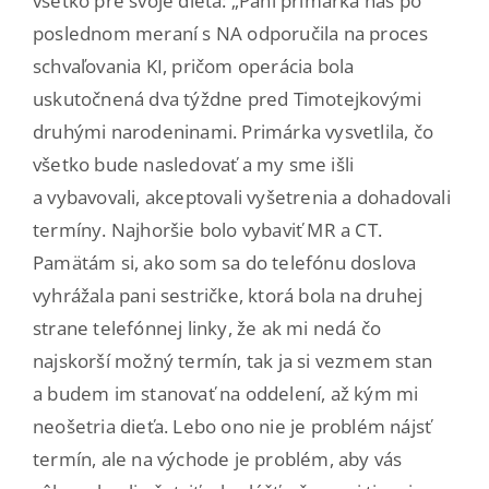
všetko pre svoje dieťa: „Pani primárka nás po
poslednom meraní s NA odporučila na proces
schvaľovania KI, pričom operácia bola
uskutočnená dva týždne pred Timotejkovými
druhými narodeninami. Primárka vysvetlila, čo
všetko bude nasledovať a my sme išli
a vybavovali, akceptovali vyšetrenia a dohadovali
termíny. Najhoršie bolo vybaviť MR a CT.
Pamätám si, ako som sa do telefónu doslova
vyhrážala pani sestričke, ktorá bola na druhej
strane telefónnej linky, že ak mi nedá čo
najskorší možný termín, tak ja si vezmem stan
a budem im stanovať na oddelení, až kým mi
neošetria dieťa. Lebo ono nie je problém nájsť
termín, ale na východe je problém, aby vás