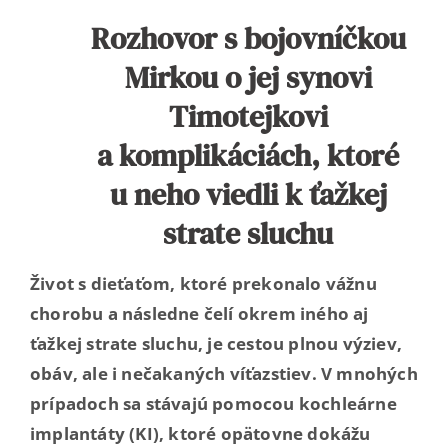
Rozhovor s bojovníčkou
Ambasadoři sluchu
Mirkou o jej synovi
Timotejkovi
Kontakt
a komplikáciách, ktoré
u neho viedli k ťažkej
strate sluchu
Život s dieťaťom, ktoré prekonalo vážnu
chorobu a následne čelí okrem iného aj
ťažkej strate sluchu, je cestou plnou výziev,
obáv, ale i nečakaných víťazstiev. V mnohých
prípadoch sa stávajú pomocou kochleárne
implantáty (KI), ktoré opätovne dokážu