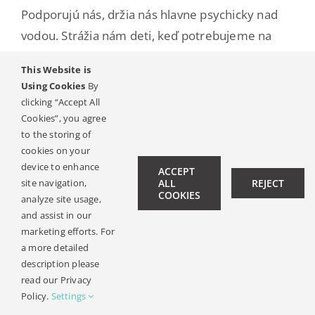
Podporujú nás, držia nás hlavne psychicky nad
vodou. Strážia nám deti, keď potrebujeme na
chvíľku uniknúť. Ale celkovo, rodina z oboch strán
This Website is
nás podporuje, zaujímajú sa všetci a držia nám
Using Cookies
By
palce. Kedykoľvek sa môžem obrátiť i na
clicking “Accept All
Cookies”, you agree
manželových súrodencov. Sme v pravidelnom
to the storing of
telefonickom kontakte, píšeme si a stretávame
cookies on your
sa vždy keď je to možné, nakoľko bývajú ďalej od
device to enhance
ACCEPT
nás,“ pochvaľuje si Mirka vzácne rodinné vzťahy.
site navigation,
ALL
REJECT
COOKIES
analyze site usage,
and assist in our
Mama Mirka tvrdí, že i súrodenecké vzťahy sú
marketing efforts. For
vynikajúce a že ide o lásku na celý život: „Nikto
a more detailed
nedostane Kamilku z postele tak rýchlo ako
description please
read our Privacy
Timotej a nikto Timotejka do postele na tuľkanie
Policy.
Settings
tak, ako Kamilka. Tým, že je už staršia, vie ho