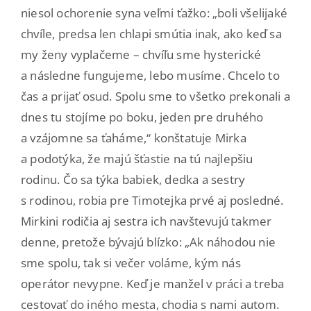
niesol ochorenie syna veľmi ťažko: „boli všelijaké
chvíle, predsa len chlapi smútia inak, ako keď sa
my ženy vyplačeme – chvíľu sme hysterické
a následne fungujeme, lebo musíme. Chcelo to
čas a prijať osud. Spolu sme to všetko prekonali a
dnes tu stojíme po boku, jeden pre druhého
a vzájomne sa ťaháme,“ konštatuje Mirka
a podotýka, že majú šťastie na tú najlepšiu
rodinu. Čo sa týka babiek, dedka a sestry
s rodinou, robia pre Timotejka prvé aj posledné.
Mirkini rodičia aj sestra ich navštevujú takmer
denne, pretože bývajú blízko: „Ak náhodou nie
sme spolu, tak si večer voláme, kým nás
operátor nevypne. Keď je manžel v práci a treba
cestovať do iného mesta, chodia s nami autom.