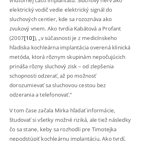
vnútornej časti implantátu. Sluchový nerv ako
elektrický vodič vedie elektrický signál do
sluchových centier, kde sa rozoznáva ako
zvukový vnem. Ako tvrdia Kabátová a Profant
(2007
[10]
), „v súčasnosti je z medicínskeho
hľadiska kochleárna implantácia overená klinická
metóda, ktorá rôznym skupinám nepočujúcich
prináša rôzny sluchový zisk – od zlepšenia
schopnosti odzerať, až po možnosť
dorozumievať sa sluchovou cestou bez
odzerania a telefonovať.“
V tom čase začala Mirka hľadať informácie,
študovať si všetky možné riziká, ale tiež následky
čo sa stane, keby sa rozhodli pre Timotejka
nepodstúpiť kochleárnu implantáciu. Ako tvrdí,