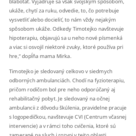
bľabotať. Vyjadruje sa však svojským spôsobom,
ukáže, chytí za ruku, odvedie, to, čo potrebuje
vysvetliť alebo docieliť, to nám vždy nejakým
spôsobom ukáže. Odkedy Timotejko navštevuje
hipoterapiu, objavujú sa u neho nové písmenká
a viac si osvojil niektoré zvuky, ktoré používa pri
hre,“ dopĺňa mama Mirka.
Timotejko je sledovaný celkovo v siedmych
odborných ambulanciách. Chodí na fyzioterapiu,
pričom rodičom bol pre neho odporúčaný aj
rehabilitačný pobyt. Je sledovaný na očnej
ambulancii z dôvodu škúlenia, pravidelne pracuje
s logopedičkou, navštevuje CVI (Centrum včasnej
intervencie) a v rámci toho cvičenia, ktoré sú
zamerané na sluch i rozvoj v tejto oblasti