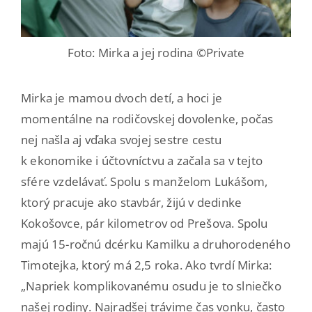
Foto: Mirka a jej rodina ©Private
Mirka je mamou dvoch detí, a hoci je
momentálne na rodičovskej dovolenke, počas
nej našla aj vďaka svojej sestre cestu
k ekonomike i účtovníctvu a začala sa v tejto
sfére vzdelávať. Spolu s manželom Lukášom,
ktorý pracuje ako stavbár, žijú v dedinke
Kokošovce, pár kilometrov od Prešova. Spolu
majú 15-ročnú dcérku Kamilku a druhorodeného
Timotejka, ktorý má 2,5 roka. Ako tvrdí Mirka:
„Napriek komplikovanému osudu je to slniečko
našej rodiny. Najradšej trávime čas vonku, často