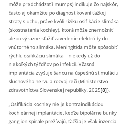
môže predchádzať i mumps) indikuje čo najskôr,
často aj okamžite po diagnostikovaní ťažkej
straty sluchu, práve kvôli riziku osifikácie slimáka
(skostnatenia kochley), ktorá môže znemožniť
alebo výrazne sťažiť zavedenie elektródy do
vnútorného slimáka. Meningitída môže spôsobiť
rýchlu osifikáciu slimáka – niekedy už do
niekoľkých týždňov po infekcii. Včasná
implantácia zvyšuje šancu na úspešnú stimuláciu
sluchového nervu a rozvoj reči (Ministerstvo
zdravotníctva Slovenskej republiky, 2025
[8]
).
„Osifikácia kochley nie je kontraindikáciou
kochleárnej implantácie, keďže bipolárne bunky
ganglion spirale prežívajú, ťažšia je však inzercia