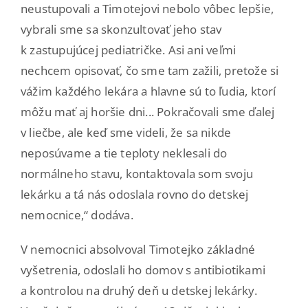
neustupovali a Timotejovi nebolo vôbec lepšie,
vybrali sme sa skonzultovať jeho stav
k zastupujúcej pediatričke. Asi ani veľmi
nechcem opisovať, čo sme tam zažili, pretože si
vážim každého lekára a hlavne sú to ľudia, ktorí
môžu mať aj horšie dni... Pokračovali sme ďalej
v liečbe, ale keď sme videli, že sa nikde
neposúvame a tie teploty neklesali do
normálneho stavu, kontaktovala som svoju
lekárku a tá nás odoslala rovno do detskej
nemocnice,“ dodáva.
V nemocnici absolvoval Timotejko základné
vyšetrenia, odoslali ho domov s antibiotikami
a kontrolou na druhý deň u detskej lekárky.