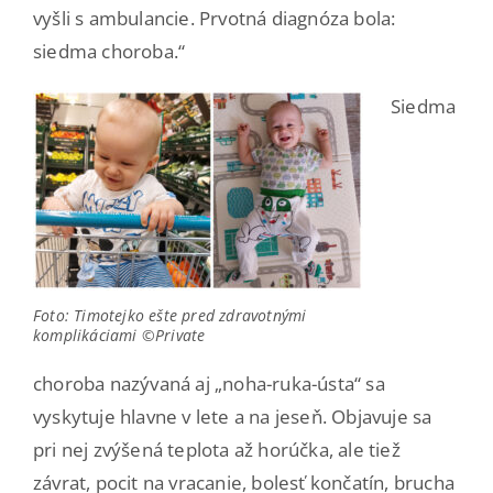
vyšli s ambulancie. Prvotná diagnóza bola:
siedma choroba.“
Siedma
Foto: Timotejko ešte pred zdravotnými
komplikáciami ©Private
choroba nazývaná aj „noha-ruka-ústa“ sa
vyskytuje hlavne v lete a na jeseň. Objavuje sa
pri nej zvýšená teplota až horúčka, ale tiež
závrat, pocit na vracanie, bolesť končatín, brucha