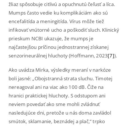
žliaz spôsobuje citlivú a opuchnutú čeľusť a líca.
Mumps často vedie ku komplikáciám ako sú
encefalitída a meningitída. Vírus môže tiež
infikovať vnútorné ucho a poškodiť sluch. Klinický
prieskum NCBI ukazuje, že mumps je
najčastejšou príčinou jednostrannej získanej
senzorineurálnej hluchoty (Hoffmann, 2023
[7]
).
Ako uvádza Mirka, výsledky meraní v narkóze
boli jasné: „Obojstranná strata sluchu. Timotej
nereagoval ani na viac ako 100 dB. Čiže na
hranici praktickej hluchoty. S odstupom ani
neviem povedať ako sme mohli zvládnuť
nasledujúce dni, pretože u nás doma zavládol
smútok, sklamanie, beznádej a plač,“ trpko