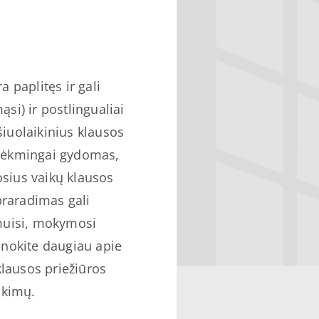
 paplitęs ir gali
ąsi) ir postlingualiai
šiuolaikinius klausos
sėkmingai gydomas,
osius vaikų klausos
raradimas gali
tymuisi, mokymosi
inokite daugiau apie
klausos priežiūros
ikimų.