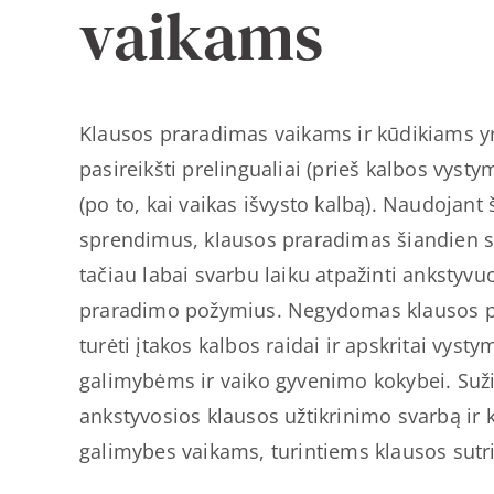
vaikams
Klausos praradimas vaikams ir kūdikiams yra
pasireikšti prelingualiai (prieš kalbos vystym
(po to, kai vaikas išvysto kalbą). Naudojant 
sprendimus, klausos praradimas šiandien 
tačiau labai svarbu laiku atpažinti ankstyvu
praradimo požymius. Negydomas klausos p
turėti įtakos kalbos raidai ir apskritai vys
galimybėms ir vaiko gyvenimo kokybei. Suž
ankstyvosios klausos užtikrinimo svarbą ir 
galimybes vaikams, turintiems klausos sutr