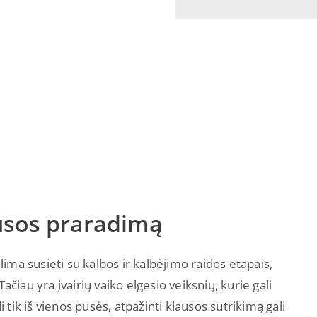
ausos praradimą
ma susieti su kalbos ir kalbėjimo raidos etapais,
ačiau yra įvairių vaiko elgesio veiksnių, kurie gali
i tik iš vienos pusės, atpažinti klausos sutrikimą gali