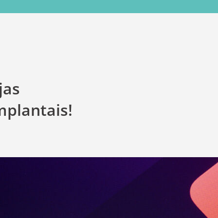
jas
mplantais!