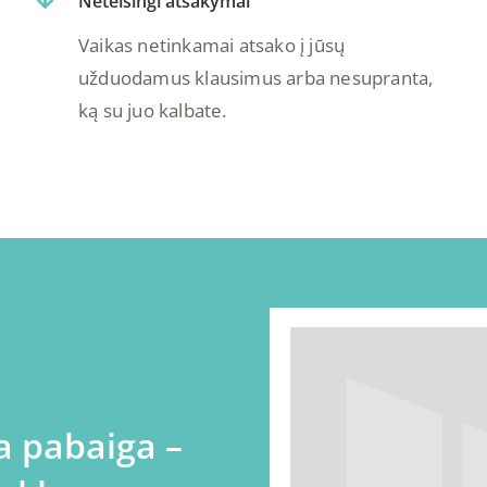
Neteisingi atsakymai
Vaikas netinkamai atsako į jūsų
užduodamus klausimus arba nesupranta,
ką su juo kalbate.
a pabaiga –