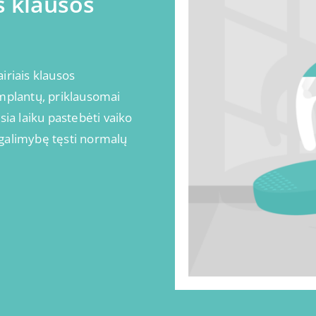
s klausos
iriais klausos
implantų, priklausomai
sia laiku pastebėti vaiko
s galimybę tęsti normalų