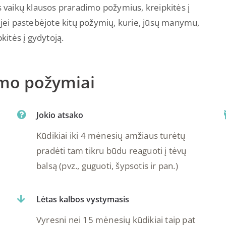
us vaikų klausos praradimo požymius, kreipkitės į
l jei pastebėjote kitų požymių, kurie, jūsų manymu,
kitės į gydytoją.
imo požymiai
Jokio atsako
Kūdikiai iki 4 mėnesių amžiaus turėtų
pradėti tam tikru būdu reaguoti į tėvų
balsą (pvz., guguoti, šypsotis ir pan.)
Lėtas kalbos vystymasis
Vyresni nei 15 mėnesių kūdikiai taip pat