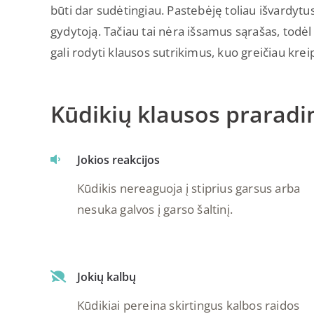
būti dar sudėtingiau. Pastebėję toliau išvardyt
gydytoją. Tačiau tai nėra išsamus sąrašas, todė
gali rodyti klausos sutrikimus, kuo greičiau kreip
Kūdikių klausos prarad
Jokios reakcijos
Kūdikis nereaguoja į stiprius garsus arba
nesuka galvos į garso šaltinį.
Jokių kalbų
Kūdikiai pereina skirtingus kalbos raidos