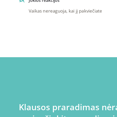
Jokios reakcijos
Vaikas nereaguoja, kai jį pakviečiate
Klausos praradimas nėr