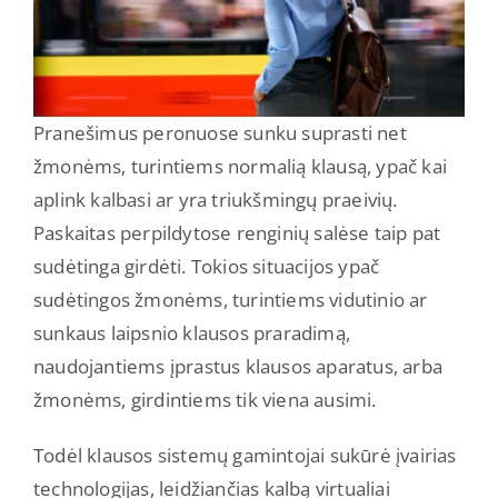
Pranešimus peronuose sunku suprasti net
žmonėms, turintiems normalią klausą, ypač kai
aplink kalbasi ar yra triukšmingų praeivių.
Paskaitas perpildytose renginių salėse taip pat
sudėtinga girdėti. Tokios situacijos ypač
sudėtingos žmonėms, turintiems vidutinio ar
sunkaus laipsnio klausos praradimą,
naudojantiems įprastus klausos aparatus, arba
žmonėms, girdintiems tik viena ausimi.
Todėl klausos sistemų gamintojai sukūrė įvairias
technologijas, leidžiančias kalbą virtualiai