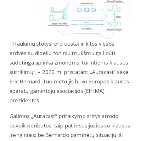
„Traukinių stotys, oro uostai ir kitos viešos
erdvės su dideliu foniniu triukšmu gali būti
sudėtinga aplinka žmonėms, turintiems klausos
sutrikimų“, – 2022 m. pristatant „Auracast“ sakė
Eric Bernard. Tuo metu jis buvo Europos klausos
aparatų gamintojų asociacijos (EHIMA)
prezidentas.
Galimos „Auracast“ pritaikymo sritys atrodo
beveik neribotos, taip pat ir susijusios su klausos
įrenginiais: be Bernardo paminėtų situacijų, ši