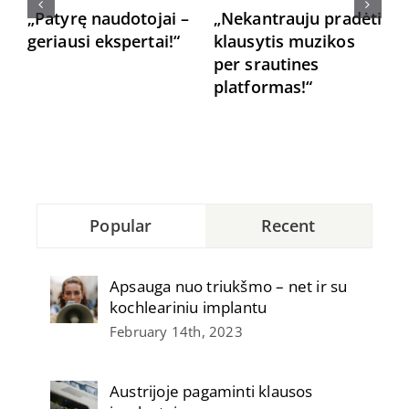
„Patyrę naudotojai –
„Nekantrauju pradėti
G
geriausi ekspertai!“
klausytis muzikos
n
per srautines
s
platformas!“
Popular
Recent
Apsauga nuo triukšmo – net ir su
kochleariniu implantu
February 14th, 2023
Austrijoje pagaminti klausos