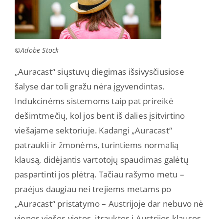
©Adobe Stock
„Auracast“ siųstuvų diegimas išsivysčiusiose
šalyse dar toli gražu nėra įgyvendintas.
Indukcinėms sistemoms taip pat prireikė
dešimtmečių, kol jos bent iš dalies įsitvirtino
viešajame sektoriuje. Kadangi „Auracast“
patraukli ir žmonėms, turintiems normalią
klausą, didėjantis vartotojų spaudimas galėtų
paspartinti jos plėtrą. Tačiau rašymo metu –
praėjus daugiau nei trejiems metams po
„Auracast“ pristatymo – Austrijoje dar nebuvo nė
vienos viešos vietos, įtrauktos į Austrijos klausos