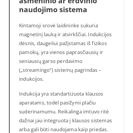
asmeninio ar erdvinio
naudojimo sistema
Kintamoji srovė laidininke sukuria
magnetinį lauką ir atvirkščiai. Indukcijos
dėsnis, daugeliui pažįstamas iš fizikos
pamokų, yra vienos paprasčiausių ir
seniausių garso perdavimo
(„streamingo“) sistemų pagrindas –
indukcijos.
Indukcija yra standartizuota klausos
aparatams, todėl pasižymi plačiu
suderinamumu. Reikalinga imtuvo ritė
dažnai jau integruota į klausos sistemas
arba gali būti naudojama kaip priedas.