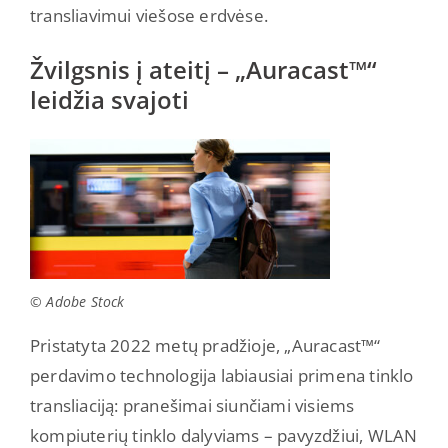
transliavimui viešose erdvėse.
Žvilgsnis į ateitį – „Auracast™“
leidžia svajoti
© Adobe Stock
Pristatyta 2022 metų pradžioje, „Auracast™“
perdavimo technologija labiausiai primena tinklo
transliaciją: pranešimai siunčiami visiems
kompiuterių tinklo dalyviams – pavyzdžiui, WLAN