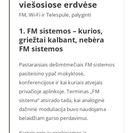
viešosiose erdvėse
FM, Wi-Fi ir Telespule, palyginti
1. FM sistemos – kurios,
griežtai kalbant, nebėra
FM sistemos
Pastaraisiais dešimtmečiais FM sistemos
pasiteisino ypač mokyklose,
konferencijose ir kai kuriais atvejais
privačioje aplinkoje. Terminas „FM
sistema“ atsirado tada, kai analoginė
dažninė moduliacija buvo naudojama
belaidžiam garso perdavimui.
Kartais prie jų priskiriamos ir