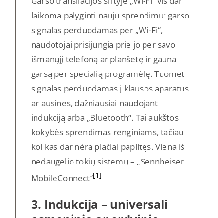
Garso transliacijos srityje „Wi-Fi“ vis dar
laikoma palyginti nauju sprendimu: garso
signalas perduodamas per „Wi-Fi“,
naudotojai prisijungia prie jo per savo
išmanųjį telefoną ar planšetę ir gauna
garsą per specialią programėlę. Tuomet
signalas perduodamas į klausos aparatus
ar ausines, dažniausiai naudojant
indukciją arba „Bluetooth“. Tai aukštos
kokybės sprendimas renginiams, tačiau
kol kas dar nėra plačiai paplitęs. Viena iš
nedaugelio tokių sistemų – „Sennheiser
[1]
MobileConnect“
3. Indukcija – universali