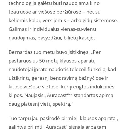
technologija galėtų būti naudojama kino
teatruose ar viešose peržiūrose – net su
keliomis kalbų versijomis – arba gidų sistemose.
Galimas ir individualus vienas-su-vienu
naudojimas, pavyzdžiui, bilietų kasoje.
Bernardas tuo metu buvo įsitikinęs: „Per
pastaruosius 50 metų klausos aparatų
naudotojai įprato naudotis telecoil funkcija, kad
užtikrintų geresnį bendravimą bažnyčiose ir
kitose viešose vietose, kur įrengtos indukcinės
kilpos. Naujasis „Auracast™“ standartas apima
daug platesnį vietų spektrą.“
Tuo tarpu jau pasirodė pirmieji klausos aparatai,
galintys priimti „Auracast“ signalą arba tam