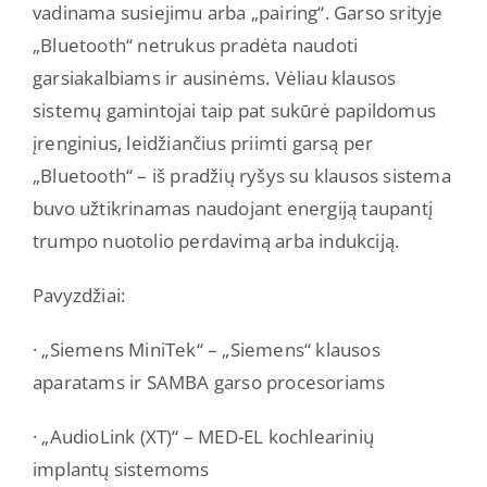
vadinama susiejimu arba „pairing“. Garso srityje
„Bluetooth“ netrukus pradėta naudoti
garsiakalbiams ir ausinėms. Vėliau klausos
sistemų gamintojai taip pat sukūrė papildomus
įrenginius, leidžiančius priimti garsą per
„Bluetooth“ – iš pradžių ryšys su klausos sistema
buvo užtikrinamas naudojant energiją taupantį
trumpo nuotolio perdavimą arba indukciją.
Pavyzdžiai:
· „Siemens MiniTek“ – „Siemens“ klausos
aparatams ir SAMBA garso procesoriams
· „AudioLink (XT)“ – MED-EL kochlearinių
implantų sistemoms