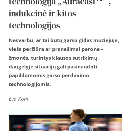
technologija „Auracast™“ ,
indukcinė ir kitos
technologijos
Nesvarbu, ar tai būtų garso gidas muziejuje,
vieša peržiūra ar pranešimai perone –
žmonės, turintys klausos sutrikimų,
daugelyje situacijų gali pasinaudoti
papildomomis garso perdavimo
technologijomis.
Eva Kohl