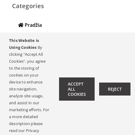
Categories
Pradžia
Klausa & klausos praradimas
This Website is
Using Cookies
By
Klausos implantų žurnalas
clicking “Accept All
Cookies”, you agree
Klausos Ambasadoriai
to the storing of
cookies on your
Susisiekti
device to enhance
ACCEPT
site navigation,
ALL
REJECT
COOKIES
analyze site usage,
and assist in our
marketing efforts. For
a more detailed
description please
© Copyright 2019 -
2026 | All Rights Reserved |
Legal Notice
read our Privacy
| Design:
Philipp Hicker
|
Data Privacy