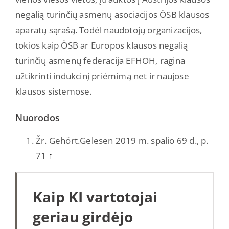
negalią turinčių asmenų asociacijos ÖSB klausos
aparatų sąrašą. Todėl naudotojų organizacijos,
tokios kaip ÖSB ar Europos klausos negalią
turinčių asmenų federacija EFHOH, ragina
užtikrinti indukcinį priėmimą net ir naujose
klausos sistemose.
Nuorodos
Žr. Gehört.Gelesen 2019 m. spalio 69 d., p.
71
↑
Kaip KI vartotojai
geriau girdėjo