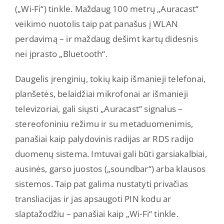
(„Wi-Fi“) tinkle. Maždaug 100 metrų „Auracast“
veikimo nuotolis taip pat panašus į WLAN
perdavimą – ir maždaug dešimt kartų didesnis
nei įprasto „Bluetooth“.
Daugelis įrenginių, tokių kaip išmanieji telefonai,
planšetės, belaidžiai mikrofonai ar išmanieji
televizoriai, gali siųsti „Auracast“ signalus –
stereofoniniu režimu ir su metaduomenimis,
panašiai kaip palydovinis radijas ar RDS radijo
duomenų sistema. Imtuvai gali būti garsiakalbiai,
ausinės, garso juostos („soundbar“) arba klausos
sistemos. Taip pat galima nustatyti privačias
transliacijas ir jas apsaugoti PIN kodu ar
slaptažodžiu – panašiai kaip „Wi-Fi“ tinkle.