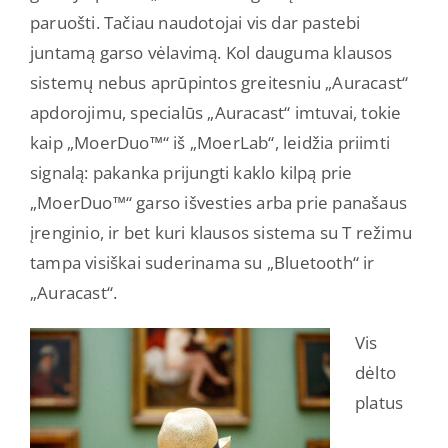
paruošti. Tačiau naudotojai vis dar pastebi
juntamą garso vėlavimą. Kol dauguma klausos
sistemų nebus aprūpintos greitesniu „Auracast“
apdorojimu, specialūs „Auracast“ imtuvai, tokie
kaip „MoerDuo™“ iš „MoerLab“, leidžia priimti
signalą: pakanka prijungti kaklo kilpą prie
„MoerDuo™“ garso išvesties arba prie panašaus
įrenginio, ir bet kuri klausos sistema su T režimu
tampa visiškai suderinama su „Bluetooth“ ir
„Auracast“.
Vis
dėlto
platus