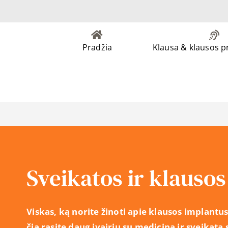
Pradžia
Klausa & klausos 
Sveikatos ir klausos 
Viskas, ką norite žinoti apie klausos implantus
čia rasite daug įvairių su medicina ir sveikata 