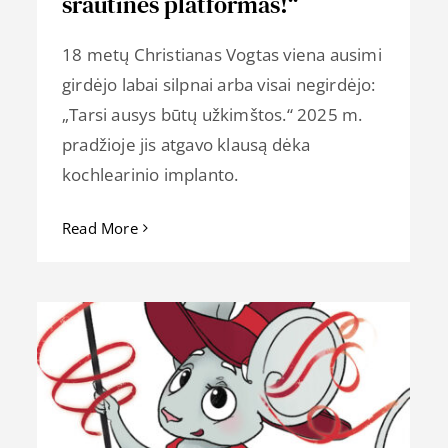
srautines platformas!“
18 metų Christianas Vogtas viena ausimi
girdėjo labai silpnai arba visai negirdėjo:
„Tarsi ausys būtų užkimštos.“ 2025 m.
pradžioje jis atgavo klausą dėka
kochlearinio implanto.
Read More