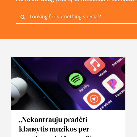
Search
for:
„Nekantrauju pradėti
klausytis muzikos per