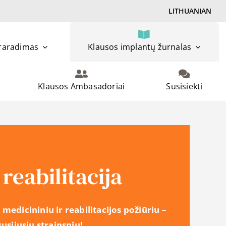
LITHUANIAN
praradimas
Klausos implantų žurnalas
Klausos Ambasadoriai
Susisiekti
reabilitacija
 medicininiu ir reabilitacijos požiūriu –
susijusių straipsnių!