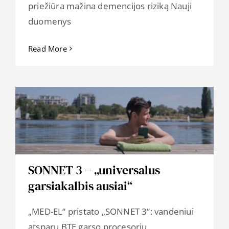
priežiūra mažina demencijos riziką Nauji
duomenys
Read More
SONNET 3 – „universalus
garsiakalbis ausiai“
„MED-EL“ pristato „SONNET 3“: vandeniui
atsparų BTE garso procesorių