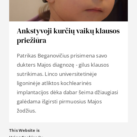
Ankstyvoji kurčių vaikų klausos
priežiūra
Patrikas Beganovičius prisimena savo
dukters Majos diagnozę - gilus klausos
sutrikimas. Linco universitetinėje
ligoninėje atliktos kochlearinės
implantacijos dėka dabar šeima džiaugiasi
galėdama išgirsti pirmuosius Majos
žodžius.
Read More
This Website is