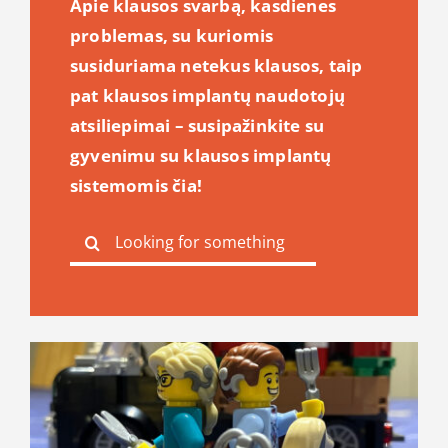
Apie klausos svarbą, kasdienes
problemas, su kuriomis
susiduriama netekus klausos, taip
pat klausos implantų naudotojų
atsiliepimai – susipažinkite su
gyvenimu su klausos implantų
sistemomis čia!
Search
for: