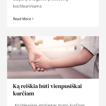
kochleariniams
Read More
Ką reiškia būti vienpusiškai
kurčiam
„Kochlearinis implantas mano kurčioje