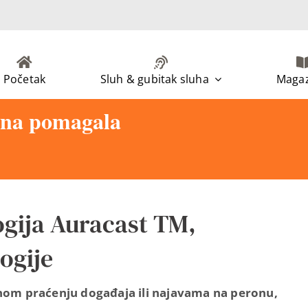
Početak
Sluh & gubitak sluha
Magaz
ušna pomagala
ogija Auracast TM,
ogije
avnom praćenju događaja ili najavama na peronu,