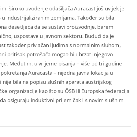
m, široko uvođenje odašiljača Auracast još uvijek je
 u industrijaliziranim zemljama. Također su bila
na desetljeća da se sustavi proizvodnje, barem
ično, uspostave u javnom sektoru. Budući da je
st također privlačan ljudima s normalnim sluhom,
ni pritisak potrošača mogao bi ubrzati njegovo
je. Međutim, u vrijeme pisanja – više od tri godine
pokretanja Auracasta – nijedna javna lokacija u
ji nije bila na popisu slušnih aparata austrijskog
e organizacije kao što su ÖSB ili Europska federacija
a osiguraju induktivni prijem čak i s novim slušnim