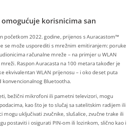
 omogućuje korisnicima san
n početkom 2022. godine, prijenos s Auracastom™
je se može usporediti s mrežnim emitiranjem: poruke
sudionicima računalne mreže – na primjer u WLAN
) mreži. Raspon Auracasta na 100 metara također je
ike ekvivalentan WLAN prijenosu – i oko deset puta
d konvencionalnog Bluetootha.
ti, bežični mikrofoni ili pametni televizori, mogu
odacima, kao što je to slučaj sa satelitskim radijem ili
mogu uključivati zvučnike, slušalice, zvučne trake ili
u postaviti i osigurati PIN-om ili lozinkom, slično kao i