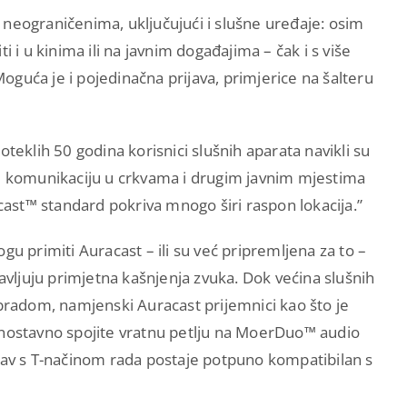
 neograničenima, uključujući i slušne uređaje: osim
i i u kinima ili na javnim događajima – čak i s više
 Moguća je i pojedinačna prijava, primjerice na šalteru
oteklih 50 godina korisnici slušnih aparata navikli su
bolju komunikaciju u crkvama i drugim javnim mjestima
acast™ standard pokriva mnogo širi raspon lokacija.”
primiti Auracast – ili su već pripremljena za to –
javljuju primjetna kašnjenja zvuka. Dok većina slušnih
adom, namjenski Auracast prijemnici kao što je
ostavno spojite vratnu petlju na MoerDuo™ audio
sustav s T-načinom rada postaje potpuno kompatibilan s