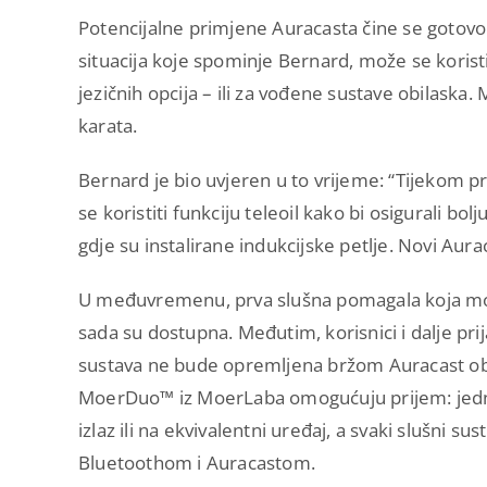
Potencijalne primjene Auracasta čine se gotovo
situacija koje spominje Bernard, može se koristit
jezičnih opcija – ili za vođene sustave obilaska.
karata.
Bernard je bio uvjeren u to vrijeme: “Tijekom pr
se koristiti funkciju teleoil kako bi osigurali 
gdje su instalirane indukcijske petlje. Novi Aur
U međuvremenu, prva slušna pomagala koja mogu 
sada su dostupna. Međutim, korisnici i dalje pri
sustava ne bude opremljena bržom Auracast obr
MoerDuo™ iz MoerLaba omogućuju prijem: jedn
izlaz ili na ekvivalentni uređaj, a svaki slušni 
Bluetoothom i Auracastom.