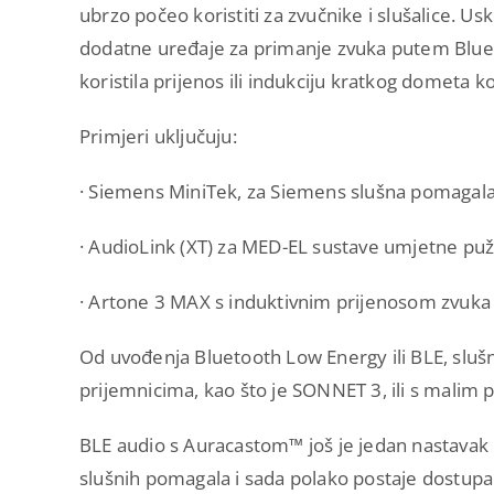
ubrzo počeo koristiti za zvučnike i slušalice. Us
dodatne uređaje za primanje zvuka putem Bluet
koristila prijenos ili indukciju kratkog dometa ko
Primjeri uključuju:
· Siemens MiniTek, za Siemens slušna pomagal
· AudioLink (XT) za MED-EL sustave umjetne pu
· Artone 3 MAX s induktivnim prijenosom zvuka 
Od uvođenja Bluetooth Low Energy ili BLE, slušn
prijemnicima, kao što je SONNET 3, ili s malim
BLE audio s Auracastom™ još je jedan nastavak B
slušnih pomagala i sada polako postaje dostupa