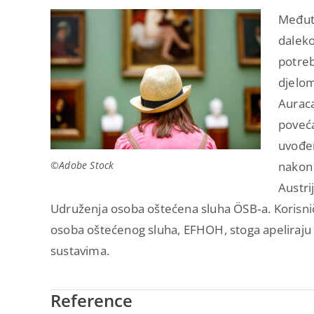
Međuti
daleko
potreb
djelom
Auraca
poveća
uvođen
©Adobe Stock
nakon 
Austri
Udruženja osoba oštećena sluha ÖSB‑a. Korisničk
osoba oštećenog sluha, EFHOH, stoga apeliraju d
sustavima.
Reference