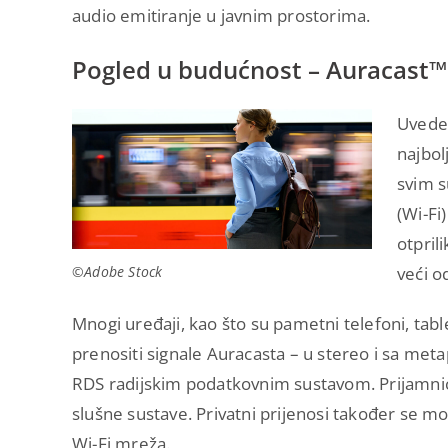
audio emitiranje u javnim prostorima.
Pogled u budućnost – Auracast™
Uvede
najbol
svim 
(Wi-Fi
otpril
©Adobe Stock
veći o
Mnogi uređaji, kao što su pametni telefoni, table
prenositi signale Auracasta – u stereo i sa metap
RDS radijskim podatkovnim sustavom. Prijamnici 
slušne sustave. Privatni prijenosi također se mog
Wi-Fi mreža.