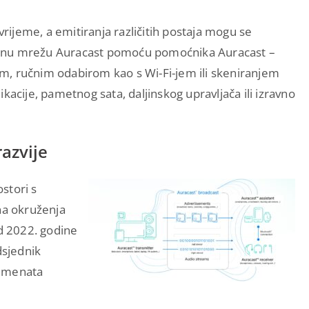
vrijeme, a emitiranja različitih postaja mogu se
eljenu mrežu Auracast pomoću pomoćnika Auracast –
m, ručnim odabirom kao s Wi-Fi-jem ili skeniranjem
kacije, pametnog sata, daljinskog upravljača ili izravno
azvije
ostori s
a okruženja
rd 2022. godine
dsjednik
rumenata