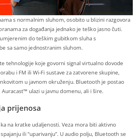
bama s normalnim sluhom, osobito u blizini razgovora
voranama za događanja jednako je teško jasno čuti.
s umjerenim do teškim gubitkom sluha s
obe sa samo jednostranim sluhom.
čite tehnologije koje govorni signal virtualno dovode
orabu i FM ili Wi-Fi sustave za zatvorene skupine,
inkovitom u javnom okruženju. Bluetooth je postao
Auracast™ ulazi u javnu domenu, ali i šire.
ja prijenosa
ka na kratke udaljenosti. Veza mora biti aktivno
pajanju ili “uparivanju”. U audio polju, Bluetooth se