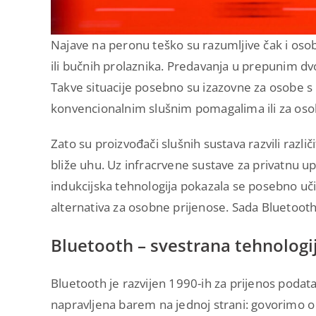
Najave na peronu teško su razumljive čak i oso
ili bučnih prolaznika. Predavanja u prepunim d
Takve situacije posebno su izazovne za osobe 
konvencionalnim slušnim pomagalima ili za os
Zato su proizvođači slušnih sustava razvili razli
bliže uhu. Uz infracrvene sustave za privatnu up
indukcijska tehnologija pokazala se posebno uč
alternativa za osobne prijenose. Sada Bluetooth 
Bluetooth – svestrana tehnologi
Bluetooth je razvijen 1990-ih za prijenos podata
napravljena barem na jednoj strani: govorimo o s