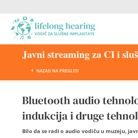
Skip
to
content
Javni streaming za CI i sl
NAZAD NA PREGLED
Bluetooth audio tehnol
indukcija i druge tehnol
Bilo da se radi o audio vodiču u muzeju, j