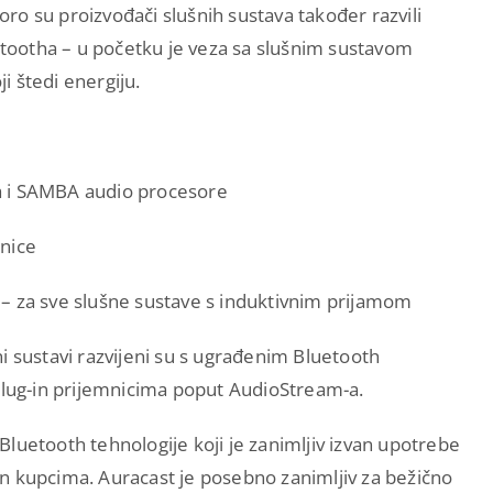
koro su proizvođači slušnih sustava također razvili
ootha – u početku je veza sa slušnim sustavom
ji štedi energiju.
a i SAMBA audio procesore
žnice
– za sve slušne sustave s induktivnim prijamom
i sustavi razvijeni su s ugrađenim Bluetooth
 plug-in prijemnicima poput AudioStream-a.
luetooth tehnologije koji je zanimljiv izvan upotrebe
n kupcima. Auracast je posebno zanimljiv za bežično