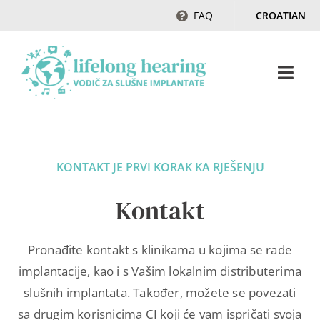
Skip
FAQ
CROATIAN
to
content
Togg
Navi
Početak
KONTAKT JE PRVI KORAK KA RJEŠENJU
Sluh & gubitak sluha
Kontakt
Magazin
Pronađite kontakt s klinikama u kojima se rade
Ambasadori sluha
implantacije, kao i s Vašim lokalnim distributerima
slušnih implantata. Također, možete se povezati
sa drugim korisnicima CI koji će vam ispričati svoja
Kontakt