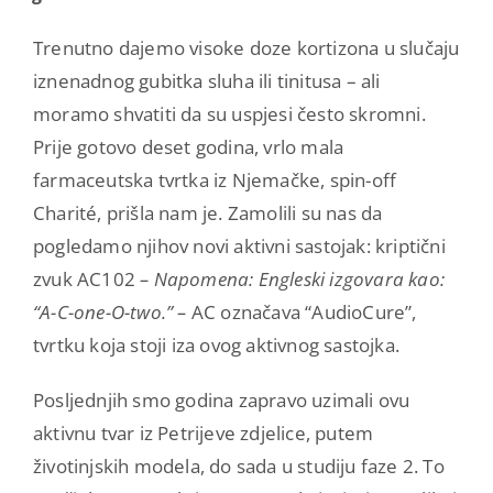
Trenutno dajemo visoke doze kortizona u slučaju
iznenadnog gubitka sluha ili tinitusa – ali
moramo shvatiti da su uspjesi često skromni.
Prije gotovo deset godina, vrlo mala
farmaceutska tvrtka iz Njemačke, spin-off
Charité, prišla nam je. Zamolili su nas da
pogledamo njihov novi aktivni sastojak: kriptični
zvuk AC102
– Napomena: Engleski izgovara kao:
“A-C-one-O-two.” –
AC označava “AudioCure”,
tvrtku koja stoji iza ovog aktivnog sastojka.
Posljednjih smo godina zapravo uzimali ovu
aktivnu tvar iz Petrijeve zdjelice, putem
životinjskih modela, do sada u studiju faze 2. To