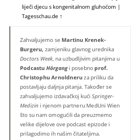
liječi djecu s kongenitalnom gluhoćom |
Tagesschau.de
↑
Zahvaljujemo se
Martinu Krenek-
Burgeru,
zamjeniku glavnog urednika
Doctors Week
, na uzbudljivim pitanjima u
Podcastu
Hörgang
i posebno
prof.
Christophu Arnoldneru
za priliku da
postavljaju daljnja pitanja. Također se
zahvaljujemo izdavačkoj kući
Springer-
Medizin
i njenom partneru MedUni Wien
što su nam omogućili da preuzmemo
velike dijelove ove podcast epizode i
prilagodimo ih našim čitateljima.