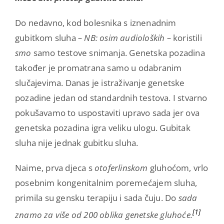
Do nedavno, kod bolesnika s iznenadnim
gubitkom sluha
– NB: osim audioloških –
koristili
smo
samo testove snimanja. Genetska pozadina
također je promatrana samo u odabranim
slučajevima. Danas je istraživanje genetske
pozadine jedan od standardnih testova. I stvarno
pokušavamo to uspostaviti upravo sada jer ova
genetska pozadina igra veliku ulogu. Gubitak
sluha nije jednak gubitku sluha.
Naime, prva djeca s
otoferlinskom
gluhoćom, vrlo
posebnim kongenitalnim poremećajem sluha,
primila su gensku terapiju i sada čuju. Do
sada
[1]
znamo za više od 200 oblika genetske gluhoće.