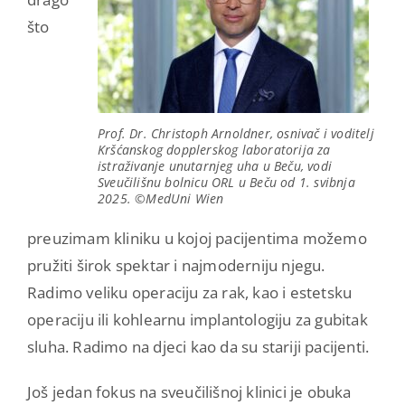
što
Prof. Dr. Christoph Arnoldner, osnivač i voditelj
Kršćanskog dopplerskog laboratorija za
istraživanje unutarnjeg uha u Beču, vodi
Sveučilišnu bolnicu ORL u Beču od 1. svibnja
2025. ©MedUni Wien
preuzimam kliniku u kojoj pacijentima možemo
pružiti širok spektar i najmoderniju njegu.
Radimo veliku operaciju za rak, kao i estetsku
operaciju ili kohlearnu implantologiju za gubitak
sluha. Radimo na djeci kao da su stariji pacijenti.
Još jedan fokus na sveučilišnoj klinici je obuka