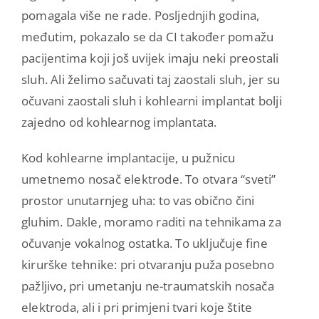
pomagala više ne rade. Posljednjih godina,
međutim, pokazalo se da CI također pomažu
pacijentima koji još uvijek imaju neki preostali
sluh. Ali želimo sačuvati taj zaostali sluh, jer su
očuvani zaostali sluh i kohlearni implantat bolji
zajedno od kohlearnog implantata.
Kod kohlearne implantacije, u pužnicu
umetnemo nosač elektrode. To otvara “sveti”
prostor unutarnjeg uha: to vas obično čini
gluhim. Dakle, moramo raditi na tehnikama za
očuvanje vokalnog ostatka. To uključuje fine
kirurške tehnike: pri otvaranju puža posebno
pažljivo, pri umetanju ne-traumatskih nosača
elektroda, ali i pri primjeni tvari koje štite