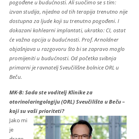
pogođene u budućnosti. Ali suočimo se s tim:
izvan studija, nijedna od tih terapija trenutno nije
dostupna za ljude koji su trenutno pogođeni. I
dokazani kohlearni implantati, ukratko: CI, ostat
će važna opcija u budućnosti. Prof. Arnoldner
objašnjava u razgovoru što bi se zapravo moglo
promijeniti u budućnosti. Od početka svibnja
primarni je ravnatelj Sveučilišne bolnice ORL u
Beču.
MK-B:
Sada ste voditelj Klinike za
otorinolaringologiju (ORL) Sveučilišta u Beču –
koji su vaši prioriteti?
Jako mi
je
drago