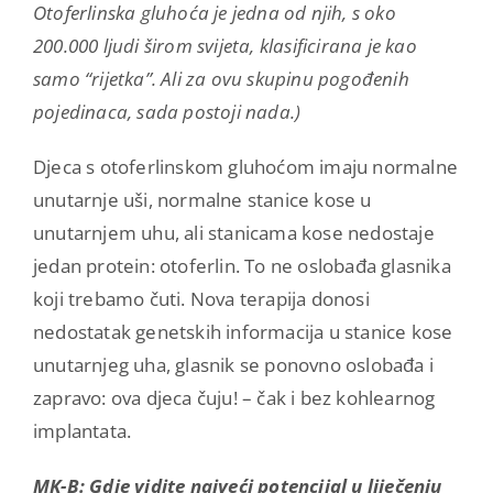
Otoferlinska gluhoća je jedna od njih, s oko
200.000 ljudi širom svijeta, klasificirana je kao
samo “rijetka”. Ali za ovu skupinu pogođenih
pojedinaca, sada postoji nada.)
Djeca s otoferlinskom gluhoćom imaju normalne
unutarnje uši, normalne stanice kose u
unutarnjem uhu, ali stanicama kose nedostaje
jedan protein: otoferlin. To ne oslobađa glasnika
koji trebamo čuti. Nova terapija donosi
nedostatak genetskih informacija u stanice kose
unutarnjeg uha, glasnik se ponovno oslobađa i
zapravo: ova djeca čuju! – čak i bez kohlearnog
implantata.
MK-B: Gdje vidite najveći potencijal u liječenju