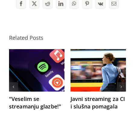
Facebook
X
Reddit
LinkedIn
WhatsApp
Pinterest
Vk
Email
Related Posts
"Veselim se
Javni streaming za CI
D
streamanju glazbe!"
i slušna pomagala
o