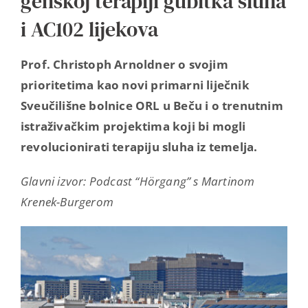
genskoj terapiji gubitka sluha
i AC102 lijekova
Prof. Christoph Arnoldner o svojim
prioritetima kao novi primarni liječnik
Sveučilišne bolnice ORL u Beču i o trenutnim
istraživačkim projektima koji bi mogli
revolucionirati terapiju sluha iz temelja.
Glavni izvor: Podcast “Hörgang” s Martinom
Krenek-Burgerom