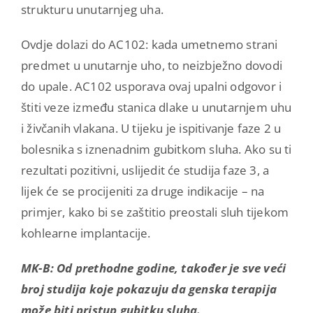
strukturu unutarnjeg uha.
Ovdje dolazi do AC102: kada umetnemo strani
predmet u unutarnje uho, to neizbježno dovodi
do upale. AC102 usporava ovaj upalni odgovor i
štiti veze između stanica dlake u unutarnjem uhu
i živčanih vlakana. U tijeku je ispitivanje faze 2 u
bolesnika s iznenadnim gubitkom sluha. Ako su ti
rezultati pozitivni, uslijedit će studija faze 3, a
lijek će se procijeniti za druge indikacije – na
primjer, kako bi se zaštitio preostali sluh tijekom
kohlearne implantacije.
MK-B: Od prethodne godine, također je sve veći
broj studija koje pokazuju da genska terapija
može biti pristup gubitku sluha.