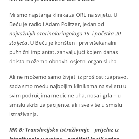
Mi smo najstarija klinika za ORL na svijetu. U
Beču je radio i Adam Politzer, jedan od
najvažnijih otorinolaringologa 19. i početka 20.
stoljeća
. U Beču je korišten i prvi višekanalni
pužnični implantat, zahvaljujući kojem danas
doista možemo obnoviti osjetni organ sluha.
Ali ne možemo samo živjeti iz prošlosti: zapravo,
sada smo među najboljim klinikama na svijetu u
svim područjima medicine uha, nosa i grla – u
smislu skrbi za pacijente, ali i sve više u smislu
istraživanja.
MK-B: Translacijsko istraživanje – prijelaz iz
istraživanja u praksu – središnji je cilj vašeg