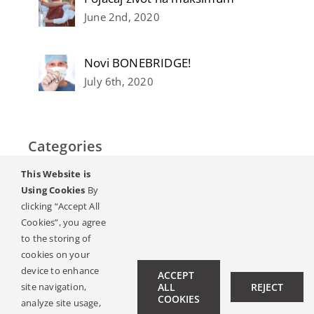
June 2nd, 2020
Novi BONEBRIDGE!
July 6th, 2020
Categories
This Website is
Početak
Using Cookies
By
clicking “Accept All
Sluh & gubitak sluha
Cookies”, you agree
to the storing of
Magazin
cookies on your
device to enhance
ACCEPT
site navigation,
ALL
REJECT
Ambasadori sluha
COOKIES
analyze site usage,