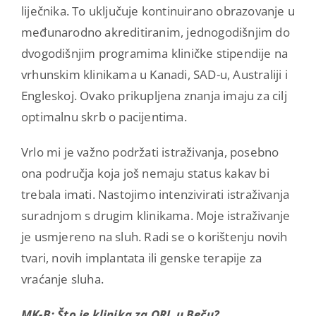
liječnika. To uključuje kontinuirano obrazovanje u
međunarodno akreditiranim, jednogodišnjim do
dvogodišnjim programima kliničke stipendije na
vrhunskim klinikama u Kanadi, SAD-u, Australiji i
Engleskoj. Ovako prikupljena znanja imaju za cilj
optimalnu skrb o pacijentima.
Vrlo mi je važno podržati istraživanja, posebno
ona područja koja još nemaju status kakav bi
trebala imati. Nastojimo intenzivirati istraživanja
suradnjom s drugim klinikama. Moje istraživanje
je usmjereno na sluh. Radi se o korištenju novih
tvari, novih implantata ili genske terapije za
vraćanje sluha.
MK-B: Što je klinika za ORL u Beču?