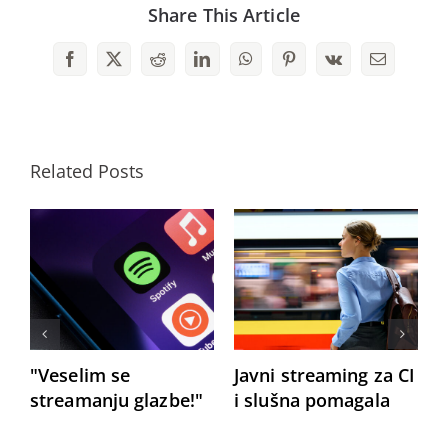
Share This Article
Facebook
X
Reddit
LinkedIn
WhatsApp
Pinterest
Vk
Email
Related Posts
"Veselim se
Javni streaming za CI
D
streamanju glazbe!"
i slušna pomagala
o