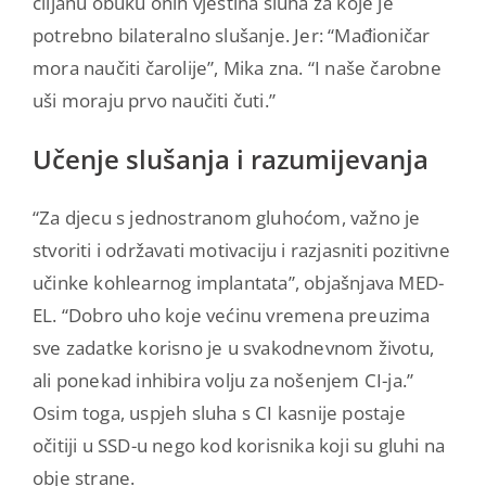
ciljanu obuku onih vještina sluha za koje je
potrebno bilateralno slušanje. Jer: “
Mađioničar
mora naučiti čarolije”, Mika zna. “I naše čarobne
uši moraju prvo naučiti čuti.”
Učenje slušanja i razumijevanja
“Za djecu s jednostranom gluhoćom, važno je
stvoriti i održavati motivaciju i razjasniti pozitivne
učinke kohlearnog implantata”, objašnjava MED-
EL. “Dobro uho koje većinu vremena preuzima
sve zadatke korisno je u svakodnevnom životu,
ali ponekad inhibira volju za nošenjem CI-ja.”
Osim toga, uspjeh sluha s CI kasnije postaje
očitiji u SSD-u nego kod korisnika koji su gluhi na
obje strane.