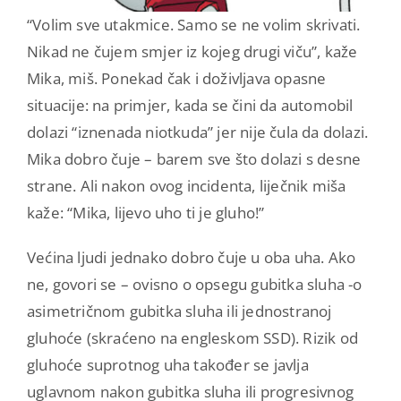
“Volim sve utakmice. Samo se ne volim skrivati.
Nikad ne čujem smjer iz kojeg drugi viču”, kaže
Mika, miš. Ponekad čak i doživljava opasne
situacije: na primjer, kada se čini da automobil
dolazi “iznenada niotkuda” jer nije čula da dolazi.
Mika dobro čuje – barem sve što dolazi s desne
strane. Ali nakon ovog incidenta, liječnik miša
kaže: “Mika, lijevo uho ti je gluho!”
Većina ljudi jednako dobro čuje u oba uha. Ako
ne, govori se – ovisno o opsegu gubitka sluha -o
asimetričnom gubitka sluha ili jednostranoj
gluhoće (skraćeno na engleskom SSD). Rizik od
gluhoće suprotnog uha također se javlja
uglavnom nakon gubitka sluha ili progresivnog