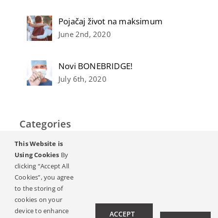
Pojačaj život na maksimum
June 2nd, 2020
Novi BONEBRIDGE!
July 6th, 2020
Categories
This Website is
Početak
Using Cookies
By
clicking “Accept All
Sluh & gubitak sluha
Cookies”, you agree
to the storing of
Magazin
cookies on your
device to enhance
ACCEPT