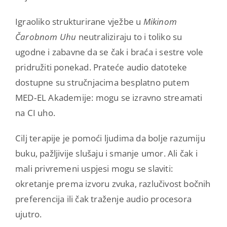
Igraoliko strukturirane vježbe u
Mikinom
Čarobnom Uhu
neutraliziraju to i toliko su
ugodne i zabavne da se čak i braća i sestre vole
pridružiti ponekad. Prateće audio datoteke
dostupne su stručnjacima besplatno putem
MED‑EL Akademije: mogu se izravno streamati
na CI uho.
Cilj terapije je pomoći ljudima da bolje razumiju
buku, pažljivije slušaju i smanje umor. Ali čak i
mali privremeni uspjesi mogu se slaviti:
okretanje prema izvoru zvuka, razlučivost bočnih
preferencija ili čak traženje audio procesora
ujutro.