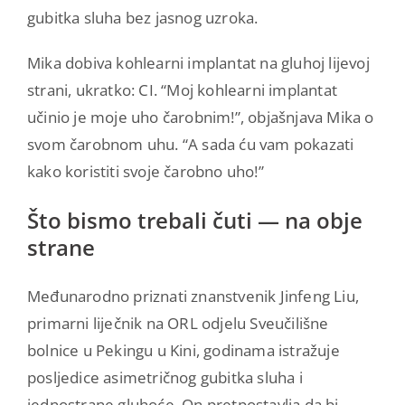
gubitka sluha bez jasnog uzroka.
Mika dobiva kohlearni implantat na gluhoj lijevoj
strani, ukratko: CI. “Moj kohlearni implantat
učinio je moje uho čarobnim!”, objašnjava Mika o
svom čarobnom uhu. “A sada ću vam pokazati
kako koristiti svoje čarobno uho!”
Što bismo trebali čuti — na obje
strane
Međunarodno priznati znanstvenik Jinfeng Liu,
primarni liječnik na ORL odjelu Sveučilišne
bolnice u Pekingu u Kini, godinama istražuje
posljedice asimetričnog gubitka sluha i
jednostrane gluhoće. On pretpostavlja da bi