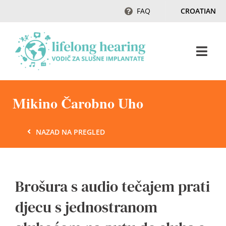
Skip
FAQ
CROATIAN
to
content
Togg
Navi
Početak
Mikino Čarobno Uho
Sluh & gubitak sluha
NAZAD NA PREGLED
Magazin
Brošura s audio tečajem prati
Ambasadori sluha
djecu s jednostranom
Kontakt