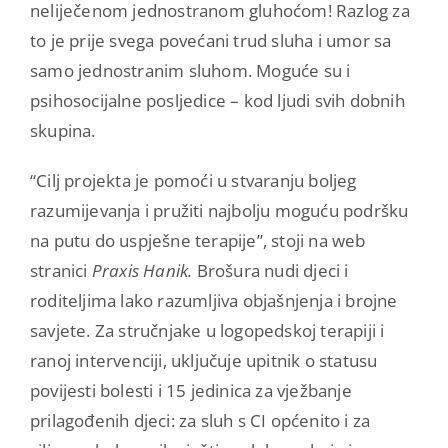
neliječenom jednostranom gluhoćom! Razlog za
to je prije svega povećani trud sluha i umor sa
samo jednostranim sluhom. Moguće su i
psihosocijalne posljedice – kod ljudi svih dobnih
skupina.
“Cilj projekta je pomoći u stvaranju boljeg
razumijevanja i pružiti najbolju moguću podršku
na putu do uspješne terapije”, stoji na web
stranici
Praxis Hanik.
Brošura nudi djeci i
roditeljima lako razumljiva objašnjenja i brojne
savjete. Za stručnjake u logopedskoj terapiji i
ranoj intervenciji, uključuje upitnik o statusu
povijesti bolesti i 15 jedinica za vježbanje
prilagođenih djeci: za sluh s CI općenito i za