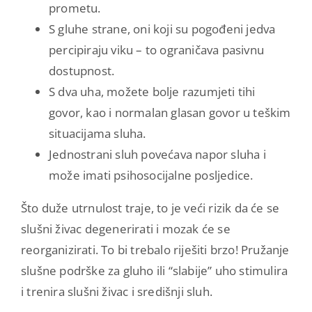
prometu.
S gluhe strane, oni koji su pogođeni jedva
percipiraju viku – to ograničava pasivnu
dostupnost.
S dva uha, možete bolje razumjeti tihi
govor, kao i normalan glasan govor u teškim
situacijama sluha.
Jednostrani sluh povećava napor sluha i
može imati psihosocijalne posljedice.
Što duže utrnulost traje, to je veći rizik da će se
slušni živac degenerirati i mozak će se
reorganizirati. To bi trebalo riješiti brzo! Pružanje
slušne podrške za gluho ili “slabije” uho stimulira
i trenira slušni živac i središnji sluh.