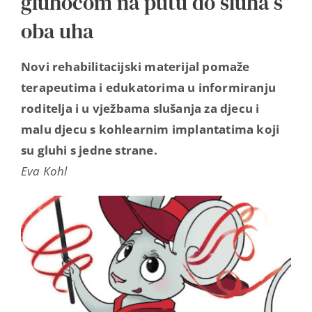
gluhoćom na putu do sluha s
oba uha
Novi rehabilitacijski materijal pomaže
terapeutima i edukatorima u informiranju
roditelja i u vježbama slušanja za djecu i
malu djecu s kohlearnim implantatima koji
su gluhi s jedne strane.
Eva Kohl