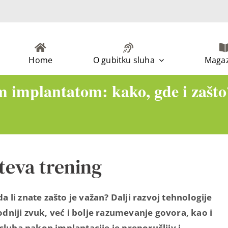
Home
O gubitku sluha
Magaz
m implantatom: kako, gde i zašto
teva trening
li znate zašto je važan? Dalji razvoj tehnologije
niji zvuk, već i bolje razumevanje govora, kao i
sluha nakon implantacije je preporučljiv i