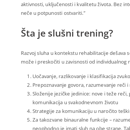
aktivnosti, uključenosti i kvalitetu života. Bez int
neče u potpunosti ostvariti.”
Šta je slušni trening?
Razvoj sluha u kontekstu rehabilitacije dešava s
može i preskočiti u zavisnosti od individualnog
Uočavanje, razlikovanje i klasifikacija zvuk
Prepoznavanje govora, razumevanje reči i 
Složenije jezičke jedinice: nove i teže reči,
komunikacija u svakodnevnom životu
Strategije za komunikaciju u naročito tešk
Za takozvane binauralne funkcije – razumev
neophodno je imati sluh na obe strane. Tak