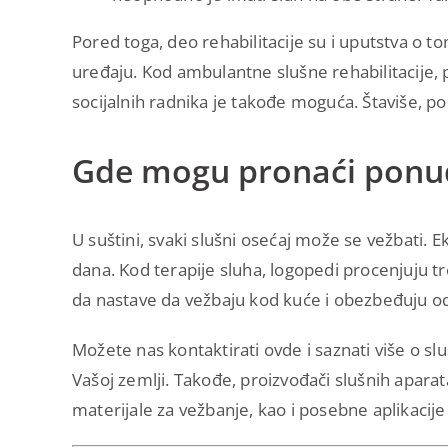
Pored toga, deo rehabilitacije su i uputstva o 
uređaju. Kod ambulantne slušne rehabilitacije, 
socijalnih radnika je takođe moguća. Štaviše, p
Gde mogu pronaći ponude
U suštini, svaki slušni osećaj može se vežbati. 
dana. Kod terapije sluha, logopedi procenjuju tr
da nastave da vežbaju kod kuće i obezbeđuju od
Možete nas kontaktirati ovde i saznati više o sl
Vašoj zemlji. Takođe, proizvođači slušnih aparat
materijale za vežbanje, kao i posebne aplikacije