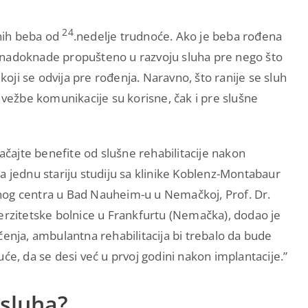
24
nih beba od
.nedelje trudnoće. Ako je beba rođena
 da nadoknade propušteno u razvoju sluha pre nego što
 koji se odvija pre rođenja. Naravno, što ranije se sluh
 vežbe komunikacije su korisne, čak i pre slušne
načajte benefite od slušne rehabilitacije nakon
a jednu stariju studiju sa klinike Koblenz-Montabaur
cionog centra u Bad Nauheim-u u Nemačkoj, Prof. Dr.
verzitetske bolnice u Frankfurtu (Nemačka), dodao je
čenja, ambulantna rehabilitacija bi trebalo da bude
će, da se desi već u prvoj godini nakon implantacije.”
 sluha?