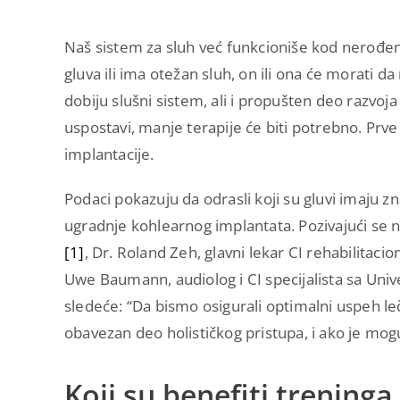
Naš sistem za sluh već funkcioniše kod nerođe
gluva ili ima otežan sluh, on ili ona će morati
dobiju slušni sistem, ali i propušten deo razvoja
uspostavi, manje terapije će biti potrebno. Prve
implantacije.
Podaci pokazuju da odrasli koji su gluvi imaju z
ugradnje kohlearnog implantata. Pozivajući se n
[1]
, Dr. Roland Zeh, glavni lekar CI rehabilita
Uwe Baumann, audiolog i CI specijalista sa Uni
sledeće: “Da bismo osigurali optimalni uspeh le
obavezan deo holističkog pristupa, i ako je mogu
Koji su benefiti treninga