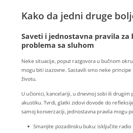
Kako da jedni druge bo
Saveti i jednostavna pravila za
problema sa sluhom
Neke situacije, poput razgovora u bučnom okruže
mogu biti izazovne. Sastavili smo neke princi
životu.
U učionici, kancelariji, u dnevnoj sobi ili drugi
akustiku. Tvrdi, glatki zidovi dovode do refleksi
samoj konverzaciji, jednostavna pravila mogu p
Smanjite pozadinsku buku: isključite radio 