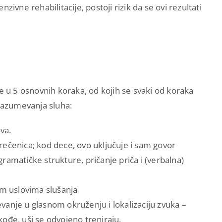
enzivne rehabilitacije, postoji rizik da se ovi rezultati
e u 5 osnovnih koraka, od kojih se svaki od koraka
 razumevanja sluha:
ova.
rečenica; kod dece, ovo uključuje i sam govor
 gramatičke strukture, pričanje priča i (verbalna)
im uslovima slušanja
anje u glasnom okruženju i lokalizaciju zvuka –
ođe, uši se odvojeno treniraju.