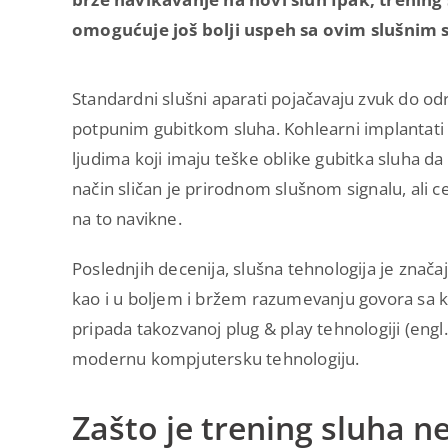
omogućuje još bolji uspeh sa ovim slušnim
Standardni slušni aparati pojačavaju zvuk do odre
potpunim gubitkom sluha. Kohlearni implantati
ljudima koji imaju teške oblike gubitka sluha da
način sličan je prirodnom slušnom signalu, ali 
na to navikne.
Poslednjih decenija, slušna tehnologija je zna
kao i u boljem i bržem razumevanju govora sa 
pripada takozvanoj plug & play tehnologiji (engl. 
modernu kompjutersku tehnologiju.
Zašto je trening sluha 