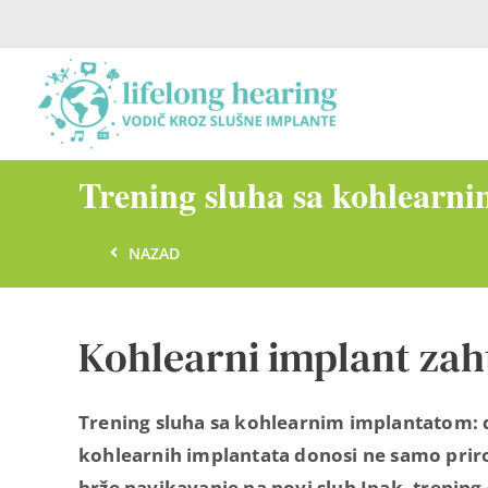
Skip
to
content
Trening sluha sa kohlearni
NAZAD
Kohlearni implant zah
Trening sluha sa kohlearnim implantatom: da 
kohlearnih implantata donosi ne samo prirod
brže navikavanje na novi sluh Ipak, trening 