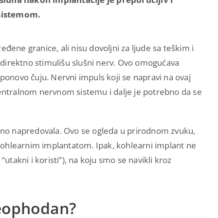
 sistemom.
đene granice, ali nisu dovoljni za ljude sa teškim i
 direktno stimulišu slušni nerv. Ovo omogućava
 ponovo čuju. Nervni impuls koji se napravi na ovaj
centralnom nervnom sistemu i dalje je potrebno da se
čajno napredovala. Ovo se ogleda u prirodnom zvuku,
kohlearnim implantatom. Ipak, kohlearni implant ne
“utakni i koristi”), na koju smo se navikli kroz
neophodan?