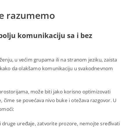
lje razumemo
 bolju komunikaciju sa i bez
nju, u većim grupama ili na stranom jeziku, zaista
pe kako da olakšamo komunikaciju u svakodnevnom
m prostorijama, može biti jako korisno optimizovati
je, čime se povećava nivo buke i otežava razgovor. U
omoći:
i druge uređaje, zatvorite prozore, nemojte sređivati