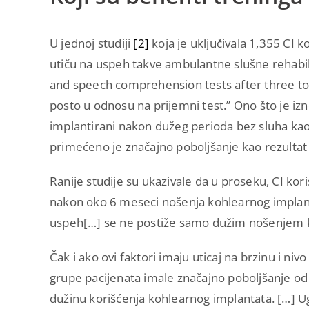
U jednoj studiji
[2]
koja je uključivala 1,355 CI ko
utiču na uspeh takve ambulantne slušne rehabilit
and speech comprehension tests after three to 
posto u odnosu na prijemni test.” Ono što je izne
implantirani nakon dužeg perioda bez sluha kao
primećeno je značajno poboljšanje kao rezultat r
Ranije studije su ukazivale da u proseku, CI ko
nakon oko 6 meseci nošenja kohlearnog implant
uspeh[…] se ne postiže samo dužim nošenjem k
Čak i ako ovi faktori imaju uticaj na brzinu i niv
grupe pacijenata imale značajno poboljšanje od t
dužinu korišćenja kohlearnog implantata. […] 