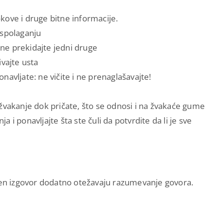
kove i druge bitne informacije.
aspolaganju
i ne prekidajte jedni druge
ivajte usta
avljate: ne vičite i ne prenaglašavajte!
žvakanje dok pričate, što se odnosi i na žvakaće gume
ja i ponavljajte šta ste čuli da potvrdite da li je sve
ašen izgovor dodatno otežavaju razumevanje govora.