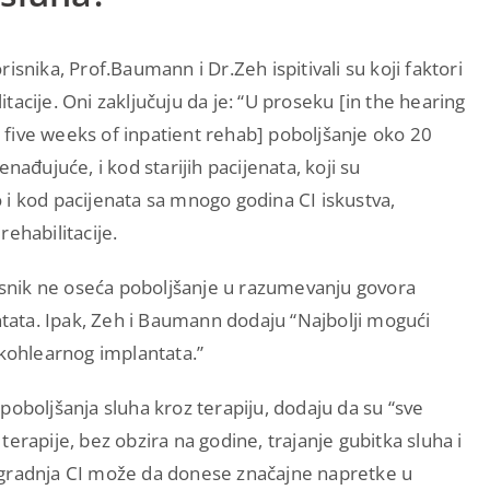
risnika, Prof.Baumann i Dr.Zeh ispitivali su koji faktori
acije. Oni zaključuju da je: “U proseku [in the hearing
five weeks of inpatient rehab] poboljšanje oko 20
nađujuće, i kod starijih pacijenata, koji su
 i kod pacijenata sa mnogo godina CI iskustva,
ehabilitacije.
risnik ne oseća poboljšanje u razumevanju govora
ata. Ipak, Zeh i Baumann dodaju “Najbolji mogući
ohlearnog implantata.”
o poboljšanja sluha kroz terapiju, dodaju da su “sve
erapije, bez obzira na godine, trajanje gubitka sluha i
Ugradnja CI može da donese značajne napretke u