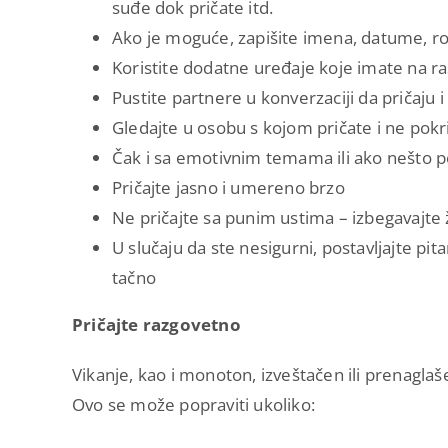
suđe dok pričate itd.
Ako je moguće, zapišite imena, datume, ro
Koristite dodatne uređaje koje imate na r
Pustite partnere u konverzaciji da pričaju 
Gledajte u osobu s kojom pričate i ne pokr
Čak i sa emotivnim temama ili ako nešto pon
Pričajte jasno i umereno brzo
Ne pričajte sa punim ustima – izbegavajte 
U slučaju da ste nesigurni, postavljajte pitan
tačno
Pričajte razgovetno
Vikanje, kao i monoton, izveštačen ili prenagl
Ovo se može popraviti ukoliko: