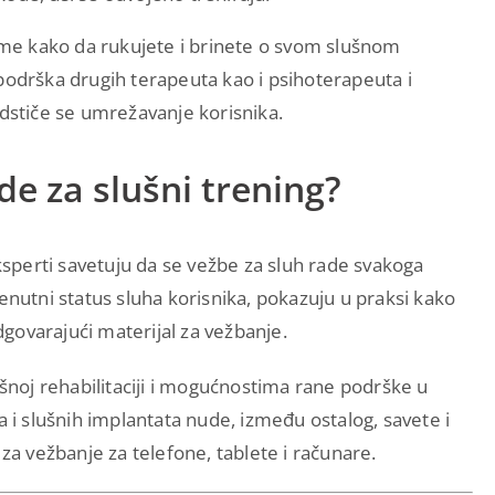
tome kako da rukujete i brinete o svom slušnom
podrška drugih terapeuta kao i psihoterapeuta i
odstiče se umrežavanje korisnika.
 za slušni trening?
Eksperti savetuju da se vežbe za sluh rade svakoga
enutni status sluha korisnika, pokazuju u praksi kako
govarajući materijal za vežbanje.
ušnoj rehabilitaciji i mogućnostima rane podrške u
a i slušnih implantata nude, između ostalog, savete i
 za vežbanje za telefone, tablete i računare.