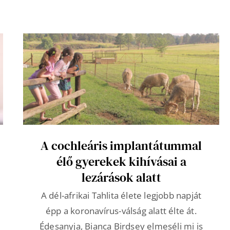
A cochleáris implantátummal
élő gyerekek kihívásai a
lezárások alatt
A dél-afrikai Tahlita élete legjobb napját
épp a koronavírus-válság alatt élte át.
Édesanyja, Bianca Birdsey elmeséli mi is