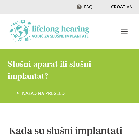
Skip
FAQ
CROATIAN
to
content
Togg
Navi
Početak
Slušni aparat ili slušni
implantat?
Sluh & gubitak sluha
NAZAD NA PREGLED
Magazin
Ambasadori sluha
Kada su slušni implantati
Kontakt