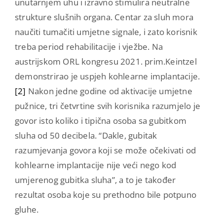
unutarnjem uhu i izravno stimulira neutralne
strukture slušnih organa. Centar za sluh mora
naučiti tumačiti umjetne signale, i zato korisnik
treba period rehabilitacije i vježbe. Na
austrijskom ORL kongresu 2021. prim.Keintzel
demonstrirao je uspjeh kohlearne implantacije.
[2]
Nakon jedne godine od aktivacije umjetne
pužnice, tri četvrtine svih korisnika razumjelo je
govor isto koliko i tipična osoba sa gubitkom
sluha od 50 decibela. “Dakle, gubitak
razumjevanja govora koji se može očekivati od
kohlearne implantacije nije veći nego kod
umjerenog gubitka sluha”, a to je također
rezultat osoba koje su prethodno bile potpuno
gluhe.