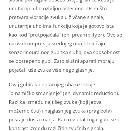
unutarnje uho ozbiljno oštećeno. Osim što
pretvara vibracije zvuka u živčane signale,
unutarnje uho ima funkciju koja je gotovo ista
kao kod “pretpojačala” (en. preamplifyer). Ovo se
naziva kompresija srednjeg uha. U slučaju
senzorineuralnog gubitka sluha, ova sposobnost
se postepeno gubi. Zato slušni aparati moraju
pojačati tiše zvuke više nego glasnije.
Ovaj gubitak unutarnjeg uha uzrokuje
“dinamičko smanjenje” (en. dynamic reduction).
Razlika između najtišeg zvuka (koji jedva
možemo čuti) i najglasnijeg zvuka (prag bola)
postaje dosta manja. Kao rezultat toga, gubi se i
kontrast između različitih zvučnih signala.