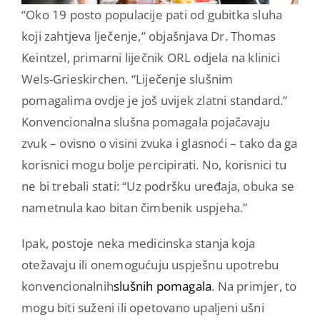
“Oko 19 posto populacije pati od gubitka sluha
koji zahtjeva lječenje,” objašnjava Dr. Thomas
Keintzel, primarni liječnik ORL odjela na klinici
Wels-Grieskirchen. “Liječenje slušnim
pomagalima ovdje je još uvijek zlatni standard.”
Konvencionalna slušna pomagala pojačavaju
zvuk – ovisno o visini zvuka i glasnoći – tako da ga
korisnici mogu bolje percipirati. No, korisnici tu
ne bi trebali stati: “Uz podršku uređaja, obuka se
nametnula kao bitan čimbenik uspjeha.”
Ipak, postoje neka medicinska stanja koja
otežavaju ili onemogućuju uspješnu upotrebu
konvencionalnih
slušnih pomagala
. Na primjer, to
mogu biti suženi ili opetovano upaljeni ušni