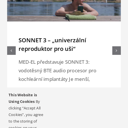
SONNET 3 – „univerzální
reproduktor pro uši“
MED-EL představuje SONNET 3:
vodotěsný BTE audio procesor pro
kochleární implantáty Je menší,
READ ARTICLE
This Website is
Using Cookies
By
Categories:
Věda
clicking “Accept All
Cookies”, you agree
to the storing of
cookies on your