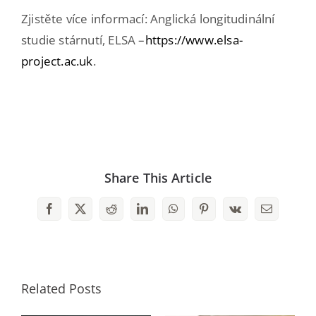
Zjistěte více informací: Anglická longitudinální
studie stárnutí, ELSA –
https://www.elsa-
project.ac.uk
.
Share This Article
Facebook
X
Reddit
LinkedIn
WhatsApp
Pinterest
Vk
Email
Related Posts