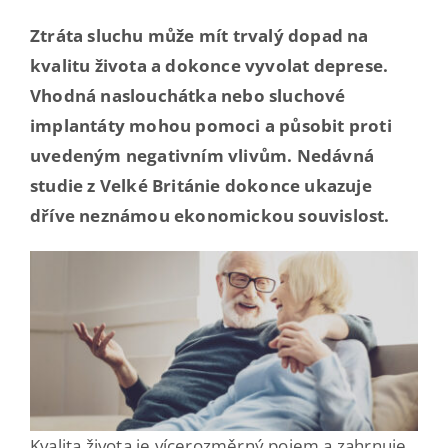
Ztráta sluchu může mít trvalý dopad na
Kontakt
kvalitu života a dokonce vyvolat deprese.
Vhodná naslouchátka nebo sluchové
implantáty mohou pomoci a působit proti
uvedeným negativním vlivům. Nedávná
studie z Velké Británie dokonce ukazuje
dříve neznámou ekonomickou souvislost.
Kvalita života je vícerozměrný pojem a zahrnuje