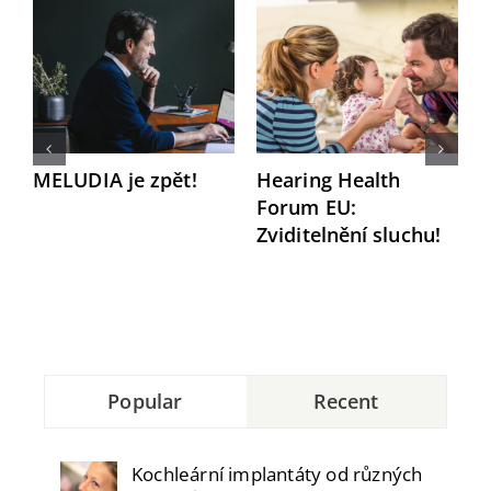
MELUDIA je zpět!
Hearing Health
M
Forum EU:
l
Zviditelnění sluchu!
E
Popular
Recent
Kochleární implantáty od různých