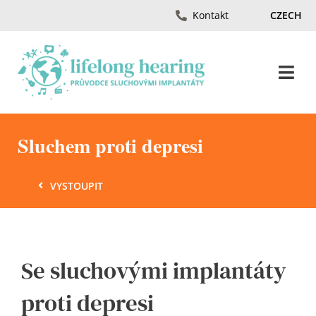
Skip
Kontakt
CZECH
to
content
Togg
Navi
Úvod
Sluchem proti depresi
Ztráta sluchu
VYSTOUPIT
Časopis
Se sluchovými implantáty
Materiály
proti depresi
Ambasadori Sluchu