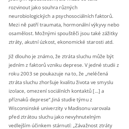
rozvinout jako souhra různých
neurobiologických a psychosociálních faktorů.
Mezi ně patří traumata, hormonální výkyvy nebo
osamělost. Možnými spouštěči jsou také zážitky
ztráty, akutní úzkost, ekonomické starosti atd.
Již dlouho je známo, že ztráta sluchu může být
jedním z faktorů vzniku deprese. V jedné studii z
roku 2003 se poukazuje na to, že „neléčená
ztráta sluchu zhoršuje kvalitu života ve smyslu
izolace, omezení sociálních kontaktů […] a
příznaků deprese“.Jiná studie týmu z
Wisconsinské univerzity v Madisonu varovala
před ztrátou sluchu jako nevyhnutelným
vedlejším účinkem stárnutí: „Závažnost ztráty