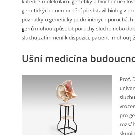
katedře molekulární genetiky a biochemie člov
genetických onemocnění představil biolog v pr
poznatky o geneticky podmíněných poruchách s
genů
mohou způsobit poruchy sluchu nebo doko
sluchu zatím není k dispozici, pacienti mohou j
Ušní medicína budoucno
Prof. 
univer
sluchu
vrozen
pro ge
rozsáh
skupin