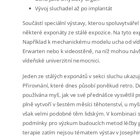
Vývoj sluchadel až po implantát
Součástí speciální výstavy, kterou spoluvytváře
některé exponáty ze stálé expozice. Na tyto ex
Například k mechanickému modelu ucha od víd
Erwarten nebo k videostěně, na níž mohou návšt
vídeňské univerzitní nemocnici.
Jeden ze stálých exponátů v sekci sluchu ukazuj
Přirovnání, které dnes působí poněkud retro. Dn
používána myš, jak ve své přednášce vysvětlil 
plně vytvoří v šestém měsíci těhotenství, u myš
však velmi podobné těm lidským. V kombinaci s 
podmínky pro výzkum budoucích metod léčby ge
terapie zatím nejsou tématem výstav v Josephi