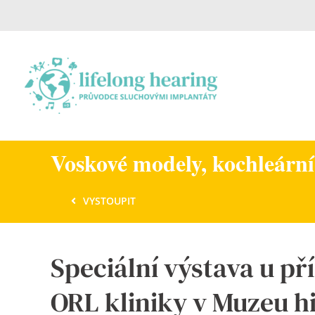
Skip
to
content
Voskové modely, kochleární
VYSTOUPIT
Speciální výstava u pří
ORL kliniky v Muzeu h