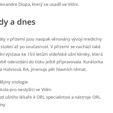
exandre Diopa, který se usadil ve Vídni.
dy a dnes
ty v přízemí jsou naopak věnovány vývoji medicíny
 století až po současnost. V přízemí se nachází také
lní výstava ke 150 letům vídeňské ušní kliniky, která
obě odevzdání do tisku ještě připravovala. Kurátorka
a Hahnová, BA, jmenuje pět hlavních témat:
ějiny otologie
škola pro neslyšící ve Vídni
od ušního lékaře k ORL specialistovi a nástroje ORL
íny