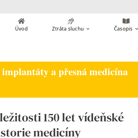
Úvod
Ztráta sluchu
Časopis
 implantáty a přesná medicína
ležitosti 150 let vídeňské
istorie medicíny