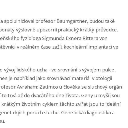
l a spoluinicioval profesor Baumgartner, budou také
ponáty výslovně upozorní praktický krátký průvodce.
eňského fyziologa Sigmunda Exnera Rittera von
ěvníci v reálném čase zažít kochleární implantaci ve
e vývoj lidského ucha - ve srovnání s vývojem pulce.
es je například jako srovnávací materiál v otologii
profesor Avraham: Zatímco u člověka se sluchový orgán
í to trvá až do dvacátého dne života. Geny u myší jsou
krátkým životním cyklem těchto zvířat jsou to ideální
netických poruch sluchu. Genetická diagnostika a
nu.