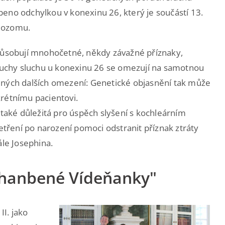
eno odchylkou v konexinu 26, který je součástí 13.
ozomu.
sobují mnohočetné, někdy závažné příznaky,
uchy sluchu u konexinu 26 se omezují na samotnou
dných dalších omezení: Genetické objasnění tak může
rétnímu pacientovi.
 také důležitá pro úspěch slyšení s kochleárním
ření po narození pomoci odstranit příznak ztráty
ále Josephina.
ahanbené Vídeňanky"
I. jako