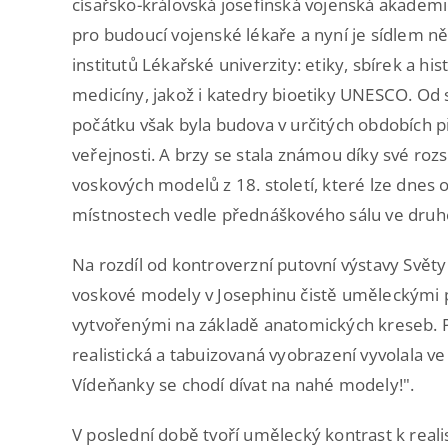
císařsko-královská josefínská vojenská akademi
pro budoucí vojenské lékaře a nyní je sídlem ně
institutů Lékařské univerzity: etiky, sbírek a his
medicíny, jakož i katedry bioetiky UNESCO. O
počátku však byla budova v určitých obdobích p
veřejnosti. A brzy se stala známou díky své rozs
voskových modelů z 18. století, které lze dnes 
místnostech vedle přednáškového sálu ve druh
Na rozdíl od kontroverzní putovní výstavy Světy 
voskové modely v Josephinu čistě uměleckými 
vytvořenými na základě anatomických kreseb. P
realistická a tabuizovaná vyobrazení vyvolala 
Vídeňanky se chodí dívat na nahé modely!".
V poslední době tvoří umělecký kontrast k rea