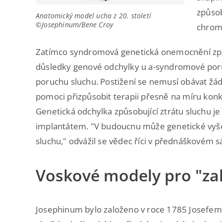
způsob
Anatomický model ucha z 20. století
©Josephinum/Bene Croy
chrom
Zatímco syndromová genetická onemocnění způ
důsledky genové odchylky u a-syndromové por
poruchu sluchu. Postižení se nemusí obávat žá
pomoci přizpůsobit terapii přesně na míru konk
Genetická odchylka způsobující ztrátu sluchu je
implantátem. "V budoucnu může genetické vyšet
sluchu," odvážil se vědec říci v přednáškovém s
Voskové modely pro "z
Josephinum bylo založeno v roce 1785 Josefem I