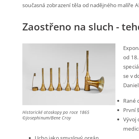
současná zobrazení těla od nadějného malíře Al
Zaostřeno na sluch - teh
Exponá
od 18.
speciá
se v d
Daniel
Rané d
První 
Historické otoskopy po roce 1865
©Josephinum/Bene Croy
Vývoj 
medic
Ucho jako smyslový orgán