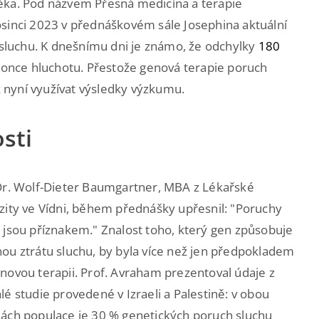
ěka. Pod názvem Přesná medicína a terapie
osinci 2023 v přednáškovém sále Josephina aktuální
luchu. K dnešnímu dni je známo, že odchylky
180
nce hluchotu. Přestože genová terapie poruch
iž nyní využívat výsledky výzkumu.
sti
Dr. Wolf-Dieter Baumgartner, MBA z Lékařské
zity ve Vídni, během přednášky upřesnil: "Poruchy
 jsou příznakem." Znalost toho, který gen způsobuje
ou ztrátu sluchu, by byla více než jen předpokladem
novou terapii. Prof. Avraham prezentoval údaje z
lé studie provedené v Izraeli a Palestině: v obou
ách populace je 30 % genetických poruch sluchu