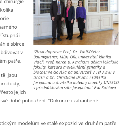
e chirurgie
kolika
torie
d samého
řístupná i
áhlé sbírce
obdivovat v
"Zleva doprava: Prof. Dr. Wolf-Dieter
Baumgartner, MBA, ORL univerzitní klinika
ém patře.
Vídeň, Prof. Karen B. Avraham, děkan lékařské
fakulty, katedra molekulární genetiky a
biochemie člověka na univerzitě v Tel Avivu v
těl jsou
Izraeli a Dr. Christiane Druml, ředitelka
Josephina a držitelka katedry bioetiky UNESCO,
produkty,
v přednáškovém sále Josephina." Eva Kohlová
řesto jejich
ve své době pobouření: "Dokonce i zahanbené
listickým modelům ve stálé expozici ve druhém patře