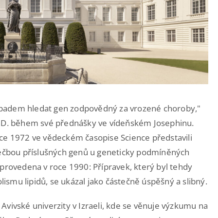
 nápadem hledat gen zodpovědný za vrozené choroby,"
PhD. během své přednášky ve vídeňském Josephinu.
oce 1972 ve vědeckém časopise Science představili
 léčbou příslušných genů u geneticky podmíněných
 provedena v roce 1990: Přípravek, který byl tehdy
smu lipidů, se ukázal jako částečně úspěšný a slibný.
Avivské univerzity v Izraeli, kde se věnuje výzkumu na