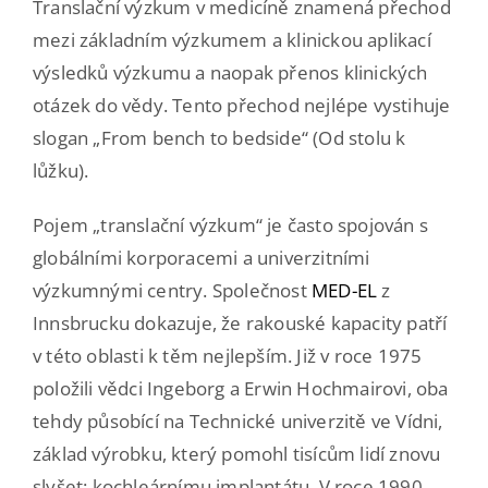
Translační výzkum v medicíně znamená přechod
mezi základním výzkumem a klinickou aplikací
výsledků výzkumu a naopak přenos klinických
otázek do vědy. Tento přechod nejlépe vystihuje
slogan „From bench to bedside“ (Od stolu k
lůžku).
Pojem „translační výzkum“ je často spojován s
globálními korporacemi a univerzitními
výzkumnými centry. Společnost
MED-EL
z
Innsbrucku dokazuje, že rakouské kapacity patří
v této oblasti k těm nejlepším. Již v roce 1975
položili vědci Ingeborg a Erwin Hochmairovi, oba
tehdy působící na Technické univerzitě ve Vídni,
základ výrobku, který pomohl tisícům lidí znovu
slyšet: kochleárnímu implantátu. V roce 1990