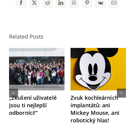
Facebook
X
Reddit
LinkedIn
WhatsApp
Pinterest
Vk
Email
Related Posts
„Zkušení uživatelé
Zvuk kochleárních
jsou ti nejlepší
implantátů: ani
„
odborníci!“
Mickey Mouse, ani
r
robotický hlas!