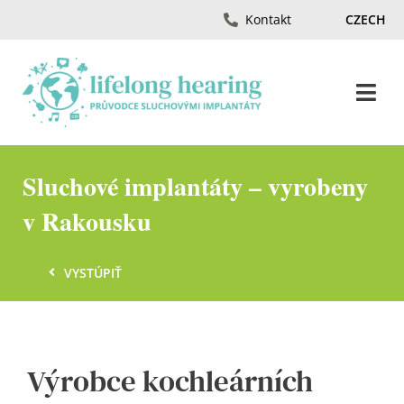
Skip
Kontakt
CZECH
to
content
Togg
Navi
Úvod
Sluchové implantáty – vyrobeny
v Rakousku
Ztráta sluchu
VYSTÚPIŤ
Časopis
Materiály
Výrobce kochleárních
Ambasadori Sluchu