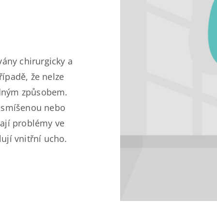
vány chirurgicky a
řípadě, že nelze
odným způsobem.
o smíšenou nebo
ají problémy ve
jí vnitřní ucho.