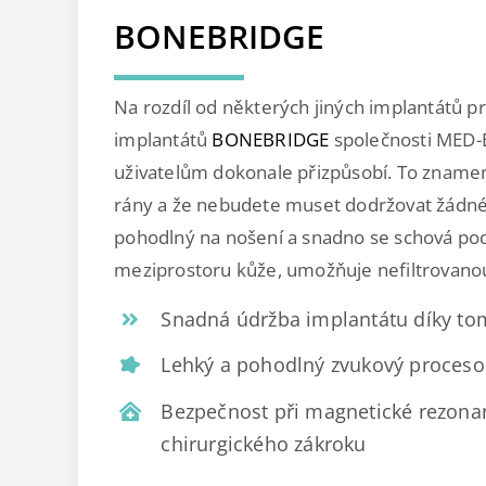
BONEBRIDGE
Na rozdíl od některých jiných implantátů pr
implantátů
BONEBRIDGE
společnosti MED-E
uživatelům dokonale přizpůsobí. To znamen
rány a že nebudete muset dodržovat žádné 
pohodlný na nošení a snadno se schová pod
meziprostoru kůže, umožňuje nefiltrovanou
Snadná údržba implantátu díky tom
Lehký a pohodlný zvukový proceso
Bezpečnost při magnetické rezonan
chirurgického zákroku