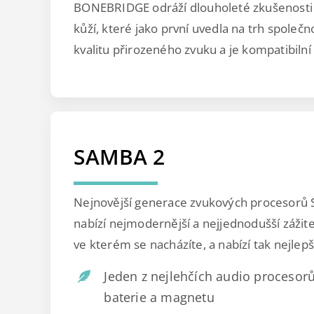
BONEBRIDGE odráží dlouholeté zkušenosti 
kůží, které jako první uvedla na trh společno
kvalitu přirozeného zvuku a je kompatibil
SAMBA 2
Nejnovější generace zvukových procesorů
nabízí nejmodernější a nejjednodušší zážite
ve kterém se nacházíte, a nabízí tak nejlepš
Jeden z nejlehčích audio procesor
baterie a magnetu