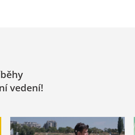
říběhy
ní vedení!