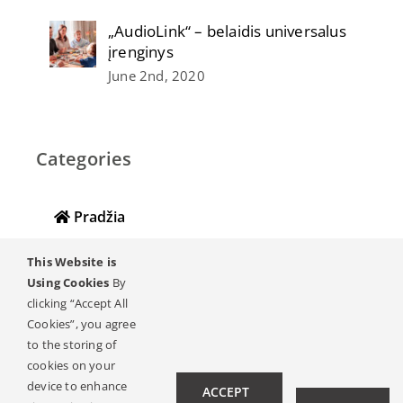
„AudioLink“ – belaidis universalus
įrenginys
June 2nd, 2020
Categories
Pradžia
Klausa & klausos praradimas
This Website is
Using Cookies
By
Klausos implantų žurnalas
clicking “Accept All
Cookies”, you agree
Klausos Ambasadoriai
to the storing of
cookies on your
Susisiekti
device to enhance
ACCEPT