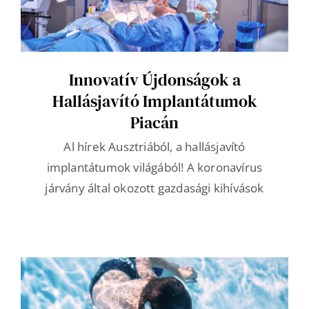
Innovatív Újdonságok a
Hallásjavító Implantátumok
Piacán
Al hírek Ausztriából, a hallásjavító
implantátumok világából! A koronavírus
járvány által okozott gazdasági kihívások