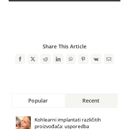
Share This Article
Facebook
X
Reddit
LinkedIn
WhatsApp
Pinterest
Vk
Email
Popular
Recent
Kohlearni implantati različitih
proizvođača: usporedba