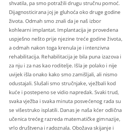
shvatila, pa smo potražili drugu stručnu pomoć.
Dijagnosticirana joj je gluhoća oko druge godine
života. Odmah smo znali da je naš izbor
kohlearni implantat. Implantacija je provedena
uspješno nešto prije njezine treće godine života,
a odmah nakon toga krenula je i intenzivna
rehabilitacija. Rehabilitacija je bila puna izazova i
za nju i za nas kao roditelje. Išla je polako i nije
uvijek išla onako kako smo zamišljali, ali nismo
odustajali. Slušali smo stručnjake, vježbali kod
kuće i postepeno se vidio napredak. Svaki trud,
svaka vježba i svaka minuta posvećenog rada su
se višestruko isplatili. Danas je naša kćer odlična
učenica trećeg razreda matematičke gimnazije,
vrlo društvena i radoznala. Obožava skijanje i