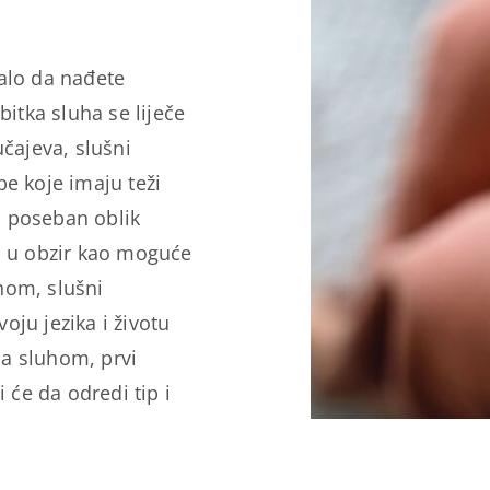
balo da nađete
bitka sluha se liječe
učajeva, slušni
be koje imaju teži
ju poseban oblik
ti u obzir kao moguće
hom, slušni
oju jezika i životu
a sluhom, prvi
i će da odredi tip i