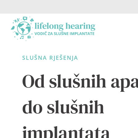
Skip
to
content
SLUŠNA RJEŠENJA
Od slušnih ap
do slušnih
implantata