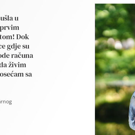
ušla u
m prvim
atom! Dok
ce gdje su
vode računa
ada živim
 osećam sa
arnog