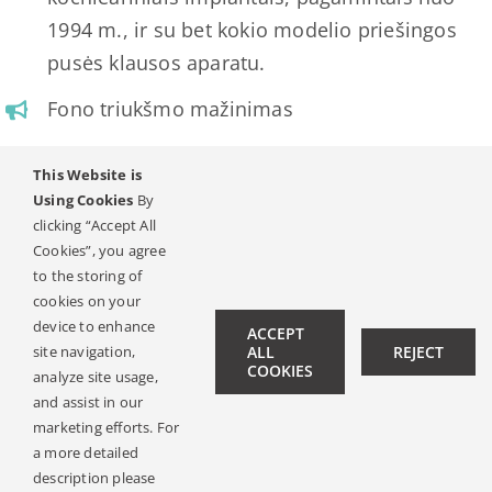
1994 m., ir su bet kokio modelio priešingos
pusės klausos aparatu.
Fono triukšmo mažinimas
Mėgaukitės patogiu ir paprastu girdėjimu visą dieną su
This Website is
šiuo garso procesoriumi! Jis prisitaiko prie garso
Using Cookies
By
clicking “Accept All
aplinkos, kurioje esate, ir užtikrina idealų veikimą
Cookies”, you agree
kiekvienoje situacijoje.
to the storing of
cookies on your
device to enhance
ACCEPT
site navigation,
ALL
REJECT
COOKIES
analyze site usage,
and assist in our
marketing efforts. For
a more detailed
description please
© Copyright 2019 -
2026 | All Rights Reserved |
Legal Notice