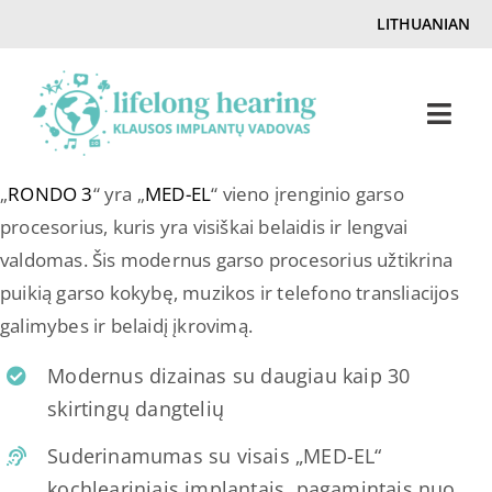
Skip
LITHUANIAN
to
content
Togg
Navi
„
RONDO 3
“ yra „
MED-EL
“ vieno įrenginio garso
Pradžia
procesorius, kuris yra visiškai belaidis ir lengvai
valdomas. Šis modernus garso procesorius užtikrina
Klausa & klausos praradimas
puikią garso kokybę, muzikos ir telefono transliacijos
galimybes ir belaidį įkrovimą.
Klausos implantų žurnalas
Modernus dizainas su daugiau kaip 30
skirtingų dangtelių
Klausos Ambasadoriai
Suderinamumas su visais „MED-EL“
kochleariniais implantais, pagamintais nuo
Susisiekti