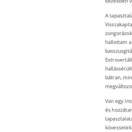
kezekben v
A tapasztal
Visszakapta
zongorázok,
hallottam a
basszusgitá
Extrovertál
hallássérül
bátran, min
megváltozo
Van egy Ins
és hozzátar
tapasztala
kövessetek