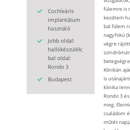
vizsgálatok
fülemre is 
Cochleáris
kezdtem ha
implantátum
bal fülem 
használó
nagyfokú (k
Jobb oldal:
végre rájöt
hallókészülék;
szindrómám
bal oldal:
betegségre 
Rondo 3
Klinikán a
is utánajá
Budapest
klinika len
Rondo 3 és 
meg. Eleint
családom és
műtét napj