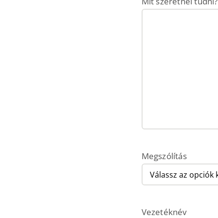
Mit szeretnél tudni?
Megszólítás
Vezetéknév