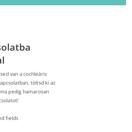
solatba
l
sed van a cochleáris
pcsolatban, töltsd ki az
hanna pedig hamarosan
csolatot!
ed fields