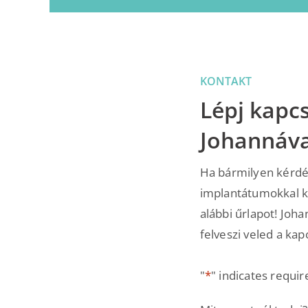
KONTAKT
Lépj kapc
Johannáva
Ha bármilyen kérdé
implantátumokkal ka
alábbi űrlapot! Jo
felveszi veled a kap
"
*
" indicates requir