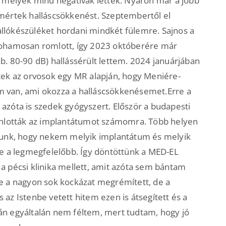
, melyek mind negatívak lettek. Nyáron már a jobb
mértek halláscsökkenést. Szeptembertől el
llókészüléket hordani mindkét fülemre. Sajnos a
rohamosan romlott, így 2023 októberére már
b. 80-90 dB) hallássérült lettem. 2024 januárjában
tek az orvosok egy MR alapján, hogy Meniére-
 van, ami okozza a halláscsökkenésemet.Erre a
azóta is szedek gyógyszert. Először a budapesti
jánlották az implantátumot számomra. Több helyen
rtunk, hogy nekem melyik implantátum és melyik
ne a legmegfelelőbb. Így döntöttünk a MED-EL
a pécsi klinika mellett, amit azóta sem bántam
e a nagyon sok kockázat megrémített, de a
 az Istenbe vetett hitem ezen is átsegített és a
án egyáltalán nem féltem, mert tudtam, hogy jó