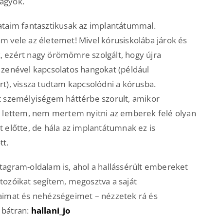
agyok.
ataim fantasztikusak az implantátummal.
m vele az életemet! Mivel kórusiskolába járok és
 ezért nagy örömömre szolgált, hogy újra
 zenével kapcsolatos hangokat (például
rt), vissza tudtam kapcsolódni a kórusba.
t személyiségem háttérbe szorult, amikor
t lettem, nem mertem nyitni az emberek felé olyan
t előtte, de hála az implantátumnak ez is
tt.
tagram-oldalam is, ahol a hallássérült embereket
tozóikat segítem, megosztva a saját
taimat és nehézségeimet – nézzetek rá és
 bátran:
hallani_jo