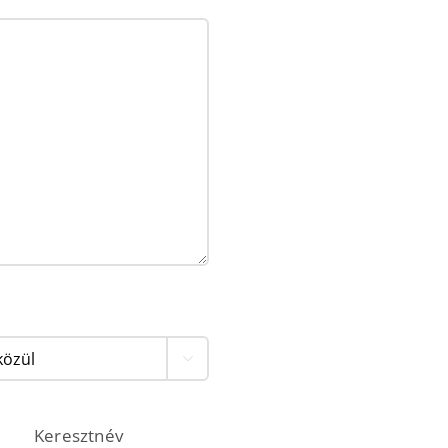

Keresztnév