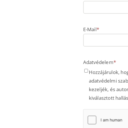
E-Mail
*
Adatvédelem
*
Hozzájárulok, ho
adatvédelmi sza
kezeljék, és aut
kiválasztott hall