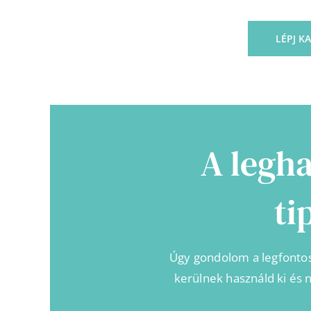
LÉPJ K
A legh
ti
Úgy gondolom a legfontos
kerülnek használd ki és n