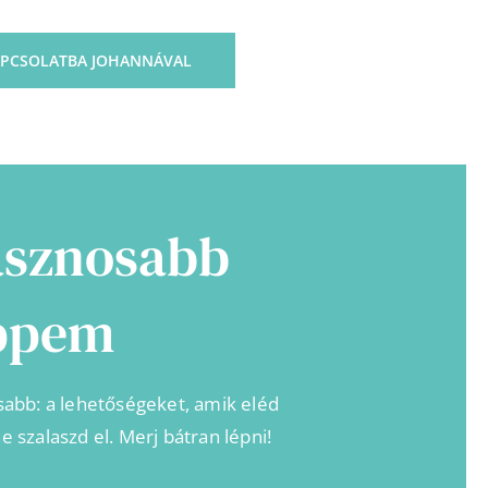
APCSOLATBA JOHANNÁVAL
asznosabb
ppem
abb: a lehetőségeket, amik eléd
e szalaszd el. Merj bátran lépni!