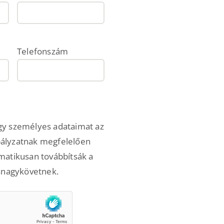
Telefonszám
gy személyes adataimat az
bályzatnak megfelelően
omatikusan továbbítsák a
ásnagykövetnek.