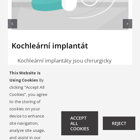
Kochleární implantát
Kochleární implantáty jsou chirurgicky
implantované sluchové systémy, které se
This Website is
skládají ze dvou částí: zvukového
Using Cookies
By
procesoru a implantátu. Kochleární
clicking “Accept All
implantáty se používají k léčbě těžké až
Cookies”, you agree
to the storing of
velmi těžké senzorineurální ztráty sluchu.
cookies on your
device to enhance
ACCEPT
LEARN MORE
site navigation,
ALL
REJECT
COOKIES
analyze site usage,
and assist in our