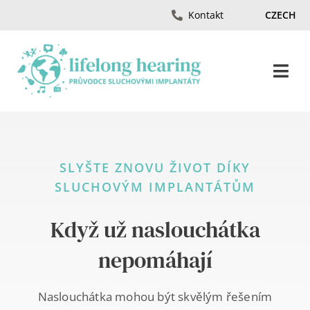
Skip
Kontakt
CZECH
to
content
Togg
Navi
Úvod
SLYŠTE ZNOVU ŽIVOT DÍKY
Ztráta sluchu
SLUCHOVÝM IMPLANTÁTŮM
Časopis
Když už naslouchátka
nepomáhají
Materiály
Naslouchátka mohou být skvělým řešením
Ambasadori Sluchu