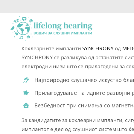
Skip
to
content
Кохлеарните импланти
SYNCHRONY
од
MED
SYNCHRONY се разликува од останатите сис
електродни низи што се прилагодени за сек
Најприродно слушачко искуство бла
Прилагодување на идните развојни 
Безбедност при снимања со магнетна
За кандидатите за кохлеарни импланти, сиг
имплантот е дел од слушниот систем што ќе