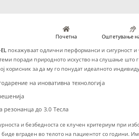
Почетна
Оштетување на
-EL
покажуваат одлични перформанси и сигурност и ч
теми поради природното искуство на слушање што г
ој корисник за да му го понудат идеалното индиви
годарение на иновативна технологија
решенија
 резонанца до 3.0 Тесла
урноста и безбедноста се клучен критериум при избо
 биде вграден во телото на пациентот со години. И