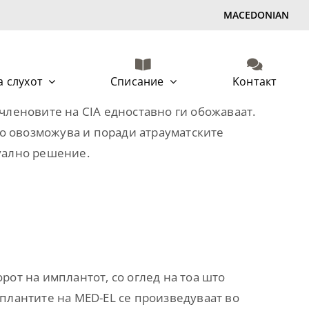
MACEDONIAN
 слухот
Списание
Kонтакт
леновите на CIA едноставно ги обожаваат.
о овозможува и поради атрауматските
дуално решение.
рот на имплантот, со оглед на тоа што
мплантите на MED-EL се произведуваат во