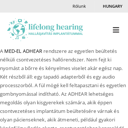
Skip
Rólunk
HUNGARY
to
content
Togg
Navi
A
MED-EL
ADHEAR
rendszere az egyetlen beültetés
Home
nélküli csontvezetéses hallórendszer. Nem fejt ki
nyomást a bőrre és kényelmes viselet akár egész nap.
Hallás & Halláskárosodás
Két részből áll: egy tapadó adapterből és egy audio
processzorból. A fül mögé kell feltapasztani és egyetlen
Magazin
gombnyomással indítható. Az ADHEAR lehetséges
megoldás olyan kisgyerekek számára, akik éppen
Hallásnagyköveteink
csontvezetéses implantátum beültetésére várnak és
olyan pácienseknek, akik átmeneti, például gyakori
Kapcsolat