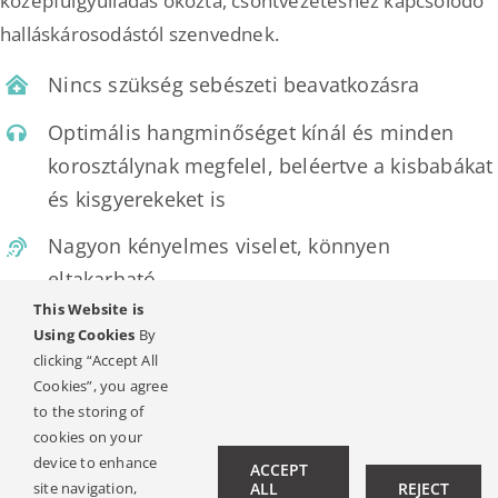
középfülgyulladás okozta, csontvezetéshez kapcsolódó
halláskárosodástól szenvednek.
Nincs szükség sebészeti beavatkozásra
Optimális hangminőséget kínál és minden
korosztálynak megfelel, beléertve a kisbabákat
és kisgyerekeket is
Nagyon kényelmes viselet, könnyen
eltakarható
This Website is
Hosszú, akár 300 órás akkumulátor élettartam
Using Cookies
By
clicking “Accept All
Mivel a rendszer működtetéséhez nincs szükség
Cookies”, you agree
to the storing of
beültetésre, felhelyezés után azonnal használható. Ez
cookies on your
azt is jelenti, hogy mielőtt a készülék mellett dönt
device to enhance
ACCEPT
kipróbálhatja, vajon megfelelően segít-e a hallásban.
site navigation,
ALL
REJECT