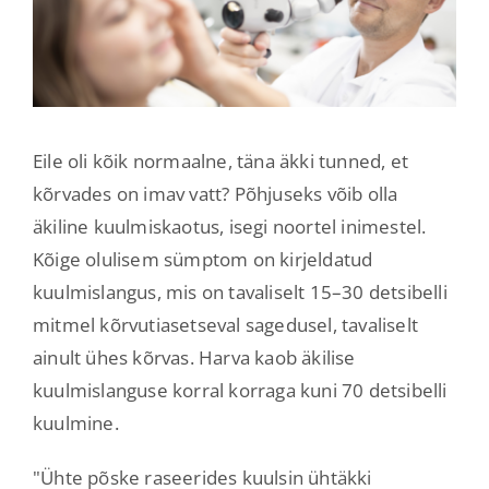
Eile oli kõik normaalne, täna äkki tunned, et
kõrvades on imav vatt? Põhjuseks võib olla
äkiline kuulmiskaotus, isegi noortel inimestel.
Kõige olulisem sümptom on kirjeldatud
kuulmislangus, mis on tavaliselt 15–30 detsibelli
mitmel kõrvutiasetseval sagedusel, tavaliselt
ainult ühes kõrvas. Harva kaob äkilise
kuulmislanguse korral korraga kuni 70 detsibelli
kuulmine.
"Ühte põske raseerides kuulsin ühtäkki