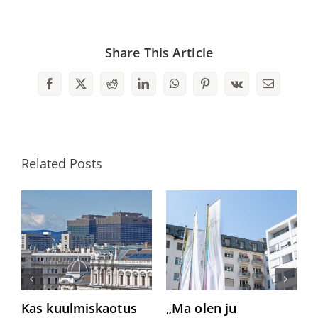
Share This Article
Facebook
X
Reddit
LinkedIn
WhatsApp
Pinterest
Vk
Email
Related Posts
Kas kuulmiskaotus
„Ma olen ju
K