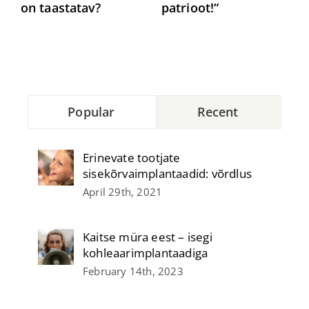
on taastatav?
patrioot!“
o
t
Popular
Recent
Erinevate tootjate
sisekõrvaimplantaadid: võrdlus
April 29th, 2021
Kaitse müra eest – isegi
kohleaarimplantaadiga
February 14th, 2023