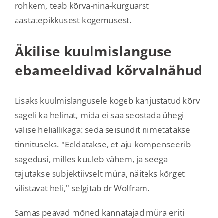
rohkem, teab kõrva-nina-kurguarst
aastatepikkusest kogemusest.
Äkilise kuulmislanguse
ebameeldivad kõrvalnähud
Lisaks kuulmislangusele kogeb kahjustatud kõrv
sageli ka helinat, mida ei saa seostada ühegi
välise heliallikaga: seda seisundit nimetatakse
tinnituseks. "Eeldatakse, et aju kompenseerib
sagedusi, milles kuuleb vähem, ja seega
tajutakse subjektiivselt müra, näiteks kõrget
vilistavat heli," selgitab dr Wolfram.
Samas peavad mõned kannatajad müra eriti