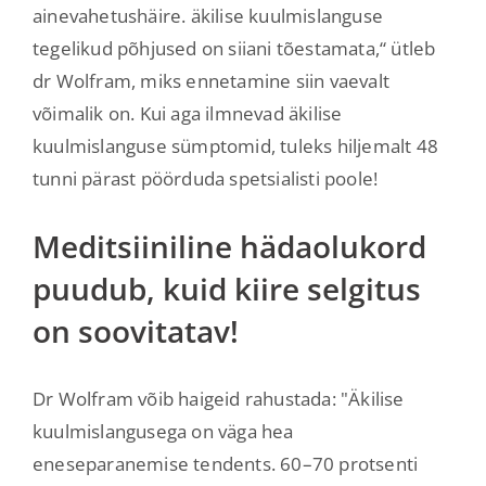
ainevahetushäire. äkilise kuulmislanguse
tegelikud põhjused on siiani tõestamata,“ ütleb
dr Wolfram, miks ennetamine siin vaevalt
võimalik on. Kui aga ilmnevad äkilise
kuulmislanguse sümptomid, tuleks hiljemalt 48
tunni pärast pöörduda spetsialisti poole!
Meditsiiniline hädaolukord
puudub, kuid kiire selgitus
on soovitatav!
Dr Wolfram võib haigeid rahustada: "Äkilise
kuulmislangusega on väga hea
eneseparanemise tendents. 60–70 protsenti