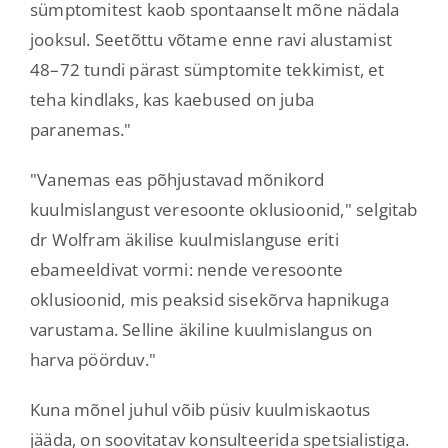
sümptomitest kaob spontaanselt mõne nädala
jooksul. Seetõttu võtame enne ravi alustamist
48–72 tundi pärast sümptomite tekkimist, et
teha kindlaks, kas kaebused on juba
paranemas."
"Vanemas eas põhjustavad mõnikord
kuulmislangust veresoonte oklusioonid," selgitab
dr Wolfram äkilise kuulmislanguse eriti
ebameeldivat vormi: nende veresoonte
oklusioonid, mis peaksid sisekõrva hapnikuga
varustama. Selline äkiline kuulmislangus on
harva pöörduv."
Kuna mõnel juhul võib püsiv kuulmiskaotus
jääda, on soovitatav konsulteerida spetsialistiga.