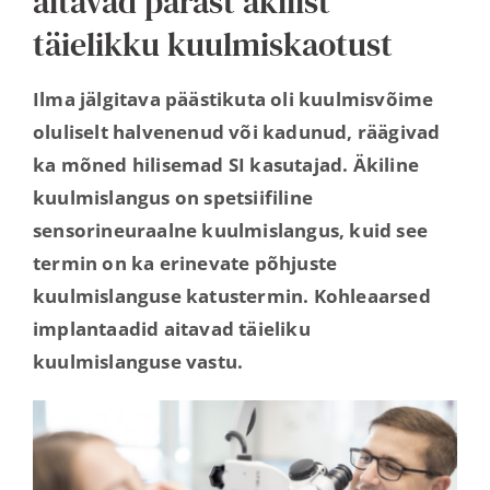
aitavad pärast äkilist
täielikku kuulmiskaotust
Ilma jälgitava päästikuta oli kuulmisvõime
oluliselt halvenenud või kadunud, räägivad
ka mõned hilisemad SI kasutajad. Äkiline
kuulmislangus on spetsiifiline
sensorineuraalne kuulmislangus, kuid see
termin on ka erinevate põhjuste
kuulmislanguse katustermin. Kohleaarsed
implantaadid aitavad täieliku
kuulmislanguse vastu.