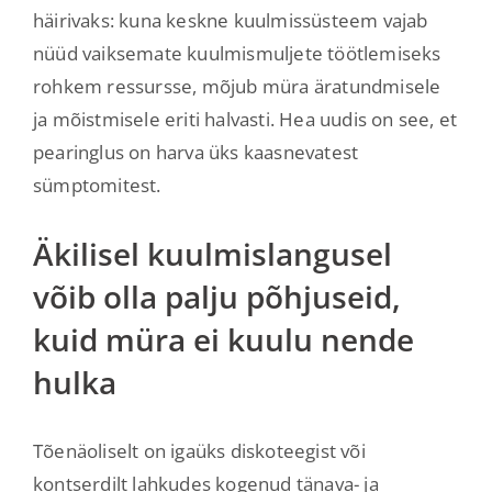
häirivaks: kuna keskne kuulmissüsteem vajab
nüüd vaiksemate kuulmismuljete töötlemiseks
rohkem ressursse, mõjub müra äratundmisele
ja mõistmisele eriti halvasti. Hea uudis on see, et
pearinglus on harva üks kaasnevatest
sümptomitest.
Äkilisel kuulmislangusel
võib olla palju põhjuseid,
kuid müra ei kuulu nende
hulka
Tõenäoliselt on igaüks diskoteegist või
kontserdilt lahkudes kogenud tänava- ja