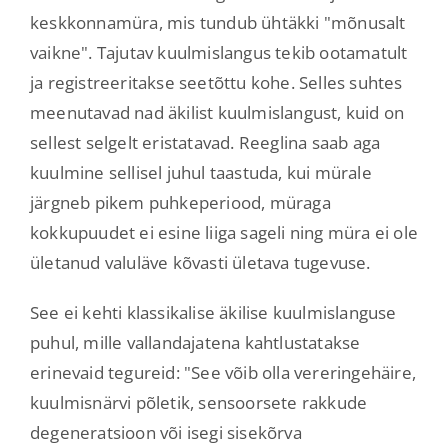
keskkonnamüra, mis tundub ühtäkki "mõnusalt
vaikne". Tajutav kuulmislangus tekib ootamatult
ja registreeritakse seetõttu kohe. Selles suhtes
meenutavad nad äkilist kuulmislangust, kuid on
sellest selgelt eristatavad. Reeglina saab aga
kuulmine sellisel juhul taastuda, kui mürale
järgneb pikem puhkeperiood, müraga
kokkupuudet ei esine liiga sageli ning müra ei ole
ületanud valuläve kõvasti ületava tugevuse.
See ei kehti klassikalise äkilise kuulmislanguse
puhul, mille vallandajatena kahtlustatakse
erinevaid tegureid: "See võib olla vereringehäire,
kuulmisnärvi põletik, sensoorsete rakkude
degeneratsioon või isegi sisekõrva