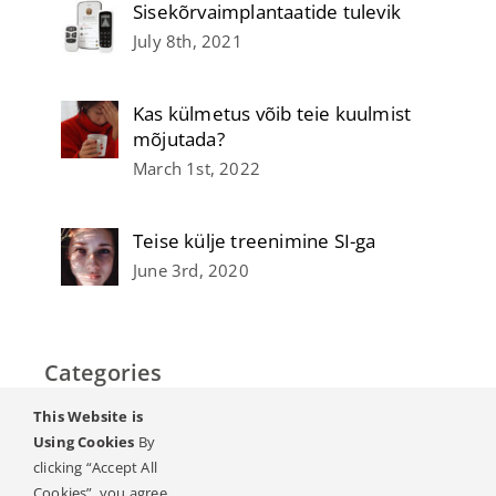
Sisekõrvaimplantaatide tulevik
July 8th, 2021
Kas külmetus võib teie kuulmist
mõjutada?
March 1st, 2022
Teise külje treenimine SI-ga
June 3rd, 2020
Categories
This Website is
Home
Using Cookies
By
clicking “Accept All
Kuulmine & kuulmislangus
Cookies”, you agree