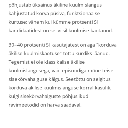
põhjustab üksainus äkiline kuulmislangus
kahjustatud kõrva püsiva, funktsionaalse
kurtuse: vähem kui kümme protsenti SI
kandidaatidest on sel viisil kuulmise kaotanud.
30–40 protsenti SI kasutajatest on aga "korduva
äkilise kuulmiskaotuse" tõttu kurdiks jäänud.
Tegemist ei ole klassikalise äkilise
kuulmislangusega, vaid episoodiga mõne teise
sisekõrvahaiguse käigus. Seetõttu on selgitus
korduva äkilise kuulmislanguse korral kasulik,
kuigi sisekõrvahaiguste põhjuslikud
ravimeetodid on harva saadaval.