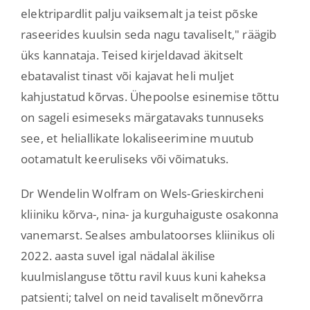
elektripardlit palju vaiksemalt ja teist põske
raseerides kuulsin seda nagu tavaliselt," räägib
üks kannataja. Teised kirjeldavad äkitselt
ebatavalist tinast või kajavat heli muljet
kahjustatud kõrvas. Ühepoolse esinemise tõttu
on sageli esimeseks märgatavaks tunnuseks
see, et heliallikate lokaliseerimine muutub
ootamatult keeruliseks või võimatuks.
Dr Wendelin Wolfram on Wels-Grieskircheni
kliiniku kõrva-, nina- ja kurguhaiguste osakonna
vanemarst. Sealses ambulatoorses kliinikus oli
2022. aasta suvel igal nädalal äkilise
kuulmislanguse tõttu ravil kuus kuni kaheksa
patsienti; talvel on neid tavaliselt mõnevõrra