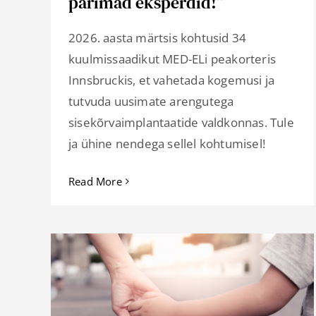
parimad eksperdid!”
2026. aasta märtsis kohtusid 34
kuulmissaadikut MED-ELi peakorteris
Innsbruckis, et vahetada kogemusi ja
tutvuda uusimate arengutega
sisekõrvaimplantaatide valdkonnas. Tule
ja ühine nendega sellel kohtumisel!
Read More