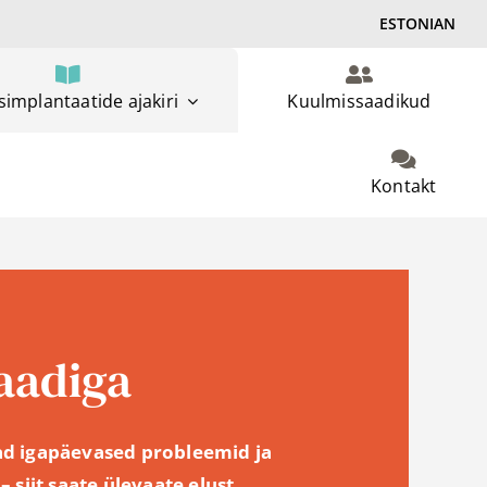
ESTONIAN
implantaatide ajakiri
Kuulmissaadikud
Kontakt
aadiga
ad igapäevased probleemid ja
 siit saate ülevaate elust