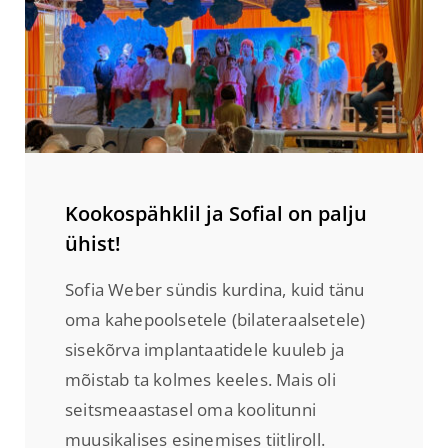
Kookospähklil ja Sofial on palju
ühist!
Sofia Weber sündis kurdina, kuid tänu
oma kahepoolsetele (bilateraalsetele)
sisekõrva implantaatidele kuuleb ja
mõistab ta kolmes keeles. Mais oli
seitsmeaastasel oma koolitunni
muusikalises esinemises tiitliroll.