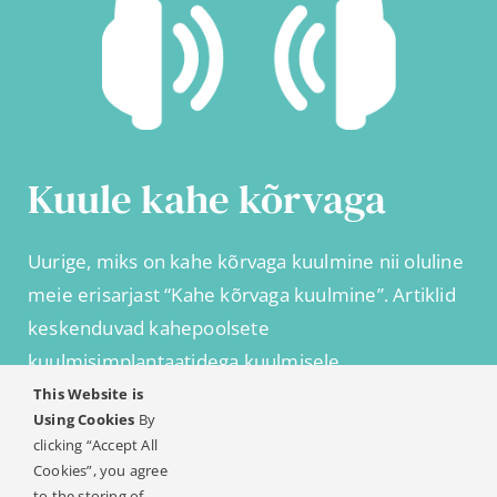
Kuule kahe kõrvaga
Uurige, miks on kahe kõrvaga kuulmine nii oluline
meie erisarjast “Kahe kõrvaga kuulmine”. Artiklid
keskenduvad kahepoolsete
kuulmisimplantaatidega kuulmisele,
kuuldeaparaadi ja kuulmisimplantaadi
This Website is
Using Cookies
By
kombinatsioonile, ühepoolsele kurtusele ja paljule
clicking “Accept All
muule.
Cookies”, you agree
to the storing of