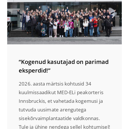
“Kogenud kasutajad on parimad
eksperdid!”
2026. aasta märtsis kohtusid 34
kuulmissaadikut MED-ELi peakorteris
Innsbruckis, et vahetada kogemusi ja
tutvuda uusimate arengutega
sisekõrvaimplantaatide valdkonnas.
Tule ja ühine nendega sellel kohtumisel!