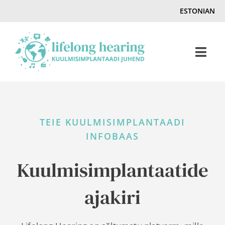
Skip
ESTONIAN
to
content
Togg
Navi
Home
TEIE KUULMISIMPLANTAADI
Kuulmine & kuulmislangus
INFOBAAS
Kuulmisimplantaatide ajakiri
Kuulmisimplantaatide
ajakiri
Kuulmissaadikud
Kontakt