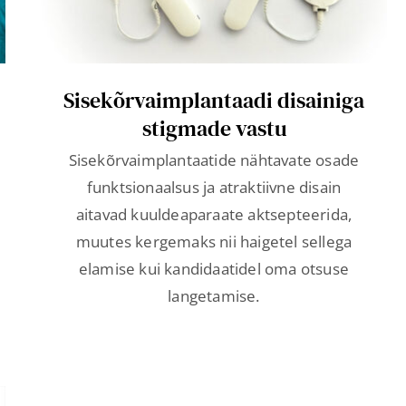
Sisekõrvaimplantaadi disainiga
stigmade vastu
Sisekõrvaimplantaatide nähtavate osade
funktsionaalsus ja atraktiivne disain
aitavad kuuldeaparaate aktsepteerida,
muutes kergemaks nii haigetel sellega
elamise kui kandidaatidel oma otsuse
langetamise.