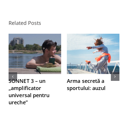
Related Posts
SONNET 3 – un
Arma secretă a
M
„amplificator
sportului: auzul
s
universal pentru
a
ureche”
i