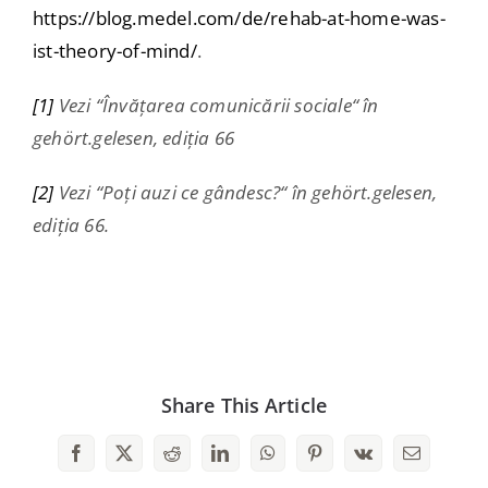
https://blog.medel.com/de/rehab-at-home-was-
ist-theory-of-mind/
.
[1]
Vezi “Învățarea comunicării sociale“ în
gehört.gelesen, ediția 66
[2]
Vezi “Poți auzi ce gândesc?“ în gehört.gelesen,
ediția 66.
Share This Article
Facebook
X
Reddit
LinkedIn
WhatsApp
Pinterest
Vk
Email