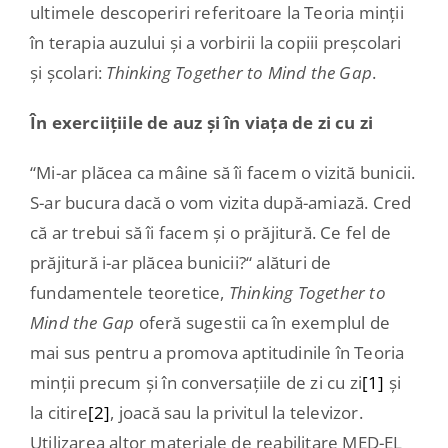
ultimele descoperiri referitoare la Teoria minții
în terapia auzului și a vorbirii la copiii preșcolari
și școlari:
Thinking Together to Mind the Gap
.
În exerciițiile de auz și în viața de zi cu zi
“Mi-ar plăcea ca mâine să îi facem o vizită bunicii.
S-ar bucura dacă o vom vizita după-amiază. Cred
că ar trebui să îi facem și o prăjitură. Ce fel de
prăjitură i-ar plăcea bunicii?“ alături de
fundamentele teoretice,
Thinking Together to
Mind the Gap
oferă sugestii ca în exemplul de
mai sus pentru a promova aptitudinile în Teoria
minții precum și în conversațiile de zi cu zi
[1]
și
la citire
[2]
, joacă sau la privitul la televizor.
Utilizarea altor materiale de reabilitare MED-EL