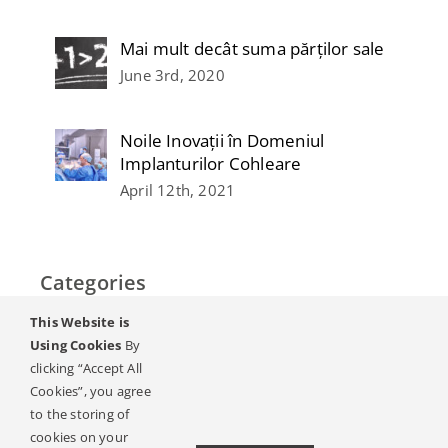
Mai mult decât suma părților sale
June 3rd, 2020
Noile Inovații în Domeniul
Implanturilor Cohleare
April 12th, 2021
Categories
This Website is
Home
Using Cookies
By
clicking “Accept All
Auzul & Hipoacuzia
Cookies”, you agree
to the storing of
Revista de implanturi auditive
cookies on your