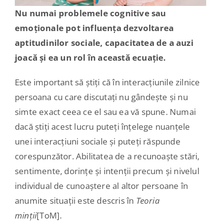
Contact
Nu numai problemele cognitive sau
emoționale pot influența dezvoltarea
aptitudinilor sociale, capacitatea de a auzi
joacă și ea un rol în această ecuație.
Este important să știți că în interacțiunile zilnice
persoana cu care discutați nu gândește și nu
simte exact ceea ce el sau ea vă spune. Numai
dacă știți acest lucru puteți înțelege nuanțele
unei interacțiuni sociale și puteți răspunde
corespunzător. Abilitatea de a recunoaște stări,
sentimente, dorințe și intenții precum și nivelul
individual de cunoaștere al altor persoane în
anumite situații este descris în
Teoria
minții
[ToM].