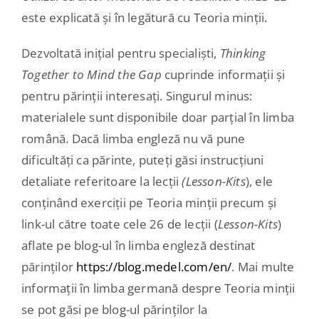
este explicată și în legătură cu Teoria minții.
Dezvoltată inițial pentru specialiști,
Thinking
Together to Mind the Gap
cuprinde informații și
pentru părinții interesați. Singurul minus:
materialele sunt disponibile doar parțial în limba
română. Dacă limba engleză nu vă pune
dificultăți ca părinte, puteți găsi instrucțiuni
detaliate referitoare la lecții
(Lesson-Kits
), ele
conținând exerciții pe Teoria minții precum și
link-ul către toate cele 26 de lecții (
Lesson-Kits
)
aflate pe blog-ul în limba engleză destinat
părinților
https://blog.medel.com/en/
. Mai multe
informații în limba germană despre Teoria minții
se pot găsi pe blog-ul părinților la