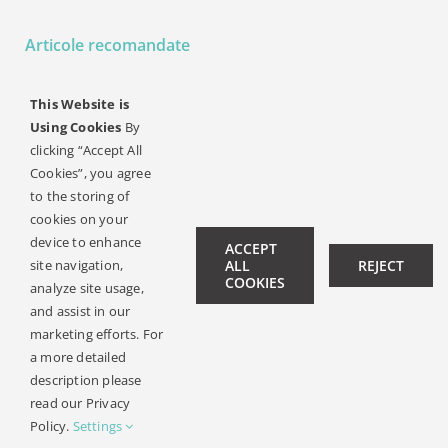
Articole recomandate
Citiți povești captivante
This Website is
Using Cookies
By
despre utilizatorii de
clicking “Accept All
implanturi cohleare!
Cookies”, you agree
to the storing of
cookies on your
device to enhance
ACCEPT
REVISTĂ ONLINE
site navigation,
ALL
REJECT
COOKIES
analyze site usage,
and assist in our
marketing efforts. For
a more detailed
description please
© Copyright 2019 -
2026 | All Rights Reserved |
Legal Notice
read our Privacy
| Design:
Philipp Hicker
|
Data Privacy
Policy.
Settings