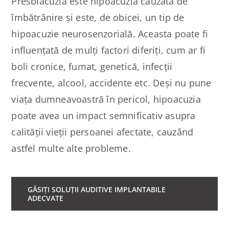
Presbiacuzia este hipoacuzia cauzată de
îmbătrânire și este, de obicei, un tip de
hipoacuzie neurosenzorială. Aceasta poate fi
influențată de mulți factori diferiți, cum ar fi
boli cronice, fumat, genetică, infecții
frecvente, alcool, accidente etc. Deși nu pune
viața dumneavoastră în pericol, hipoacuzia
poate avea un impact semnificativ asupra
calității vieții persoanei afectate, cauzând
astfel multe alte probleme.
GĂSIȚI SOLUȚII AUDITIVE IMPLANTABILE
ADECVATE