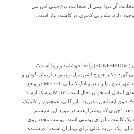
ا ضخامت آن تنها نیمی از ضخامت نوع قبلی اش می
وجود دارد. مته زنی کمتری در کاشت نیاز است،
” کاشت ایمپلنت جدید شنوایی ( BONEBRIDGE) واقعا خوشایند و زیبا است”،
ی گوید. دکتر جورج اشپرینزل، رئیس دپارتمان گوش و
حلق و بینی در کلینیک دانشگاه شهر سن پولتن، در وبلاگ کمپانی MED-EL در واقع
BCI602 یکی دیگر از ایمپلنت‌های انتقال استخوان فعال است. More پزشک ارشد
Priv Doz. دکتر Astrid Magele، فوق لیسانس مدیریت بازرگانی، همچنین از کلینیک
هد: “چیزی که بیشترازهمه در مورد این سیستم
 یک کاشت ماورای پوستی است. پوست مجدد روی
ین یک مزیت عالی برای بیماران است.” فرستنده