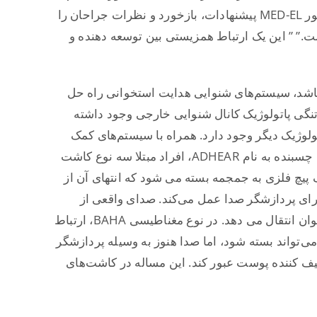
توسعه بیشتر کمک کرده‌اند. دکتر Rasse می گوید : ” اینکه چطور MED-EL پیشنهادات، بازخورد و نظرات جراحان را
.” ” این یک ارتباط همزیستی بین توسعه دهنده و
شد، سیستم‌های شنوایی هدایت استخوانی راه حل
 تنگی پاتولوژیک کانال شنوایی خارجی وجود داشته
اتولوژیک دیگر وجود دارد. همراه با سیستم‌های کمک
شنوایی هدایت استخوانی سنتی وهمچنین وسیله کمک شنوایی چسبنده به نام ADHEAR، افراد مبتلا سه نوع کاشت
ستخوانی در دسترس دارند. در نوع مرسوم BAHA، یک پیچ فلزی به جمجمه بسته می شود که انتهای آن از
برای پردازشگر صدا عمل می‌کند. صدای واقعی از
پردازشگر ساطع می‌شود، ارتباط دهنده‌ی سریع آن را به استخوان انتقال می دهد. در نوع مغناطیسی BAHA، ارتباط
تواند بسته شود، اما صدا هنوز به وسیله پردازشگر
یف کننده پوست عبور کند. این مساله در کاشت‌های