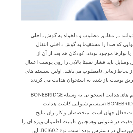
توانند در مقادیر مطلوب و دلخواه به گوش داخلی
شنوایی که صدا را مستقیما به گوش داخلی انتقال
یا نوارها موجود بودند، کودکان هم بعد از آن از
 وسایل باید فشار نسبتا بالایی را روی پوست اعمال
از لحاظ زیبایی نامطلوب می‌باشد. اولین سیستم های
طریق پوست باز شده به استخوان هدایت می کردند.
در سال 2012 ، کمپانی MED-EL استاندارد جدیدی را در سیستم های هدایت استخوانی به وسیله BONEBRIDGE
(سیستم شنوایی کاشت هدایت استخوانی) راه اندازی کرد. BONEBRIDGE (سیستم شنوایی کاشت هدایت
 فعال جهان است. متخصصان و کاربران نتایج
وفقیت در شنوایی وهمچنین قابلیت اطمینان ویژه ای را
. ایمپلنت جدیدی برای این سیستم از زمان تغییرسال در دسترس بوده است. نوع BCI602. این