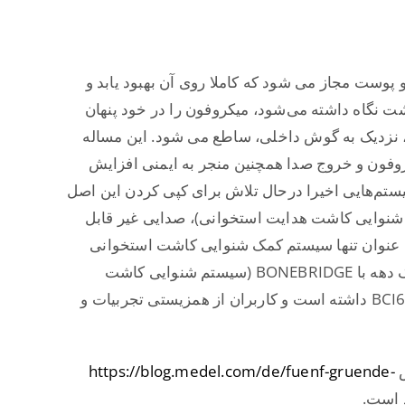
وست مجاز می شود که کاملا روی آن بهبود یابد و
نگاه داشته می‌شود، میکروفون را در خود پنهان
، نزدیک به گوش داخلی، ساطع می شود. این مساله
روفون و خروج صدا همچنین منجر به ایمنی افزایش
یستم‌هایی اخیرا درحال تلاش برای کپی کردن این اصل
 متفاوت بوده باشند، BONEBRIDGE (سیستم شنوایی کاشت هدایت استخوانی)، صدایی غیر قابل
به عنوان تنها سیستم کمک شنوایی کاشت استخوانی
فعال بر اساس الکترومغناطیس می‌باشد. تجربیات نزدیک به یک دهه با BONEBRIDGE (سیستم شنوایی کاشت
هدایت استخوانی) تاثیر زیادی در جهت پیشرفت مدل جدید BCI602 داشته است و کاربران از همزیستی تجربیات و
https://blog.medel.com/de/fuenf-gruende-
 است.