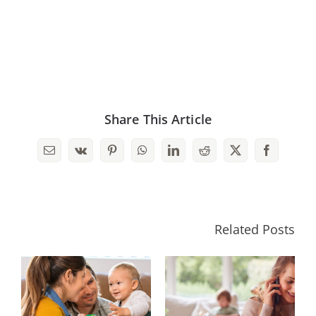
Share This Article
Email
Vk
Pinterest
WhatsApp
LinkedIn
Reddit
Facebook
X
Related Posts