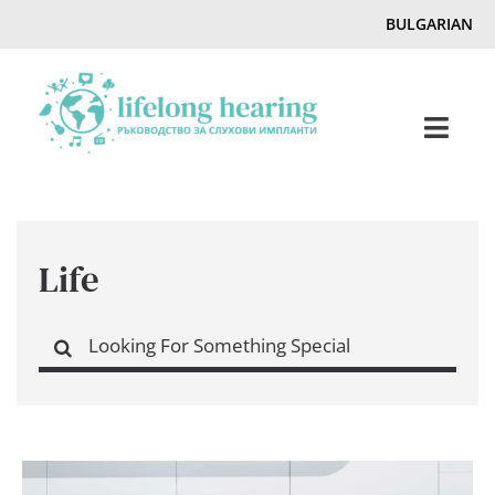
Skip
BULGARIAN
to
content
Toggl
Navig
Home
Life
Слух & Загуба на слуха
Search
Списание
for:
Hearing Ambassadors