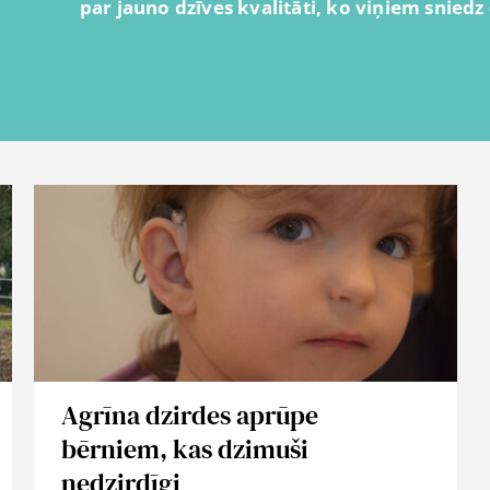
par jauno dzīves kvalitāti, ko viņiem sniedz 
Agrīna dzirdes aprūpe
bērniem, kas dzimuši
nedzirdīgi