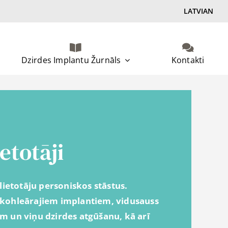
LATVIAN
Dzirdes Implantu Žurnāls
Kontakti
etotāji
lietotāju personiskos stāstus.
ar kohleārajiem implantiem, vidusauss
 un viņu dzirdes atgūšanu, kā arī