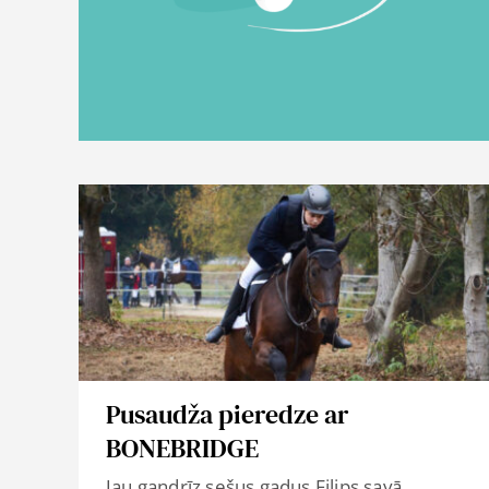
Pusaudža pieredze ar
BONEBRIDGE
Jau gandrīz sešus gadus Filips savā