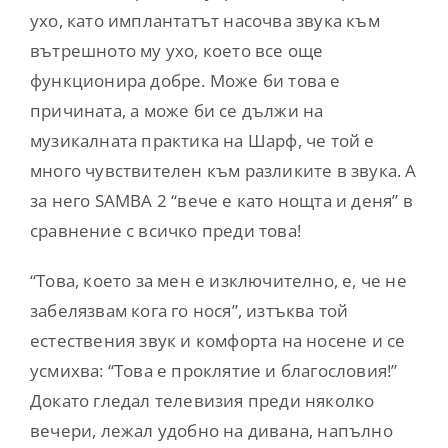
ухо, като имплантатът насочва звука към
вътрешното му ухо, което все още
функционира добре. Може би това е
причината, а може би се дължи на
музикалната практика на Шарф, че той е
много чувствителен към разликите в звука. А
за него SAMBA 2 “вече е като нощта и деня” в
сравнение с всичко преди това!
“Това, което за мен е изключително, е, че не
забелязвам кога го нося”, изтъква той
естествения звук и комфорта на носене и се
усмихва: “Това е проклятие и благословия!”
Докато гледал телевизия преди няколко
вечери, лежал удобно на дивана, напълно