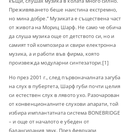
къщи, слушах музика в колата много силно.
Преживяването беше наистина екстремно,
но мина добре.” Музиката е съществена част
от живота на Мориц Шарф. Не само че обича
да слуша музика още от детството си, но и
самият той композира и свири електронна
музика, а и работи във фирма, която
произвежда модуларни синтезатори.[1]
Но през 2001 г., след първоначалната загуба
на слух в пубертета, Шарф губи почти целия
си естествен слух в лявото ухо. Разочарован
от конвенционалните слухови апарати, той
избира имплантатната система BONEBRIDGE
– и още от началото е убеден от
балансирания звук. През февруари