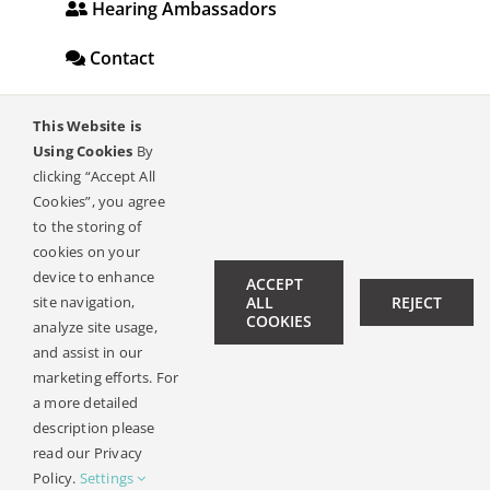
Hearing Ambassadors
Contact
This Website is
© Copyright 2019 -
2026 | All Rights Reserved |
Legal Notice
Using Cookies
By
| Design:
Philipp Hicker
|
Data Privacy
clicking “Accept All
Cookies”, you agree
to the storing of
cookies on your
device to enhance
ACCEPT
site navigation,
ALL
REJECT
COOKIES
analyze site usage,
and assist in our
marketing efforts. For
a more detailed
description please
read our Privacy
Policy.
Settings