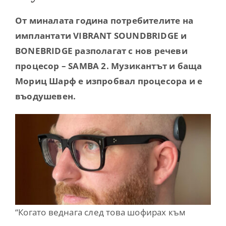
Contact
От миналата година потребителите на
имплантати VIBRANT SOUNDBRIDGE и
BONEBRIDGE разполагат с нов речеви
процесор – SAMBA 2. Музикантът и баща
Мориц Шарф е изпробвал процесора и е
въодушевен.
“Когато веднага след това шофирах към