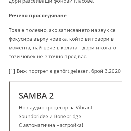
дори разсейващи фонови гласове.
Речево проследяване
Това е полезно, ако записването на звук се
фокусира върху човека, който ви говори в
момента, най-вече в колата – дори и когато
този човек не е точно пред вас.
[1] Виж портрет в gehört.gelesen, брой 3.2020
SAMBA 2
Нов аудиопроцесор за Vibrant
Soundbridge и Bonebridge
С автоматична настройка!