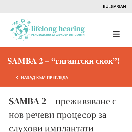
Skip
BULGARIAN
to
content
Toggl
Navig
Home
SAMBA 2 – “гигантски скок”!
Слух & Загуба на слуха
НАЗАД КЪМ ПРЕГЛЕДА
Списание
SAMBA 2 – преживяване с
нов речеви процесор за
Hearing Ambassadors
слухови имплантати