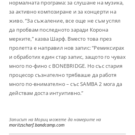
нормалната програма: за слушане на музика,
за активно композиране и за концерти на
живо. “За съжаление, все още не съм успял
да пробвам последното заради Корона
мерките,” казва Шарф. Вместо това през
пролетта е направил нов запис: “Ремиксирах
и обработих един стар запис, защото го чувах
много по-фино с BONEBRIDGE. Но със стария
процесор съзнателно трябваше да работя
много по-внимателно – със SAMBA 2 мога да
действам доста интуитивно.”
Записът на Мориц можете да намерите на
moritzscharf.bandcamp.com