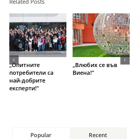
Related Posts
„Опитните
„Влюбих се във
потребители са
Виена!“
най-добрите
п
експерти!“
Popular
Recent