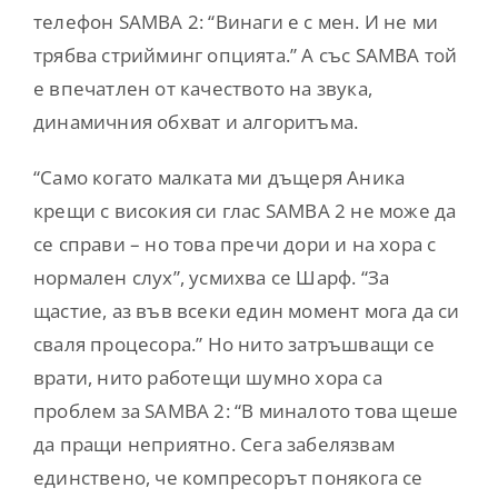
телефон SAMBA 2: “Винаги е с мен. И не ми
трябва стрийминг опцията.” А със SAMBA той
е впечатлен от качеството на звука,
динамичния обхват и алгоритъма.
“Само когато малката ми дъщеря Аника
крещи с високия си глас SAMBA 2 не може да
се справи – но това пречи дори и на хора с
нормален слух”, усмихва се Шарф. “За
щастие, аз във всеки един момент мога да си
сваля процесора.” Но нито затръшващи се
врати, нито работещи шумно хора са
проблем за SAMBA 2: “В миналото това щеше
да пращи неприятно. Сега забелязвам
единствено, че компресорът понякога се