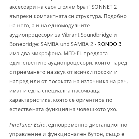
аксесоари на своя „голям брат“ SONNET 2
въпреки компактната си структура. Подобно
на него, а и на едномодулните
аудиопроцесори за Vibrant Soundbridge и
Bonebridge: SAMBA und SAMBA 2 -
RONDO 3
има два микрофона. MED-EL предлага
единствените аудиопроцесори, които наред
с приемането на звук от всички посоки и
напред или от посоката на източника на реч,
имат и една специална насочваща
характеристика, която се ориентира по
естествената функция на човешкото ухо.
FineTuner Echo
, едновременно дистанционно
управление и функционален бутон, също е