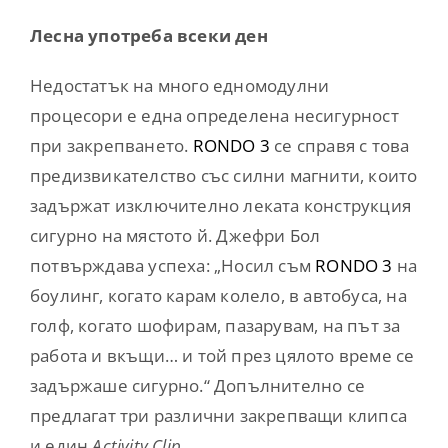
Лесна употреба всеки ден
Недостатък на много едномодулни
процесори е една определена несигурност
при закрепването.
RONDO 3
се справя с това
предизвикателство със силни магнити, които
задържат изключително леката конструкция
сигурно на мястото й. Джефри Бол
потвърждава успеха: „Носил съм
RONDO 3
на
боулинг, когато карам колело, в автобуса, на
голф, когато шофирам, пазарувам, на път за
работа и вкъщи… и той през цялото време се
задържаше сигурно.“ Допълнително се
предлагат три различни закрепващи клипса
и един
Activity Clip
.