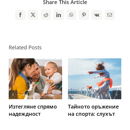
Share This Article
Facebook
X
Reddit
LinkedIn
WhatsApp
Pinterest
Vk
Email
Related Posts
Изтегляне спрямо
Тайното оръжение
надеждност
на спорта: слухът
б