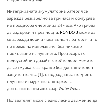
Интегрираната акумулаторна батерия се
зарежда безкабелно за три часа и осигурява
на процесора енергия за 24 часа. Ако трябва
да издържи и през нощта,
RONDO 3
може да
се зарежда дори и чрез външна батерия, и то
по време на използване, без никакво
прекъсване на чуването. Процесорът с
водоустойчив дизайн, с който дори можете
да се гмуркате за кратко без допълнителен
защитен калъф
[1], е подходящ за по-дълго
плуване и гмуркане с шнорхел с
допълнителния аксесоар
WaterWear
.
Ползвателят може с едно лесно движение да