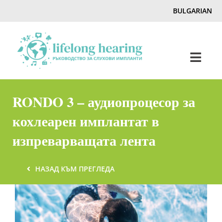
Skip
BULGARIAN
to
content
Toggl
Navig
Home
RONDO 3 – аудиопроцесор за
кохлеарен имплантат в
Слух & Загуба на слуха
изпреварващата лента
Списание
НАЗАД КЪМ ПРЕГЛЕДА
Hearing Ambassadors