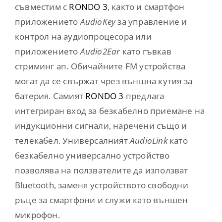
съвместим с
RONDO 3
, както и смартфон
приложението
AudioKey
за управление и
контрол на аудиопроцесора или
приложението
Audio2Ear
като гъвкав
стриминг ап. Обичайните FM устройства
могат да се свържат чрез външна кутия за
батерия. Самият
RONDO 3
предлага
интегриран вход за безкабелно приемане на
индукционни сигнали, наречени също и
телекабел. Универсалният
AudioLink
като
безкабелно универсално устройство
позволява на ползвателите да използват
Bluetooth, заменя устройството свободни
ръце за смартфони и служи като външен
микрофон.