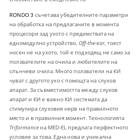
RONDO 3
съчетава убедителните параметри
на обработка на предлаганите в момента
процесори зад ухото с предимствата на
едномодулно устройство.
Off-the-ear,
тоест
носен не на ухото, той е подходящ не само за
ползвателите на очила и любителите на
слънчеви очила. Много ползватели на КИ
чуват с другото ухо с помощта на слухов
апарат. За съвместимостта между слухов
апарат и КИ е важно КИ системата да
стимулира слуховия нерв на правилното
място и в правилния момент. Технологията
Triformance
на MED-EL предлага перфектното
условие за това. Една нова и уникална