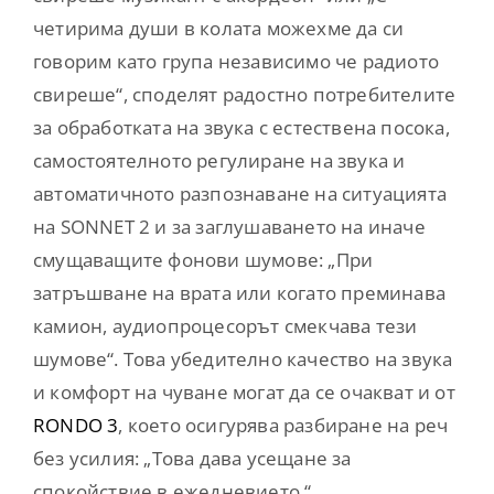
четирима души в колата можехме да си
говорим като група независимо че радиото
свиреше“, споделят радостно потребителите
за обработката на звука с естествена посока,
самостоятелното регулиране на звука и
автоматичното разпознаване на ситуацията
на SONNET 2 и за заглушаването на иначе
смущаващите фонови шумове: „При
затръшване на врата или когато преминава
камион, аудиопроцесорът смекчава тези
шумове“. Това убедително качество на звука
и комфорт на чуване могат да се очакват и от
RONDO 3
, което осигурява разбиране на реч
без усилия: „Това дава усещане за
спокойствие в ежедневието.“