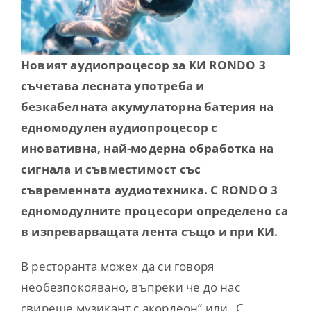
Contact
Новият аудиопроцесор за КИ RONDO 3
съчетава лесната употреба и
безкабелната акумулаторна батерия на
едномодулен аудиопроцесор с
иновативна, най-модерна обработка на
сигнала и съвместимост със
съвременната аудиотехника. С RONDO 3
едномодулните процесори определено са
в изпреварващата лента също и при КИ.
В ресторанта можех да си говоря
необезпокоявано, въпреки че до нас
свиреше музикант с акордеон“ или „С