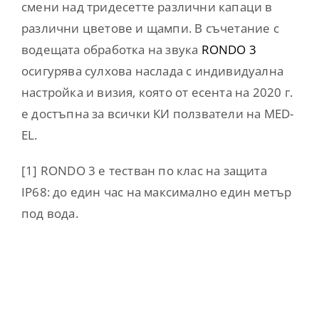
смени над тридесетте различни капаци в
различни цветове и щампи. В съчетание с
водещата обработка на звука
RONDO 3
осигурява сулхова наслада с индивидуална
настройка и визия, която от есента на 2020 г.
е достъпна за всички КИ ползватели на MED-
EL.
[1] RONDO 3 е тестван по клас на защита
IP68: до един час на максимално един метър
под вода.