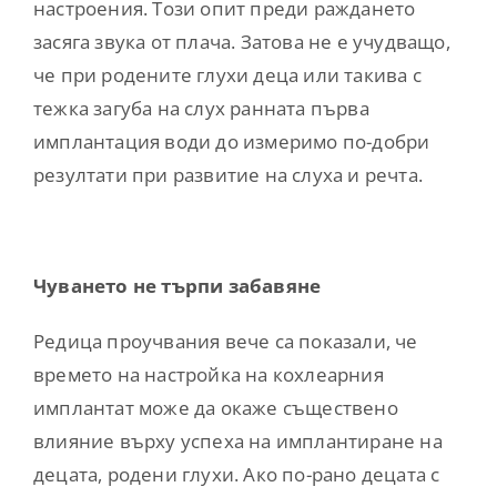
настроения. Този опит преди раждането
засяга звука от плача. Затова не е учудващо,
че при родените глухи деца или такива с
тежка загуба на слух ранната първа
имплантация води до измеримо по-добри
резултати при развитие на слуха и речта.
Чуването не търпи забавяне
Редица проучвания вече са показали, че
времето на настройка на кохлеарния
имплантат може да окаже съществено
влияние върху успеха на имплантиране на
децата, родени глухи. Ако по-рано децата с