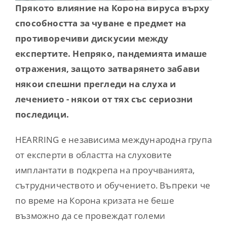
Contact
Прякото влияние на Корона вируса върху
способността за чуване е предмет на
противоречиви дискусии между
експертите. Непряко, пандемията имаше
отражения, защото затварянето забави
някои спешни прегледи на слуха и
лечението - някои от тях със сериозни
последици.
HEARRING е независима международна група
от експерти в областта на слуховите
имплантати в подкрепа на проучванията,
сътрудничеството и обучението. Въпреки че
по време на Корона кризата не беше
възможно да се провеждат големи