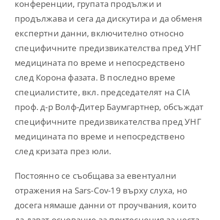
конференции, групата продължи и
продължава и сега да дискутира и да обменя
експертни данни, включително относно
специфичните предизвикателства пред УНГ
медицината по време и непосредствено
след Корона фазата. В последно време
специалистите, вкл. председателят на CIA
проф. д-р Волф-Дитер Баумгартнер, обсъждат
специфичните предизвикателства пред УНГ
медицината по време и непосредствено
след кризата през юли.
Постоянно се съобщава за евентуални
отражения на Sars-Cov-19 върху слуха, но
досега нямаше данни от проучвания, които
да дават основание за притеснения за честа