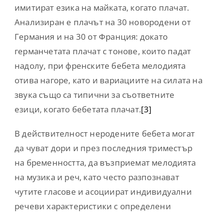
имитират езика на майката, когато плачат.
Анализиран е плачът на 30 новородени от
Германия и на 30 от Франция: докато
германчетата плачат с тонове, които падат
надолу, при френските бебета мелодията
отива нагоре, като и вариациите на силата на
звука също са типични за съответните
езици, когато бебетата плачат.
[3]
В действителност неродените бебета могат
да чуват дори и през последния триместър
на бременността, да възприемат мелодията
на музика и реч, като често разпознават
чутите гласове и асоциират индивидуални
речеви характеристики с определени