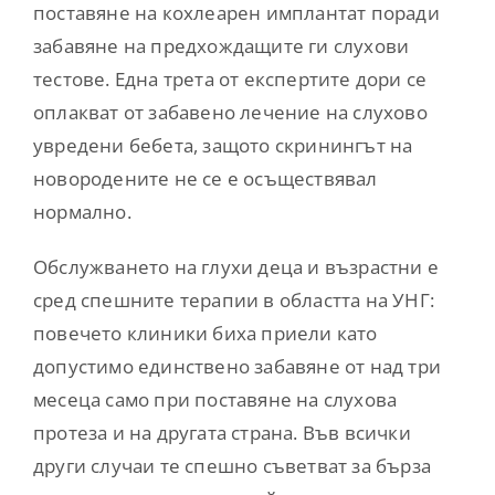
поставяне на кохлеарен имплантат поради
забавяне на предхождащите ги слухови
тестове. Една трета от експертите дори се
оплакват от забавено лечение на слухово
увредени бебета, защото скринингът на
новородените не се е осъществявал
нормално.
Обслужването на глухи деца и възрастни е
сред спешните терапии в областта на УНГ:
повечето клиники биха приели като
допустимо единствено забавяне от над три
месеца само при поставяне на слухова
протеза и на другата страна. Във всички
други случаи те спешно съветват за бърза