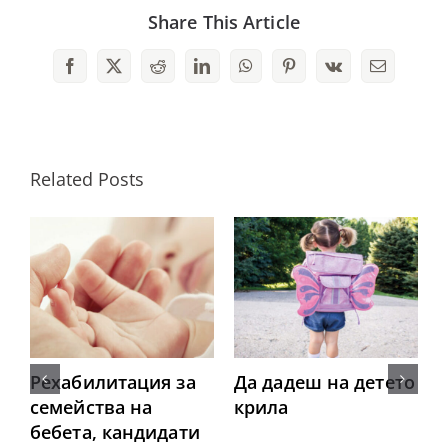
Share This Article
Facebook
X
Reddit
LinkedIn
WhatsApp
Pinterest
Vk
Email
Related Posts
Рехабилитация за
Да дадеш на детето
семейства на
крила
бебета, кандидати