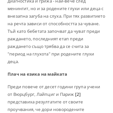
диагностика и грижа - най-вече след
менингит, но и за родените глухи или деца с
внезапна загуба на слуха. При тях развитието
на речта зависи от способността за чуване.
Тъй като бебетата започват да чуват преди
раждането, последният етап преди
раждането също трябва да се счита за
"период на глухота" при родените глухи
деца.
Плач на езика на майката
Преди повече от десет години група учени
от Вюрцбург, Лайпциг и Париж
[2]
представиха резултатите от своите
проучвания, че дори новородените