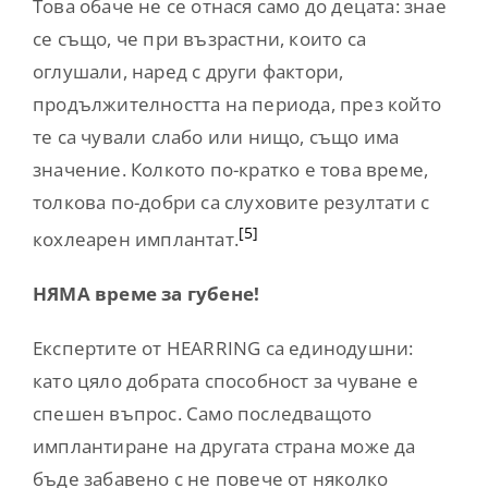
Това обаче не се отнася само до децата: знае
се също, че при възрастни, които са
оглушали, наред с други фактори,
продължителността на периода, през който
те са чували слабо или нищо, също има
значение. Колкото по-кратко е това време,
толкова по-добри са слуховите резултати с
[5]
кохлеарен имплантат.
НЯМА време за губене!
Експертите от HEARRING са единодушни:
като цяло добрата способност за чуване е
спешен въпрос. Само последващото
имплантиране на другата страна може да
бъде забавено с не повече от няколко