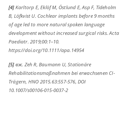
[4]
Karltorp E, Eklöf M, Östlund E, Asp F, Tideholm
B, Löfkvist U. Cochlear implants before 9 months
of age led to more natural spoken language
development without increased surgical risks. Acta
Paediatr. 2019;00:1–10.
https://doi.org/10.1111/apa.14954
[5]
вж. Zeh R, Baumann U, Stationäre
Rehabilitationsmaßnahmen bei erwachsenen CI-
Trägern, HNO 2015.63:557-576, DOI
10.1007/s00106-015-0037-2