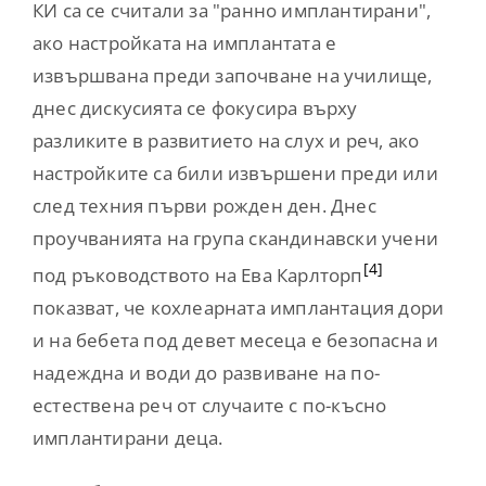
КИ са се считали за "ранно имплантирани",
ако настройката на имплантата е
извършвана преди започване на училище,
днес дискусията се фокусира върху
разликите в развитието на слух и реч, ако
настройките са били извършени преди или
след техния първи рожден ден. Днес
проучванията на група скандинавски учени
[4]
под ръководството на Ева Карлторп
показват, че кохлеарната имплантация дори
и на бебета под девет месеца е безопасна и
надеждна и води до развиване на по-
естествена реч от случаите с по-късно
имплантирани деца.